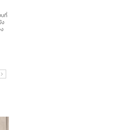
บที่
ัง
อง
฿10,500
฿7,500
฿3,750