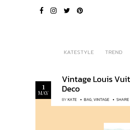
KATESTYLE
KATESTYLE
TREND
TREND
Vintage Louis Vui
1
Deco
MAY
BY
KATE
BAG
,
VINTAGE
SHARE