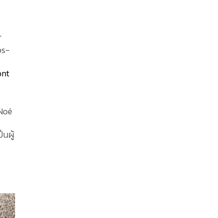
”
ps-
ont
 Noé
นผู้