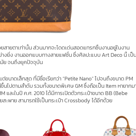
้วยสายตาเท่านั้น ส่วนมากจะโดดเด่นสอดแทรกชิ้นงานอยู่ในงาน
างยิ่ง งานออกแบบทางสายแฟชั่น ซึ่งศิลปะแบบ Art Deco นี้ เป
ัย จนถึงยุคปัจจุบัน
แต่ขนาดเล็กสุด ที่มีชื่อเรียกว่า “Petite Nano” ไปจนถึงขนาด PM
ขึ้นไปตามลำดับ รวมทั้งขนาดพิเศษ GM ซึ่งถือเป็น Item หายากม
่น MM และในปี ค.ศ. 2010 ได้มีการเปิดตัวกระเป๋าขนาด BB (Bebe
ยสะพาย สามารถใช้เป็นกระเป๋า Crossbody ได้อีกด้วย