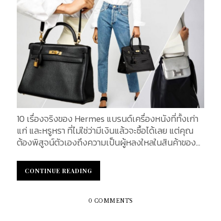
Founding of an Empire : [1837-1878] Thierry
Hermès (1837-1878) เรื่องราวของแบรนด์ Hermes
เริ่มต้นจาก Thierry Hermès ผู้ก่อตั้งแบรนด์ เขาเกิด
เมื่อวันที่ 10 เดือนมกราคม ปี ค.ศ. 1801 ที่เมือง Krefeld
ในเขต North Rhine-Westphalia ของเยอรมัน ในเวลา
นั้น เมืองนี้เป็นส่วนหนึ่งของสาธารณรัฐฝรั่งเศสที่หนึ่ง
ที่เพิ่งถูกยึดไป ดังนั้นเธียร์รีจึงได้รับการพิจารณาว่า
เป็นพลเมืองฝรั่งเศสในจักรวรรดิฝรั่งเศสที่หนึ่งที่
กำลังขยายตัว ภายใต้การนำของนโปเลียน โบนาปาร์ต
(Napoleon Bonaparte) ในปี ค.ศ. 1828 ครอบครัวได้
10 เรื่องจริงของ Hermes แบรนด์เครื่องหนังที่ทั้งเก่า
ย้ายจากเครเฟลด์ไปยังปารีส หลังจากสูญเสียสมาชิก
แก่ และหรูหรา ที่ไม่ใช่ว่ามีเงินแล้วจะซื้อได้เลย แต่คุณ
ส่วนใหญ่ไปเนื่องจากโรคภัยไข้เจ็บและการสูญเสียใน
ต้องพิสูจน์ตัวเองถึงความเป็นผู้หลงใหลในสินค้าของ
สงครามนโปเลียนที่กำลังดำเนินอยู่ ในปี ค.ศ. 1837
แบรนด์อีกด้วย การตัดเย็บด้วยมือจากช่างที่ชำนาญการ
Hermès ได้ดำเนินธุรกิจแรกของเขา ร้านของเขาตั้งอยู่
ทำให้กระเป๋าแอร์เมสค่อนข้างใช้เวลาในการผลิต แต่นั่น
ที่...
CONTINUE READING
CONTINUE READING
ไม่ใช่ข้อด้อย แต่กลับเป็นจุดแข็งของแบรนด์ที่สร้าง
ความต้องการในสินค้าที่สูงขึ้น ด้วยคุณภาพของกระเป๋า
ทำให้เป็นแบรนด์ที่หลายๆ คนใฝ่ฝันอยากมีกระเป๋าไว้
0 COMMENTS
ครอบครอง แม้ต้องรอนานเป็นปีก็ตาม...