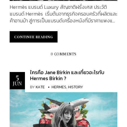
Hermès แบรนด์ Luxury สัญชาติฝรั่งเศส ประวัติ
แบรนด์ Hermès เริ่มต้นจากธุรกิจครอบครัวที่ผลิตและ
ค้าอานม้า สู่การเป็นแบรนด์เครื่องหนังที่มีราคาแพงและ
ซื้อยากที่สุดแบรนด์หนึ่งของโลก อะไรที่อยู่เบื้องหลังค
วามสำเร็จของ Hermès ภายใต้โลโก้รูปม้าและถุง
CONTINUE READING
CONTINUE READING
กระดาษสีส้มที่คุ้นตา ร่วมเดินทางค้นหาคำตอบบนเส้น
ทางที่โปรยไปด้วยมนต์เสน่ห์ ตามรอยประวัติศาสตร์ที่
ยาวนานถึง 182 ปี ไปกับอาชา อันแสนสง่างามนี้...
0 COMMENTS
ใครคือ Jane Birkin และเกี่ยวอะไรกับ
5
Hermes Birkin ?
JUN
BY
KATE
HERMES
,
HISTORY