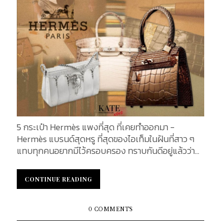
5 กระเป๋า Hermès แพงที่สุด ที่เคยทำออกมา -
Hermès แบรนด์สุดหรู ที่สุดของไอเท็มในฝันที่สาว ๆ
แทบทุกคนอยากมีไว้ครอบครอง ทราบกันดีอยู่แล้วว่า
เป็นกระเป๋าที่มีราคาแพงระยับ เป็นเหมือนสัญลักษณ์
บ่งบอกฐานะและไลฟ์สไตล์ของผู้เป็นเจ้าของ ทำให้
CONTINUE READING
CONTINUE READING
กระเป๋าจากแบรนด์นี้ เป็นที่นิยมและโด่งดังที่สุด...
0 COMMENTS