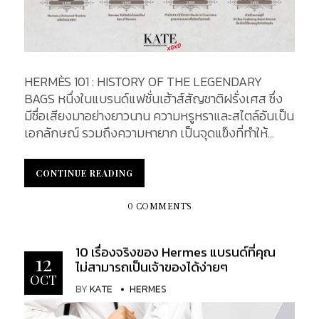
HERMÈS 101 : HISTORY OF THE LEGENDARY
BAGS หนึ่งในแบรนด์แฟชั่นเฮ้าส์สัญชาติฝรั่งเศส ซึ่ง
มีชื่อเสียงมาอย่างยาวนาน ความหรูหราและสไตล์อันเป็น
เอกลักษณ์ รวมถึงความหายาก เป็นจุดแข็งที่ทำให้
แบรนด์ยังคงยืนหยัดอย่างเข้มแข็งมาจนถึงปัจจุบัน
จากธุรกิจเกี่ยวกับนักขี่ม้า สู่วงการผลิตเครื่องหนัง
CONTINUE READING
CONTINUE READING
เครื่องประดับสุดหรูติดอันดับโลก ในปัจจุบัน Hermes
ยังคงตั้งหน้า รักษาและคงความเป็นเอกลักษณ์อัน
0 COMMENTS
หรูหราคลาสสิกเหล่านี้เอาไว้ ติดตามเรา KATEXOXO ใน
การเดินทางผ่านกาลเวลา ตามรอยที่มาของเหล่ากระเป๋า
10 เรื่องจริงของ Hermes แบรนด์ที่คุณ
อันมีชื่อเสียงของแบรนด์อันน่าทึ่งเหล่านั้น ตั้งแต่ The
12
ไม่สามารถเป็นเจ้าของได้ง่ายๆ
Haute-à-Courroies bag จนถึง Birkin bag ใน
OCT
ปัจจุบัน ที่มาของสุดยอดกระเป๋าเหล่านี้เป็นอย่างไรบ้าง
BY
KATE
HERMES
ติดตามได้จากบทความนี้ Thierry Hermès: The