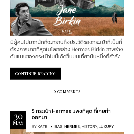
มีผู้คนไม่มากนักที่จะทราบถึงประวัติของกระเป๋าที่เป็นที่
ต้องการมากที่สุดในโลกอย่าง Hermes Birkin ภาพร่าง
ต้นแบบของกระเป๋าใบนี้เกิดขึ้นบนเที่ยวบินหนึ่งที่กำลัง
มุ่งตรงจากปารีสไปยังลอนดอน โดยการออกแบบของ
Jean-Louis Dumas (ฌ็อง-หลุยส์ ดูว์มา) CEO ของ
CONTINUE READING
CONTINUE READING
แบรนด์ Hermes เขาได้ดีไซน์กระเป๋าให้กับหญิงสาวที่ชื่อ
เจน เบอร์กิน หลาย ๆ คนคงนึกไม่ออกว่า ใครคือ Jane
Birkin มีความเกี่ยวข้องกับกระเป๋า Hermes Birkin ยัง
0 COMMENTS
ไง เราจะพาคุณไปหาคำตอบพร้อม ๆ กันในบทความนี้...
5 กระเป๋า Hermes แพงที่สุด ที่เคยทำ
30
ออกมา
MAY
BY
KATE
BAG
,
HERMES
,
HISTORY
,
LUXURY