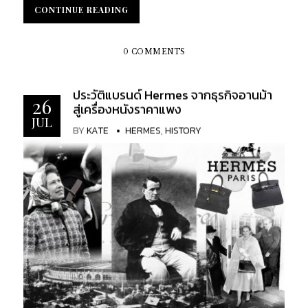
ความนิยมอย่างสูง อีกทั้งยังเป็นกระเป๋าอีกหนึ่งรุ่นที่เก่า
CONTINUE READING
CONTINUE READING
แก่ที่สุดในโลก จนได้ขึ้นแท่นเป็น Timeless iconic Bag
อีกด้วย ความสวยงามเหนือกาลเวลา ผนวกกับงานฝีมือ
อันไร้ที่ติ ส่งผลให้ Constance เป็น Wishlist ที่เหล่า
0 COMMENTS
แฟชั่นนิสต้า ไม่พลาดที่จะมีไว้ในครอบครอง...
ประวัติแบรนด์ Hermes จากธุรกิจอานม้า
26
สู่เครื่องหนังราคาแพง
JUL
BY
KATE
HERMES
,
HISTORY