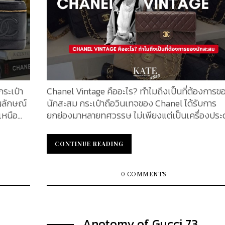
หนือจาก
Swift และ Epsom ซึ่งเป็นเอกลักษณ์สำคัญของดีไซ
สำเร็จรูป
สาย สายรุ่นนี้ผลิตจากหนังลูกวัวแท้สองชนิดคือ Swi
วมมือทาง
และ Epsom ซึ่งเป็นเอกลักษณ์สำคัญของดีไซน์ สาย
ที่
หนัง Swift เป็นหนังลูกวัวเนื้อนุ่ม ผิวเกือบเรียบ มี
เงาละเอียดอ่อน ให้สัมผัสที่นุ่มมือและยืดหยุ่น (หนัง
 เพื่อ
Swift เปิดตัวครั้งแรกปี 2004) ส่วนหนัง Epsom เป็น
นในชื่อ
หนังลูกวัวที่ผ่านการปั๊มลายเกรนละเอียด ทำให้ผิวหน
er คลาส
ความแข็งอยู่ตัวและทนทานต่อรอยขีดข่วนได้ดี วัสดุทั
กระเป๋า
Chanel Vintage คืออะไร? ทำไมถึงเป็นที่ต้องการข
สองถูกนำมาประกอบกันอย่างลงตัว...
ญลักษณ์
นักสะสม กระเป๋าถือวินเทจของ Chanel ได้รับการ
เหนือ
ยกย่องมาหลายทศวรรษ ไม่เพียงแต่เป็นเครื่องประ
ุ่นใหม่ๆ
แฟชั่นสุดหรูเท่านั้น แต่ยังเป็นสัญลักษณ์ของความส
ลก แต่
งามและสไตล์เหนือกาลเวลาอีกด้วย เมื่อเวลาผ่านไป
CONTINUE READING
CONTINUE READING
ูดใจนัก
กระเป๋าเหล่านี้ก็ได้รับความนิยมมากขึ้นเรื่อย ๆ จนก
เหล่านี้
เป็นไอเท็มที่ต้องมีสำหรับนักสะสมและผู้ชื่นชอบแฟชั่
าวนานของ
โลก แล้วอะไรที่ทำให้กระเป๋าถือวินเทจเหล่านี้พิเศษน
0 COMMENTS
าทึ่งอีก
เหตุผลหลักประการหนึ่งคือฝีมืออันไร้ที่ติ กระเป๋า
กาลเวลา
Chanel ทุกใบ โดยเฉพาะรุ่นแรก ๆ ได้รับการประดิษฐ์
เหมือน
อย่างพิถีพิถันในทุกรายละเอียด โดยใช้วัสดุระดับ
Anotomy of Gucci 73
ิตอีกต่อ
พรีเมียม เช่น หนังลูกแกะและฮาร์ดแวร์ชุบทอง กระเ