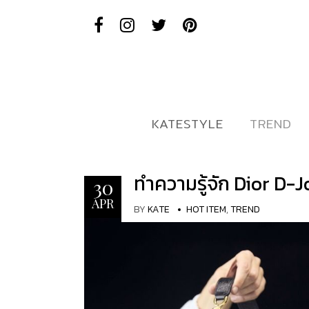
KATESTYLE
KATESTYLE
TREND
TREND
ทำความรู้จัก Dior D-
30
APR
BY
KATE
HOT ITEM
,
TREND