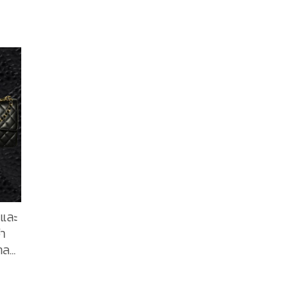
ิเศษ
ิกา
ดร์
อีก
งนำ
รุ่น
ทาง
ขนาด
จาก
 และ
ับใจ
่า
าล
้อม
มัย
มงทำ
รา
ก
ดย