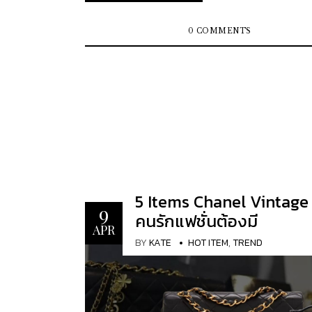
โครงทรงชัดเจนขึ้น ผสมผสานความคลาสสิกแ
แฟชั่นมาหลายปี ซึ่งไม่เพียงแต่สะท้อนความคล
ร่วมสมัยเข้าไว้ด้วยกันอย่างลงตัว รายละเอียดก
ของแบรนด์ดังที่มีชื่อเสียงมายาวนาน แต่ยังเต็
0 COMMENTS
ออกแบบยังคงเอกลักษณ์ของแบรนด์ เช่น ลวด
เรื่องราวและเสน่ห์ที่หายากจนกลายเป็นของสะสม
ควิลต์ (quilted leather), อักษรโลโก้ไขว้ CC...
แฟชั่นนิสต้าทั่วโลกต่างตามหา ในบทความนี้ เร
คุณไปเปิดกรุ 5 รุ่น Louis Vuitton Vintage ที่
ไม่เคยเห็นมาก่อนและเป็นของหายากที่หลายคน
รวมถึงทำไมกระเป๋ารุ่นเหล่านี้ถึงเป็นที่นิยมและม
ทางแฟชั่นที่สูง เรามาดูกันว่ากระเป๋าเหล่านี้มีอะไร
มันพิเศษและคู่ควรกับการเป็นส่วนหนึ่งของคอล
ของคุณ Brief History of Louis Vuitton ก่อนอื่น เรา
มาทำความรู้จักกับแบรนด์ Louis Vuitton กันก่
5 Items Chanel Vintage ท
Vuitton เป็นหนึ่งในแบรนด์หรูที่มีชื่อเสียงที่สุ
9
โดยมีประวัติศาสตร์ที่หยั่งรากลึกในด้านงานฝีม
คนรักแฟชั่นต้องมี
APR
นวัตกรรม ก่อตั้งขึ้นในปี ค.ศ. 1854 โดย Louis 
BY
KATE
HOT ITEM
,
TREND
ในฐานะผู้ผลิตหีบเดินทางคุณภาพสูง แบรนด์นี้ได
เสียงในด้านความเป็นเลิศอย่างรวดเร็ว ในปี ค.ศ. 1896
ได้มีการเปิดตัวผ้าใบ Monogram อันเป็นสัญลัก
ทำให้แบรนด์นี้มั่นคงในตลาดสินค้าหรูหรา ตลอ