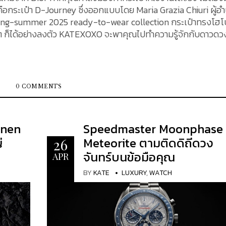
คือกระเป๋า D-Journey ซึ่งออกแบบโดย Maria Grazia Chiuri ผู้อ
pring-summer 2025 ready-to-wear collection กระเป๋าทรงโฮโ
ชุดไหน ๆ ก็ได้อย่างลงตัว KATEXOXO จะพาคุณไปทำความรู้จักกับดาวดว
สดง Dior spring-summer 2025 ready-to-wear collection ของ
ันความสง่างามร่วมสมัย โดยมี Rosamund Pike นัก
ป็นผู้นําเสนอคุณสมบัติต่างๆ ของกระเป๋ารุ่นใหม่นี้ในรูปแบบที
0 COMMENTS
นเสมือนเพื่อนคู่ใจที่ผสมผสานความสง่างามและเสรีภาพในการ
ย่องศิลปะแห่งรายละเอียดที่ Monsieur Dior ชื่นชอบ สายสะพายไห
inen
Speedmaster Moonphase
าที่เปิดและปิดได้ง่าย ถือเป็นสิ่งที่ปรารถนาอย่างไม่ซ้ำใคร กระเป๋า
่
Meteorite ตามติดดิถีดวง
26
ง่างามและเสรีภาพในการเคลื่อนไหวเข้าด้วยกัน นอกจากนี้ยังมี So
จันทร์บนข้อมือคุณ
น้าบรรณาธิการที่อยู่ภายใต้ความกดดัน พร้อมกับ Zheng Qinwen
APR
Cottin และ Deva Cassel ที่กำลังฝึกซ้อมหรือทําสมาธิอย่างจดจ่อ 
BY
KATE
LUXURY
,
WATCH