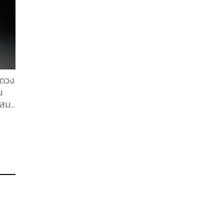
ีดวง
น
ะสม
ะในปี
สียง
ี่
็น
คอย