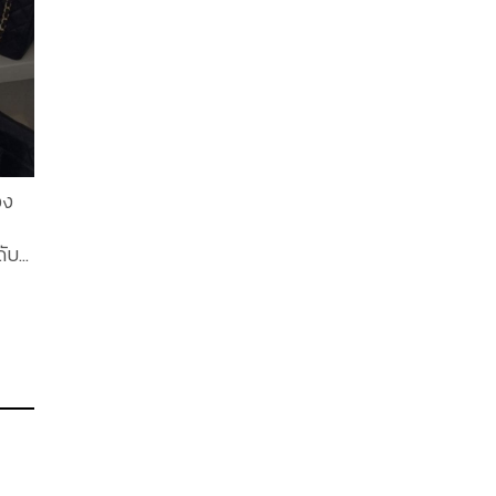
น์
ft
​
ความ
ังมี
้ง
อง
ดับ
ง่า
ลาย
นทั่ว
ัก
ขึ้น
ป๋า