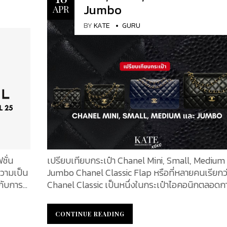
ันเพื่อ
ศิลปะของเวลา นี่คือเรือนเวลาที่ควรจับตามองเป็นพ
Jumbo
APR
5 เรือน
ในปีนี้ และ KATEXOXO จะพาคุณไปทำความรู้จักนาฬ
ิกา GMT
แห่งประวัติศาสตร์เรือนนี้ให้มากขึ้น Speedmaster
BY
KATE
GURU
XO จะขอ
Moonphase : อุกกาบาตในสองรูปแบบ นับตั้งแต่การลง
ห่งโลก
จอดบนดวงจันทร์ในปี ค.ศ. 1969 OMEGA
Speedmaster ยังคงรักษาสายสัมพันธ์อันเป็นนิรัน
กับท้องฟ้าในยามค่ำคืน ในปัจจุบัน ตำนานนี้ได้ก้าวไป
mbour,
ขั้นด้วย Speedmaster Moonphase Meteorite ซึ่
ห้เห็น
เสนอในรุ่นสแตนเลสสตีลพิเศษขนาด 43 มม. ถึงสอง
ิการะดับ
ที่สามารถแสดงข้างขึ้นข้างแรมจากซีกโลกทั้งสอง
แต่ยังมี
Speedmaster หนึ่งในนาฬิกาที่โด่งดังที่สุดของ
 เช่น
OMEGA และได้เป็นส่วนหนึ่งของภารกิจในการเดิน
pendent
ไปยังดวงจันทร์ทั้ง 6 ภารกิจ นาฬิกา Moonphase 
ta และ
43 มิลลิเมตร พร้อมดวงจันทร์สองดวงที่รังสรรค์
ชั่น
เปรียบเทียบกระเป๋า Chanel Mini, Small, Medium
อุกกาบาตดวงจันทร์ของแท้นี้เป็นที่ระลึกอันน่าประท
ความเป็น
Jumbo Chanel Classic Flap หรือที่หลายคนเรียกว
ฬิกา
ให้แก่ตำนานอันโดดเด่น มาพร้อมกับหน้าปัด 2 แบบ คือ
่กับการ
Chanel Classic เป็นหนึ่งในกระเป๋าไอคอนิกตลอดก
หน้าปัดทำจากแผ่นอุกกาบาตชุบกัลวานิกสีเทา มาพร
และฤดู
ของวงการแฟชั่น ที่ยังคงครองใจสายแฟทุกยุคทุกส
เข็มชั่วโมงและนาทีเคลือบสีน้ำเงินรวมถึงหลักชั่วโ
ตอบสนอง
จุดเด่นของกระเป๋ารุ่นนี้คือดีไซน์เหนือกาลเวลา หรูห
CONTINUE READING
CONTINUE READING
จากไวท์โกลด์ 18K เข็มนาฬิกาบนสองหน้าปัดย่อยถู
่าสุดจาก
สง่างาม และสามารถใช้ได้ทั้งกลางวันและกลางคืน โ