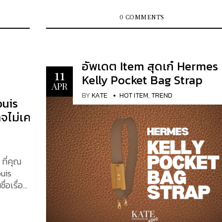
เคลือบด้วยสีน้ำเงินถูกผลิตจากไวท์โกลด์ 18K เช่นก
นอาย CC
Chanel ได้ออกแบบกระเป๋าใบนี้มาในหลายขนาดเพื่
และหน้าปัดที่ทำจากแผ่นอุกกาบาตเคลือบ PVD สีดำน
ัว
โจทย์ทุกไลฟ์สไตล์ แต่เมื่อพูดถึง Mini, Small, Me
0 COMMENTS
มาพร้อมเข็มชั่วโมงและเข็มนาทีรวมถึงหลักชั่วโมงที
และ Jumbo ก็อาจทำให้หลายคนลังเลว่า "ขนาดไหนที
จากไวท์โกลด์ 18K เข็มนาฬิกาบนสองหน้าปัดย่อยเค
ำหน่าย
เหมาะกับเรา?" บทความนี้จะพาคุณไป เปรียบเทียบแ
สีดำก็ผลิตจากไวท์โกลด์ 18K ด้วยเช่นกัน อุกกาบาตใน
l 25
ไซซ์อย่างละเอียด ทั้งด้านการใช้งาน ขนาดจริง ความจ
สองรูปแบบถูกนำมาผสานเข้ากับส่วนแสดงข้างขึ้นข
อัพเดต Item สุดเก๋ Hermes
mmer
ราคาประมาณการ และไลฟ์สไตล์ที่เหมาะสม เพื่อให้ค
11
แรมแบบสองซีกโลกรุ่นแรกของ OMEGA การออก
Kelly Pocket Bag Strap
้องกับ
เลือกได้อย่างมั่นใจที่สุด เปรียบเทียบ Chanel Classic
APR
ของหน้าปัดแผ่นอุกกาบาต อุกกาบาตชนิดเหล็ก ทำให
ะ
Flap ไซส์ Mini, Small, Medium และ Jumbo Chan
BY
KATE
HOT ITEM
,
TREND
หน้าปัดของนาฬิกาแต่ละเรือนดูมีเอกลักษณ์ และเผย
ouis
่าที่ It
Classic Flap ถือเป็นไอเท็มระดับตำนานที่มีความคล
เห็นลายคล้ายริบบิ้นที่โดดเด่น โดยแต่ละลวดลายไม่
กเหนือกาลเวลา ด้วยดีไซน์ฝาปิด (flap) ติดตัวล็อก 
าจไม่เคย
สามารถทำซ้ำได้ ทำให้นาฬิกาแต่ละเรือน มีเอกลักษณ
อันเป็นเอกลักษณ์และสายโซ่สลับหนังสุดหรู กระเป๋าร
เฉพาะตัว เปรียบเสมือนได้ครอบครองประวัติศาสตร
ารออกแบบ
นี้มีหลากหลายขนาดเพื่อตอบโจทย์ความต้องการแล
อวกาศนี้เพียงคนเดียว มีช่องแสดงดิถีของดวงจันทร์ที่
องการใช้
ไลฟ์สไตล์ที่แตกต่างกันของผู้ใช้ ในบทความนี้ เราจะมา
ตำแหน่ง...
5 ต่อจาก
รีวิวเปรียบเทียบขนาด Mini, Small, Medium และ
ที่คุณ
้งชื่อ
Jumbo อย่างละเอียด โดยเน้นในเรื่องขนาดและความ
uis
การใช้งานในชีวิตประจำวัน ความเหมาะสมกับรูปร่าง
ื่อเรื่อง
มีทรง
ตลอดจนข้อมูลราคาล่าสุดปี 2025 ทั้งมือหนึ่งและมื
ี่อมตะ
ด้รับ
รวมถึงมูลค่าการลงทุนของแต่ละขนาด เพื่อช่วยให้ค
สรรค์
เป็น
ตัดสินใจเลือกไซส์ที่เหมาะกับตัวเองได้ง่ายขึ้น ขนาด
นโลก