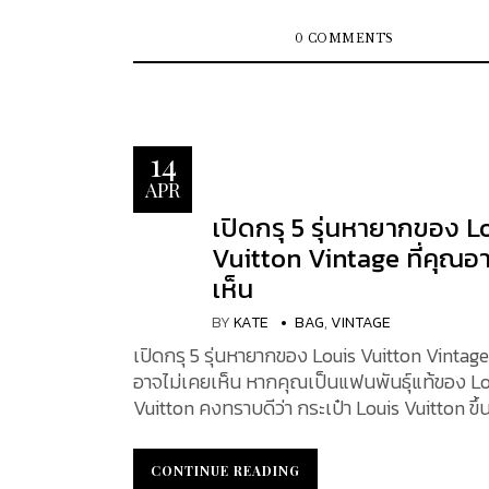
Chanel โดดเด่นด้วยการผสมผสานระหว่างกลิ่
แบบคลาสสิกและฟังก์ชันการใช้งานได้อย่างลงต
0 COMMENTS
Chanel 25 ในช่วงไม่กี่ปีที่ผ่านมา ชื่อกระเป๋าใหม่ของ
Chanel มักจะตรงกับปีที่กระเป๋ารุ่นนี้ออกวางจ
ซึ่งได้แก่ 19, 22 และตอนนี้คือ 25 กระเป๋า Chane
ปรากฏตัวครั้งแรกในโชว์ Chanel Spring-Su
14
2025 Ready-to-Wear show 2025 ซึ่งสอดคล
APR
ธีมของคอลเล็กชั่นที่เน้นย้ำถึงการเคลื่อนไหวแล
เปิดกรุ 5 รุ่นหายากของ L
อิสรภาพ SF Brandname จะพาไปทำความรู้จักกับว
Bag ใบใหม่นี้ไปพร้อมกัน ที่มาและแรงบันดาลใจในการ
Vuitton Vintage ที่คุณอ
ออกแบบ กระเป๋า Chanel 25 เป็นกระเป๋ารุ่นใหม่ล่าสุดที่
เห็น
เปิดตัวในปี 2025 โดยได้รับแรงบันดาลใจในก
BY
KATE
BAG
,
VINTAGE
จากทั้งมรดกงานดีไซน์ของ Chanel และความต้
งานที่ทันสมัย ตัวเลข “25” สื่อถึงปีเปิดตัว 202
เปิดกรุ 5 รุ่นหายากของ Louis Vuitton Vintage 
รุ่นก่อนหน้าอย่าง Chanel 19 และ Chanel 22 ที่ตั
อาจไม่เคยเห็น หากคุณเป็นแฟนพันธุ์แท้ของ Lo
ตามปีเปิดตัวของแต่ละรุ่น​ รูปทรงของกระเป๋า Chanel
Vuitton คงทราบดีว่า กระเป๋า Louis Vuitton ขึ้นช
25 ถูกออกแบบให้เป็นทรง Hobo แบบโมเดิร์น 
ความแข็งแรงทนทานรวมถึงสไตล์การออกแบบท
คล้ายสี่เหลี่ยมคางหมูที่ดูผ่อนคลาย (slouchy) ไ
การร่วมมือกับศิลปินและเหล่าคนดัง เพื่อสร้าง
CONTINUE READING
CONTINUE READING
อิทธิพลจากกระเป๋ารุ่น Chanel 22 แต่เพิ่มความ
สินค้าลิมิเต็ด ที่สร้างเสียงตอบรับเป็นกระแสบ