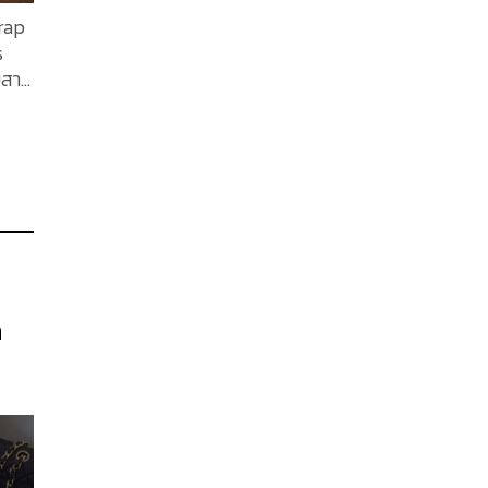
ดของ
rap
..
s
ับสาย
าจะมา
พิเศษ
ก
rmès
ก
ตาม
กผลิต
lly
้รับ
อ