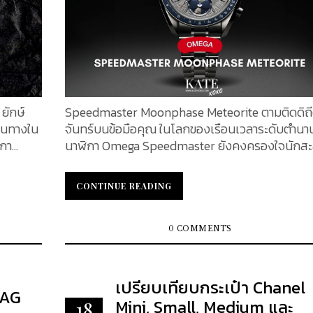
ยักษ์
Speedmaster Moonphase Meteorite ตามติดดิถ
ินทางใน
จันทร์บนข้อมือคุณ ในโลกของเรือนเวลาระดับตำนา
ิกา
นาฬิกา Omega Speedmaster ยังคงครองใจนักส
ช็อปของ
และผู้หลงใหลในเรื่องราวบนข้อมืออย่างต่อเนื่อง แล
ญอันโดด
2025 นี้ Omega ได้เปิดตัวผลงานใหม่ล่าสุดที่เรียกเ
CONTINUE READING
CONTINUE READING
ี้ถือ
ฮือฮาในวงการอีกครั้ง กับรุ่น Speedmaster
งแบรนด์
Moonphase Meteorite ซึ่งมาพร้อมดีไซน์สุดพิเศษท
นการ
ผสานความล้ำค่าและเรื่องราวจากนอกโลกไว้ในเรือน
0 COMMENTS
เดียว เรือนเวลารุ่นใหม่นี้ไม่เพียงแต่งดงามในแง่ดีไซน์
ผลิต
แต่ยังอัดแน่นด้วยนวัตกรรมกลไกระดับสูง สมกับเป
ด้รวมเอา
ทายาทแห่งจักรวาลของ Speedmaster ที่ทุกคนรอ
เปรียบเทียบกระเป๋า Chanel
BAG
กับ La
หากคุณคือผู้หลงใหลในเรื่องราวของดวงจันทร์และ
Mini, Small, Medium และ
18