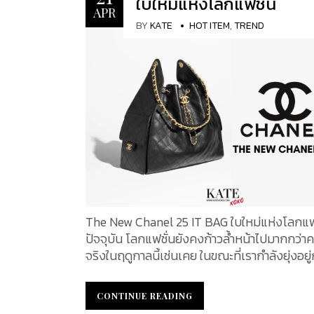
ใบใหม่แห่งโลกแฟชั่น
Fabrique du Temps Louis Vuitton เข้าไว้ด้วยก
APR
รังสรรค์คอลเลกชันนาฬิกาที่จำกัดจำนวนเพียง 
BY
KATE
HOT ITEM
,
TREND
เท่านั้น ทำให้คอลเล็กชั่นนี้ ไม่เป็นเพียงแค่นาฬ
ทั่วไป แต่เป็นงานศิลปะอย่างแท้จริง KATEXO
นำทุกท่านไปยลโฉม อีกหนึ่งสุดยอดงานศิลปะแ
เวลานี้ไปพร้อมกัน A Watchmaking Creation
Steeped in Heritage นาฬิกาของ Louis Vuitton นอก
เหนือจากคอลเลกชั่นคลาสสิกอย่างนาฬิกา Ta
Spin Time และ Escale แล้ว แบรนด์นี้ยังแสดงใ
ถึงความเชี่ยวชาญที่น่าประทับใจในการผลิตนาฬ
สูงด้วยนาฬิการุ่นออโตมาตาและเมติเยร์ส ดาร์ต 
ความสัมพันธ์อันแน่นแฟ้นกับผู้ผลิตนาฬิกาอิสระ
รางวัล Louis Vuitton Watch Prize for Inde
Creatives หรือการเปิดตัวแบรนด์ Gerald Gen
The New Chanel 25 IT BAG ใบใหม่แห่งโลกแฟ
Daniel Roth อีกครั้งเมื่อไม่นานนี้ และสุดท้าย ยังมีการ
ปัจจุบัน โลกแฟชั่นยังคงก้าวล้ำหน้าไปมากกว่า
ร่วมมือกันระหว่าง Louis Vuitton และผู้ผลิตนา
จริงในฤดูกาลนี้เช่นเคย ในขณะที่เรากำลังยุ่งอยู
อิสระที่มีชื่อเสียงที่สุดบางราย...
รวบรวมรายการสิ่งของที่อยากได้ในฤดูใบไม้ผลิ
ร้อน ตอนนี้มีกระเป๋ามากมายให้เลือกสรรเพื่อ
CONTINUE READING
CONTINUE READING
ความต้องการในปัจจุบันของเรา กระเป๋ารุ่นใหม่ล