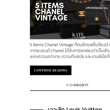
ที่ผ่านมา Louis Vuitton ได้ขยายธุรกิจไปนอกเ
สินค้าสำหรับการเดินทาง ไปสู่กระเป๋าถือ แฟชั่น
และเครื่องประดับ แบรนด์นี้ยังได้นำเอาความร่
ศิลปะมาใช้ ส่งผลให้กระเป๋ารุ่นลิมิเต็ดเอดิชั่นเป็น
ต้องการมากที่สุดในโลกแฟชั่น กระเป๋าถือรุ่นลิมิเต็ดเอ
ดิชั่นรุ่นแรกของ Louis Vuitton เปิดตัวในปี 1996
เฉลิมฉลองครบรอบ 100 ปีของแบรนด์ ซึ่งรู้จักกั
Centenaire Collection โดยมีลายพิมพ์ Dami
5 Items Chanel Vintage ที่คนรักแฟชั่นต้องมี 
สิกจับคู่กับหนังวัว ในปีถัดมา Louis Vuitton...
จากแบรนด์ Chanel ได้รับการยกย่องว่าเป็นสั
แห่งความสง่างาม ความทันสมัย ​​และงานฝีมือที่
กาลเวลามาอย่างยาวนาน แม้ว่าการเปิดตัวสินค้าร
จะยังคงดึงดูดความสนใจของผู้ที่รักแฟชั่นทั่วโ
CONTINUE READING
CONTINUE READING
กระเป๋า Chanel แบบวินเทจก็ยังคงมีเสน่ห์ดึงด
สะสมเป็นพิเศษ ชิ้นงานหายากและเป็นเอกลักษณ์
ไม่เพียงแต่ช่วยให้มองเห็นประวัติศาสตร์อันย
0 COMMENTS
แบรนด์เท่านั้น แต่ยังเป็นโอกาสในการลงทุนอันน่
ด้วย เนื่องจากมูลค่าของกระเป๋าจะเพิ่มขึ้นตาม
ตั้งแต่ดีไซน์คลาสสิกที่มีรายละเอียดวินเทจที่ไม่
เจาะลึก Louis Vuitton
ใครไปจนถึงสไตล์รุ่นลิมิเต็ดเอดิชั่นที่ไม่มีการผล