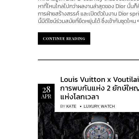
หาที่ไหนไกลไปกว่าผลงานล่าสุดของ Dior นั่นก็
การฝ่ายสร้างสรรค์ และเปิดตัวในงาน Dior s
นี้มีดีไซน์ร่วมสมัยที่ยืดหยุ่นได้ ซึ่งเข้ากับ
ใหม่ดวงนี้ให้มากขึ้น The D-Journey Bag กระเป๋า D-Journey ซึ่งเป็นเครื่องประดับชิ้นใหม่ล่าุดจาก Dior ที่รังสรรค์
โดย Maria Grazia Chiuri ได้เปิดตัวในงานแ
CONTINUE READING
CONTINUE READING
Dior โดดเด่นด้วยเส้นสายที่พลิ้วไหวและยืดหยุ่น ซึ่งรับประก
แสดงหญิงชาวอังกฤษมาเป็นโฆษกให้กับ Dior และเ
แตกต่างไปจากการโฆษณา โดยกระเป๋ารุ่นนี้เป็
เคลื่อนไหวเข้าด้วยกัน กระเป๋า D-Journey โดดเด่นด้วยดีไซน์โค้งมนและช่องกลางขนาดใหญ่ที่ประดับด้วยซิปเพื่อใส่
ของใช้จำเป็นในชีวิตประจำวัน เสมือนเป็นการยก
Louis Vuitton x Voutila
ประดับด้วยตัวอักษร “CD” ซึ่งเป็นเครื่องประดับล้ำค่
การพบกันแห่ง 2 ยักษ์ใหญ
28
รุ่นนี้เป็นเสมือนเพื่อนคู่ใจที่ผสมผสานความส
แห่งโลกเวลา
Kapoor ดาราชาวอินเดีย ที่สวมบทบาทเป็นหัวห
APR
แชมป์เทนนิสโอลิมปิกที่คนใหม่ล่าสุด, Camille 
BY
KATE
LUXURY
,
WATCH
Anyier...