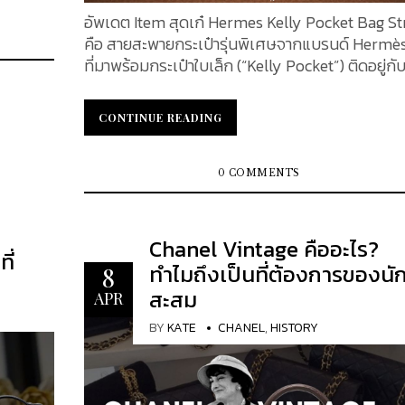
ละความ
ขนาดและความจุ : กระเป๋าไซส์ Mini เป็นขนาดเล็กสุ
าสสิก
อัพเดต Item สุดเก๋ Hermes Kelly Pocket Bag St
าร
ตระกูล Classic Flap โดยมีสองทรงคือ Mini Square.
มไปด้วย
คือ สายสะพายกระเป๋ารุ่นพิเศษจากแบรนด์ Hermè
ลายหนัง
ที่
ที่มาพร้อมกระเป๋าใบเล็ก (“Kelly Pocket”) ติดอยู่ก
าจะพา
โดยสายรุ่นนี้โดดเด่นทั้งด้านดีไซน์และการใช้งาน เร
คุณอาจจะ
ดูข้อมูลอย่างละเอียดเกี่ยวกับสายรุ่นนี้ ทั้งปีที่เปิดตัว
CONTINUE READING
CONTINUE READING
ต้องการ
วัสดุ สี ขนาด ราคา ฟังก์ชันการใช้งาน ช่องเก็บของ
ีมูลค่า
ช่องทางการซื้อ และความนิยมในหมู่ผู้ใช้เป็นอย่างมา
ที่ทำให้
KATEXOXO จะนำทุกคนไปทำความรู้จักสายสะพาย
0 COMMENTS
เล็กชัน
กระเป๋ารุ่นนี้ให้มากขึ้น Hermès Kelly Pocket Bag
Strap สาย Hermes Kelly Pocket Bag Strap 50 mm
อน Louis
เปิดตัวครั้งแรกประมาณปี 2020 ซึ่งเป็นช่วงที่ He
Chanel Vintage คืออะไร?
ี่
ดในโลก
เริ่มวางจำหน่ายสายรุ่นนี้อย่างเป็นทางการ​ โดยสินค้าที่
ทำไมถึงเป็นที่ต้องการของนั
8
ือและ
ผลิตในปี 2020 จะมีตราประทับปีเป็นตัวอักษร “Y” (
สะสม
APR
Vuitton
ระบบการระบุปีของ Hermès) ซึ่งบ่งชี้ว่าสายรุ่นนี้ถู
้รับชื่อ
และออกสู่ตลาดครั้งแรกในช่วงปีนั้น นับแต่นั้นมา Ke
BY
KATE
CHANEL
,
HISTORY
Pocket Strap ก็ได้กลายเป็นหนึ่งในแอคเซสซอรีที่ได
ษณ์ ซึ่ง
ความสนใจอย่างมากจากสาวก Hermès วัสดุและการ
ดหลายปี
ออกแบบ สายรุ่นนี้ผลิตจากหนังลูกวัวแท้สองชนิดคื