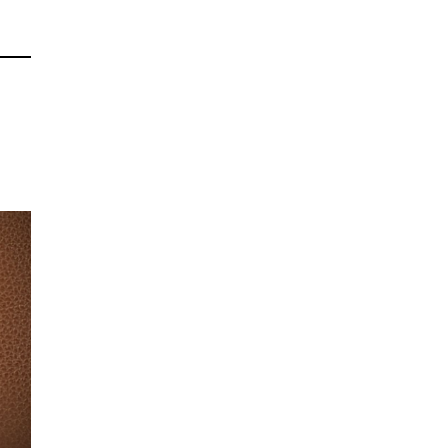
ัน
อตอบ
ั้น
dium
่ผลิต
่
ลือบ
ต่ละ
ุ
้าง
ุณ
แบบ
้
el
ให้
าสสิ
CC
์
ุ่น
์ทาง
ะ
จุ
อสอง
ุณ
 Mini