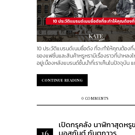
และยังมีแบรนด์ที่เข้าถึงได้ง่ายกว่าซึ่ง...
10 ประวัติแบรนด์เนมชื่อดัง ที่จะทำให้คุณต้องทึ
ของแฟชั่นและสินค้าหรูหรามีเรื่องราวที่น่าหลง
อยู่เบื้องหลังแบรนด์ชั้นนำที่เราเห็นในปัจจุบัน แ
แบรนด์ต้องเผชิญกับอุปสรรคยาวนาน ผ่านการ
วิเคราะห์อย่างรอบคอบและการทดลองตลาดเพื่
CONTINUE READING
CONTINUE READING
สร้างสรรค์ผลงานที่ตอบโจทย์ผู้บริโภค จากการ
คลุกคลาน บางแบรนด์สามารถยืนหยัดมาได้มากกว่า 100
ปีจนกลายเป็นตำนาน ในวันนี้ KATE XOXO จะ
0 COMMENTS
รู้จักประวัติศาสตร์และเรื่องราวเบื้องหลังของ 10
แบรนด์เนมชื่อดัง พร้อมเผยข้อมูลที่คุณอาจไม่เ
ก่อน 1. Louis Vuitton แบรนด์ Louis Vuitton ก่อต
เปิดกรุคลัง นาฬิกาสุดหรู
ในปี 1854 โดย มองซิเออ หลุยส์ วิตตอง ในกรุง
บอสกันต์ กันตถาวร
16