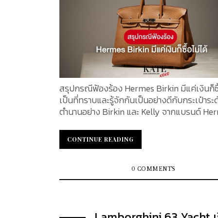
และเป็นที่ต้องการในหมู่นักสะสม ราคาโดยประ
สัญลักษณ์ของความหรูหราและสไตล์ที่ไม่มีวัน
680,000.- Rolex GMT-Master...
ประวัติความเป็นมา เปิดตัวครั้งแรกในปี ค.ศ. 1955 โดย
Gabrielle "Coco" Chanel ภายใต้ชื่อ 2.55 ซึ่งเป็น
และเดือนที่กระเป๋ารุ่นนี้ถูกออกแบบ ในปี ค.ศ. 1983 Karl
Lagerfeld ได้นำกระเป๋ารุ่นนี้กลับมาออกแบบใหม่
การตกแต่งด้วยโลโก้ CC ที่ล็อกกระเป๋า และกลาย
รู้จักในนาม Classic Flap Bag การออกแบบและลักษณะ
เด่น วัสดุ: มีการใช้วัสดุหลากหลาย เช่น หนังแกะ
สรุปกรณีฟ้องร้อง Hermes Birkin มีแค่เงินก็ซื้
(Lambskin), หนังคาเวียร์ (Caviar Leather), ห
เป็นที่ทราบและรู้จักกันเป็นอย่างดีกับกระเป๋าระ
(Crocodile), หนังงู (Python) และผ้า ลายควิลต์
ตำนานอย่าง Birkin และ Kelly จากแบรนด์ Herm
(Quilted Pattern): การเย็บแบบควิลต์ที่ละเอีย
ขึ้นชื่อเรื่องความหายากและเป็นเจ้าของยากระด
ทำให้กระเป๋ามีความทนทานและคงรูปร่างได้ดี สายโซ่และ
กว่าจะได้เป็นเจ้าของกระเป๋าทั้ง 2 รุ่นนี้ นอกจ
CONTINUE READING
CONTINUE READING
หนัง: สายสะพายโซ่ที่สามารถปรับความยาวได้ 
เงินที่คุณต้องมีมากพอแล้ว คุณยังต้องมีความ
สวมใส่เป็นกระเป๋าสะพายข้างหรือกระเป๋าถือได้ ล็อก
ลูกค้า VIP ระดับ Royalty อีกด้วย ซึ่งกฏเกณฑ์
กระเป๋า:...
สร้างความไม่พอใจเป็นอย่างมาก กับลูกค้าหลา
0 COMMENTS
จึงเกิดกรณีพิพาทที่น่าสนใจนี้ขึ้น KATEXOXO
เจาะลึกเรื่องดังกล่าวพร้อมกัน Hermès Birkin
accused of exploiting customers in class-a
Lamborghini 63 Yacht เ
lawsuit filed in California กรณีฟ้องร้องดังกล่าว เกิด