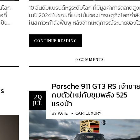
าและโชค
Chanel 2.55 ที่ประสบความสำเร็จ ซึ่งก็คือกระแสแฟช
ในโลก
10 อันดับแบรนด์หรูระดับโลก ที่มีมูลค่าการตลาดสูงท
เพื่อ
ที่เน้นการใช้งานจริงสำหรับผู้หญิงนั้น ยังคงมีเสน่ห์
อที่
ในปี 2024 ในขณะที่แนวโน้มของเศรษฐกิจโลกกำลัง
ะ
ดึงดูดใจให้ผู้หญิงหลงไหลได้อยู่ Release : 1955 Retail
เป็น
ในสภาวะกำลังฟื้นฟู หลังจากเหตุการณ์ระบาดของไว
นที่
Price : $4,900-$10,200 Chanel Classic Double
สสิกที่
Covid 19 ซึ่งสร้างกระทบกับโลกอย่างมากในแง่ของ
คากลาง
Flap 11.12 หากเราต้องนึกถึงแบรนด์ Chanel กระเป๋ารุ่น
องการ
เศรษฐกิจ และความเป็นอยู่ ผู้คนส่วนใหญ่ต่างพากั
CONTINUE READING
CONTINUE READING
te
Classic Double Flap ต้องอยู่ในท๊อปลิสต์อย่างแน่
ุณค่าที่
เข็มขัด เพื่อลดค่าใช้จ่ายที่ไม่จำเป็นออกไปให้ได้มากที
ไซน์ที่
Gabrielle Chanel อาจเป็นผู้สร้างแบรนด์หรูที่ท้าท
อีกทั้งผู้เชี่ยวชาญทางด้านเศรษฐกิจต่างคาดการณ์ว
อมกับ
รนด์ แต่การตีความใหม่ของ Karl Lagerfeld ต่างหาก
ยของ
เศรษฐกิจโลกในปี 2023 เสี่ยงต่อภาวะถดถอยสูง แต่ไม่
0 COMMENTS
ม
ทำให้แบรนด์แฟชั่นฝรั่งเศสแห่งนี้เป็นอย่างทุกวันนี้
ามน่า
น่าเชื่อว่าธุรกิจ "สินค้าแบรนด์หรู" จะยังยืนหยัดตอบ
 ซึ่ง
กระเป๋า Chanel Classic ถูกสร้างขึ้นในช่วงต้นทศว
สนองความต้องการของกลุ่มคนรายได้สูง เนื่องจาก
อยหรือมี
1980 และถึงแม้ว่าจะเป็นการยกย่องกระเป๋า Chanel.
anel ไม่
หลายคนเชื่อว่า สินค้าเหล่านี้ไม่เป็นเพียงแค่สินค้า
Porsche 911 GT3 RS เจ้าชา
วเลขและ
es
ป็นการ
ฟุ่มเฟือย แต่มันคือสินทรัพย์ที่สามารถนำมาลงทุน ส
กบตัวใหม่กับขุมพลัง 525
29
าสตร์อัน
เม็ดเงินให้งอกเงยได้ ในธุรกิจสินค้าลักชัวรี่ ซึ่งแม้จะ
แรงม้า
JUL
.
วรค่าแก่
รับผลกระทบจาก Covid 19 แต่ก็ยังสามารถฟื้นตัวแล
ial ถือ
รับการตอบรับจากผู้บริโภคอย่างสม่ำเสมอ KATE
BY
KATE
CAR
,
LUXURY
ร
ี่สุดใน
ขอเสนอ 10 อันดับแบรนด์หรูระดับโลก ซึ่งมียอดซื้อ
าย และ
ะมีการ
ที่สุดในประเทศไทย ครึ่งปีแรกของปี 2024 Luxury
ค่าสูง
Brand แบรนด์หรูคือบริษัทที่จัดจำหน่าย / ผลิต