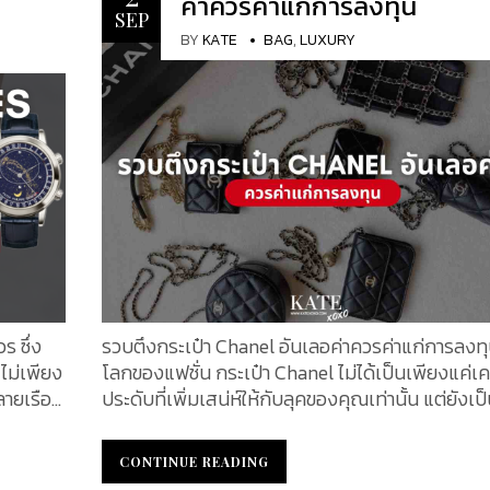
ค่าควรค่าแก่การลงทุน
อกแบบ
สะท้อนถึงความเปลี่ยนแปลงในพฤติกรรมผู้บริโภคที
SEP
ำ หลุยส์
กระทบต่อตลาดนาฬิกาหรูทั่วโลก นักสะสมนาฬิกากล
BY
KATE
BAG
,
LUXURY
างหีบ
เข้าสู่ตลาด ดันดีมานด์เพิ่มขึ้นในรุ่นยอดนิยม แม้ตล
ทรงโดมใน
นาฬิกาหรูจะเผชิญแรงกดดันด้านราคาลดลงในช่วงที
รกอย่าง
ผ่านมา แต่เหล่านักสะสมตัวจริงกลับใช้โอกาสนี้ในก
บความนิยม
ลับมาซื้อ-ขายอย่างคึกคัก ส่งผลให้ปริมาณการซื้อใน
on กลาย
ตลาดเพิ่มขึ้น โดยเฉพาะนาฬิการุ่นยอดนิยมที่ยังคงห
คุณภาพ
ได้ยาก ทำให้โอกาสในการครอบครองนาฬิกาคุณภาพ
เยี่ยมตกอยู่ในมือนักสะสมตัวจริงมากขึ้น สำหรับวันนี
จะพาคุณไปสำรวจสถิติราคานาฬิกายอดนิยม 5 รุ่นที่
รเปิดตัว
ลงทุน จาก Bloomberg Subdial Watch Index ที่ค
จอร์จ วิ
ไม่ควรพลาด เรือนที่ 1 Rolex Pepsi GMT Master II Ref.
ักษณ์
126710BLRO เป็นหนึ่งในนาฬิกาที่ได้รับความนิยม
ัจจุบัน
ยากที่สุด ด้วยการออกแบบที่พัฒนาจากรุ่น Ref. 65
ร ซึ่ง
รวบตึงกระเป๋า Chanel อันเลอค่าควรค่าแก่การลงทุ
งเป็นก
ในปี 1950 เพื่อช่วยนักบิน Pan...
ไม่เพียง
โลกของแฟชั่น กระเป๋า Chanel ไม่ได้เป็นเพียงแค่เค
ลายเรือน
ประดับที่เพิ่มเสน่ห์ให้กับลุคของคุณเท่านั้น แต่ยังเป
้อนความ
ูอีกด้วย
สัญลักษณ์ของความคลาสสิกและความหรูหราที่ไม่มี
พร้อมการ
ด์นาฬิกา
เสื่อมคลาย การเป็นเจ้าของกระเป๋า Chanel ไม่ได้ห
CONTINUE READING
CONTINUE READING
bs และ
olex,
ถึงเพียงการครอบครองสินค้าแฟชั่น แต่ยังเป็นการ