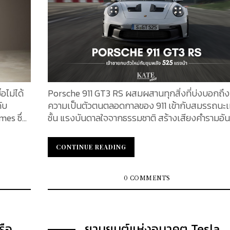
มาณ
ตกยุค
ผลิตภัณฑ์และให้บริการระดับพรีเมียม ระดับไฮเอนด์
ผู้บริโภค ซึ่งมีความแตกต่างจากสินค้าทั่วไปในท้อง
วันที่
เนื่องจากคุณภาพและงานฝีมือที่เหนือกว่า แบรนด์เห
นี้กำหนดเป้าหมายไปที่ลูกค้าที่มีกำลังทรัพย์มากพอ
 เพิ่ม
การซื้อ โดยตั้งราคาผลิตภัณฑ์ให้สูงกว่าแบรนด์ทั่วไ
เป็นที่
อย่างมาก แบรนด์หรูสร้างมูลค่าผ่านวัสดุที่มีคุณภา
ความทนทาน งานฝีมือ มรดกของแบรนด์ ประวัติศา
ความเป็นมาของแบรนด์ ความพิเศษเฉพาะตัว และที่
อไม่ได้
Porsche 911 GT3 RS ผสมผสานทุกสิ่งที่บ่งบอกถึง
นังจระเข้
สำคัญประสบการณ์ และฟีตแบคจากลูกค้า โดยทั่วไป
ดับ
ความเป็นตัวตนตลอดกาลของ 911 เข้ากับสมรรถนะเ
แล้ว ลักษณะของแบรนด์หรู จะมีองค์ประกอบโดยร
es ซึ่ง
ชั้น แรงบันดาลใจจากธรรมชาติ สร้างเสียงคำรามอัน
ดอ่อน
ดังต่อไปนี้ ราคาค่อนข้างสูง ถึงสูงมาก โดยเฉพาะสินค้า
ับโลก
เกรงขามขณะขับขี่ ที่ถ่ายทอดมาจากตัวแรงอย่าง 911
Limited Edition ซึ่งผลิตขึ้นจากวัสดุหายาก และราค
ากจำนวน
GT3 R ในสนามแข่งสู่ท้องถนน KATEXOXO จะพาไ
CONTINUE READING
CONTINUE READING
สามารถ
การจำกัดการผลิต และช่วงระยะเวลาที่วางจำหน่าย การใช้
เป็น
รู้จักเจ้าชายกบตัวใหม่ ซึ่งมาพร้อมกับดีไซน์อันโดดเ
วัสดุ และส่วนประกอบต่าง ๆ ระดับพรีเมี่ยม ความใส่ใจใน
ดังกล่าว
และขุมพลังที่พกติดตัวมาถึง 525 แรงม้า
รายละเอียด และงานฝีมือ สัญลักษณ์ /
ย ๆ คน
Aerodynamics and design Porsche 911 GT3 RS มา
0 COMMENTS
เครื่องหมายการค้า / โลโก้สินค้าอันเป็นเอกลักษณ์
 จะพาไป
พร้อมกับอัจริยภาพด้านอากาศพลศาสตร์ นักขับขี่ผู
ติดตา เป็นที่รู้จัก นิยม คุ้นเคย มรดกงานฝีมือที่ตกทอด
ไหลความเร็วทุกคนต่างรู้ดี ประสิทธิภาพสูงสุดต้อง
มาหลายทศวรรษ หรือมากกว่านั้น...
ction
มากกว่าสภาพและความสมบูรณ์แบบ ฝึกฝนอย่างไม
รือ
ยานยนต์แห่งอนาคต Tesla
หยุดยั้งเพื่อให้แข็งแกร่งขึ้นและเร็วขึ้น พราะความท้