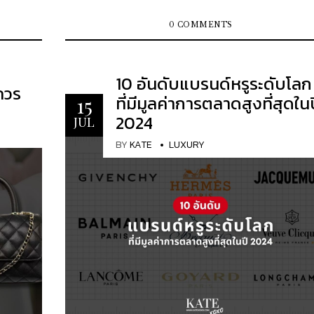
ละแบรนด์
ลงทุนที่มีคุณค่าในระยะยาว ด้วยการปรับราคาที่เพิ่มข
อียด
อย่างต่อเนื่อง การเลือกกระเป๋า Chanel ที่เหมาะสม
0 COMMENTS
สามารถเป็นกุญแจสำคัญในการรักษาและเพิ่มมูลค่า
รื่อง
ทรัพย์สินของคุณ เมื่อคุณคิดถึงการลงทุนในแฟชั่น
านะและ
Chanel คือชื่อที่ควรจะอยู่ในลิสต์อันดับแรกของคุณ
10 อันดับแบรนด์หรูระดับโลก
ควร
ไม่ใช่แค่เพราะมันเป็นสัญลักษณ์ของสไตล์ที่ไม่มีวัน
ที่มีมูลค่าการตลาดสูงที่สุดใน
15
หลใน
ยุค แต่เพราะมันคือการลงทุนที่สามารถเติบโตได้อย่
2024
JUL
ดูเขาจะ
แท้จริงในโลกของแฟชั่นระดับสูง กระเป๋าเหล่านี้ไม่ได
ยู่ใน
เพียงแค่สินค้า แต่เป็นผลงานศิลปะที่สามารถสะสม
BY
KATE
LUXURY
นื่องมา
ส่งต่อไปยังรุ่นถัดไปได้ ต่อจากนี้คือ รวบตึงกระเป๋า
งความ
Chanel อันเลอค่าควรค่าแก่การลงทุน 10 รุ่น จาก
ให้ทุก
KATEXOXO Chanel 2.55 กระเป๋า Chanel 2.55 เป็นก
่ใน
ระเป๋าใบแรกที่ออกแบบให้มีสายสะพายไหล่ ซึ่งเป็นก
ปฏิวัติกระเป๋าถือของสุภาพสตรีในสมัยนั้น ซึ่งส่วนใ
ศษนี้เป็น
เป็นคลัตช์ใบใหญ่ที่ไม่สะดวกต่อการถือ Chanel 2.55
่าทาง
เป็นกระเป๋าคลาสสิกเหนือกาลเวลา ที่ทุกคนต่างมอ
รับการ
ให้อย่างไร้ข้อกังหา ได้รับการสร้างสรรค์ขึ้นในเดือน
รพอย่าง
กุมภาพันธ์ 1955 (จึงได้ชื่อว่า 2.55) และถือเป็นการปฏิ
ที่มี
วงการแฟชั่นอย่างแท้จริง แต่ความสำคัญของกระเป