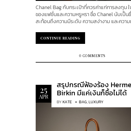
ความศักดิ์สิทธิ์ เปี่ยมด้วยพลังแห่งความเมตต
Chanel Bag กับกระเป๋าที่ควรค่าแก่การลงทุน 
ลาภ สร้างความเป็นสิริมงคลให้แก่ผู้ครอบครอง 
ของแฟชั่นและความหรูหรา ชื่อ Chanel นับเป็นชื่
เฉลิมพระเกียรติและระลึกถึงพระบาทสมเด็จพร
สะท้อนถึงความมีระดับ ความสง่างาม และความ
จุลจอมเกล้าเจ้าอยู่หัว หรือพระปิยะมหาราช ซึ่งเป็
อมตะที่ยืนยาว โดยเฉพาะกระเป๋า Chanel รุ่นคลา
เคารพรักยิ่งของปวงชนชาวไทย ราคา : ไม่มีรา
ไม่เพียงแต่เป็นเครื่องประดับที่สาว ๆ ทั่วโลกต้
CONTINUE READING
CONTINUE READING
Jacob & Co. Supreme Four Time Zone Whi
ครอบครอง แต่ยังเป็นสัญลักษณ์ของสไตล์และค
Guilloché Dial เป็นนาฬิกาสุดหรูที่โดดเด่นด้วยดี
ไม่มีวันเสื่อมคลาย เมื่อต้นปีที่ผ่านมา Chanel ขึ้นราคา
เป็นเอกลักษณ์และฟังก์ชันที่หลากหลาย มาพร้
กระเป๋าถือโดยเป็นส่วนหนึ่งของกลยุทธ์การขา
0 COMMENTS
ความหรูหราและนวัตกรรมล้ำสมัย นาฬิกามีควา
แบรนด์ ซึ่งแสดงให้เห็นถึงเสน่ห์ที่ยั่งยืนและคว
สามารถในการบอกเวลาได้พร้อมกันถึงสี่เขตเวลา
ดึงดูดใจในการลงทุนของการออกแบบอันเป็น
ออกแบบมาเพื่อตอบโจทย์สำหรับผู้ที่เดินทางบ่
เอกลักษณ์ของ Chanel การลงทุนในกระเป๋า Ch
ธุรกิจในหลายประเทศ หน้าปัดแต่ละเขตเวลามีตั
สรุปกรณีฟ้องร้อง Herm
เพียงแต่เป็นการเพิ่มมูลค่าในทรัพย์สิน แต่ยังเ
25
การบอกเวลาที่ชัดเจน ทำให้ใช้งานสะดวกต่อการติดตาม
Birkin มีแค่เงินก็ซื้อไม่ได้
ครอบครองสินค้าที่มีความหรูหราและมีประวัติศ
APR
เวลาของแต่ละพื้นที่ทั่วโลก นาฬิกา Jacob & Co
ยาวนาน KATEXOXO ขอแนะนำกระเป๋า 8 รุ่น ที่ค
BY
KATE
BAG
,
LUXURY
Supreme Four Time Zone White Guilloché D
การลงทุน จาก Chanel Chanel Classic Flap เป็นกระ
เป็นผลงานศิลปะชิ้นเอกที่ผสมผสานระหว่างกา
เป๋ารุ่นคลาสสิกที่โดดเด่นและเป็นที่ต้องการมากท
ออกแบบที่หรูหรา ฟังก์ชันการใช้งานที่หลากหล
ตระกูล Chanel กระเป๋ารุ่นนี้มีประวัติยาวนานแล
คุณภาพของวัสดุ ทำให้เป็นหนึ่งในนาฬิกาที่มีมูล
พัฒนาออกแบบมาอย่างต่อเนื่อง จนกลายเป็น