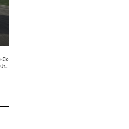
 แด่
ตลาด
ล่า
ใน
ป
พ
สตร์
หนือ
วม
น่า
าสูง
ป
ด่น
้หลง
การ
่
าทาย