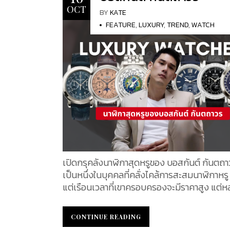
ประเทศฝรั่งเศส ด้วยความเชี่ยวชาญในการอ
OCT
กระเป๋าเดินทางที่มีน้ำหนักเบา แข็งแรง และกันน้
BY
KATE
วิตตอง ได้ปฏิวัติวงการการเดินทางด้วยการสร้
FEATURE
,
LUXURY
,
TREND
,
WATCH
เดินทางที่มีดีไซน์ทันสมัย และแตกต่างจากหีบ
ยุคนั้น โดยสามารถซ้อนเก็บได้ง่าย ผลงานชิ้นแ
หีบ Trianon (หีบรูปทรงสี่เหลี่ยมผืนผ้า) ได้รั
ในหมู่ชนชั้นสูงอย่างรวดเร็ว ทำให้ Louis Vuitt
เป็นแบรนด์ที่โดดเด่นในด้านความหรูหรา และ
ความสำเร็จและการเติบโตระดับโลก จอร์จ วิตตอง
(Georges Vuitton) จากธุรกิจครอบครัวเล็ก ๆ Louis
Vuitton ได้ขยายอาณาจักรอย่างต่อเนื่องผ่านกา
ลายโมโนแกรมอันเป็นเอกลักษณ์ในปี 1896 โดย 
ตตอง บุตรชายของหลุยส์ ลายนี้กลายเป็นสัญล
ของความหรูหราและป้องกันการลอกเลียนแบบ ป
เปิดกรุคลังนาฬิกาสุดหรูของ บอสกันต์ กันตถาว
Louis Vuitton เป็นส่วนหนึ่งของกลุ่ม LVMH ซึ่
เป็นหนึ่งในบุคคลที่คลั่งไคล้การสะสมนาฬิกาหรู 
ลุ่มสินค้าหรูที่ใหญ่ที่สุดในโลก โดยยังคงนำเสนอสินค้า
แต่เรือนเวลาที่เขาครอบครองจะมีราคาสูง แต่ห
แฟชั่น กระเป๋า รองเท้า และเครื่องประดับที่สะท
ยังเป็นรุ่นที่หายากและมีคุณค่าในตลาดนาฬิกาหร
เป็นเลิศของงานฝีมือและความคิดสร้างสรรค์ 
ในคอลเลคชันของ บอสกันต์ มีหลากหลายแบรน
CONTINUE READING
CONTINUE READING
ร่วมงานกับดีไซเนอร์ระดับโลก เช่น Marc Jaco
ชั้นนำระดับโลก ไม่ว่าจะเป็น Patek Philippe, R