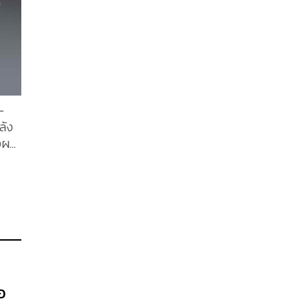
-
ลัง
งผล
ง
ลัง
ที่
อ
และ
ัย
อ