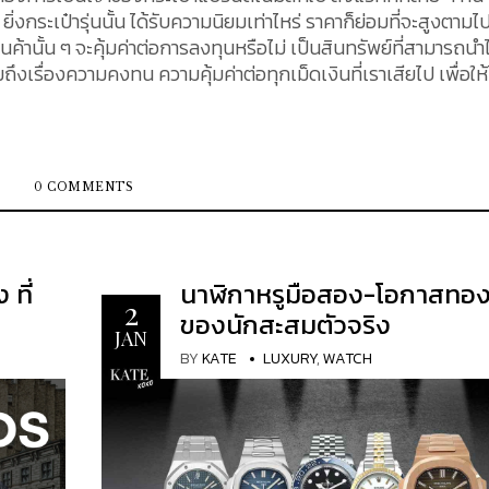
ิ่งกระเป๋ารุ่นนั้น ได้รับความนิยมเท่าไหร่ ราคาก็ย่อมที่จะสูงตามไ
ค้านั้น ๆ จะคุ้มค่าต่อการลงทุนหรือไม่ เป็นสินทรัพย์ที่สามารถนำ
งเรื่องความคงทน ความคุ้มค่าต่อทุกเม็ดเงินที่เราเสียไป เพื่อให้
ยไม่
ีไซน์ และแบรนด์ที่เชื่อถือได้จากประเทศฝรั่งเศส คุณภาพชั้นยอด
ีดีไซน์ที่คงทนอยู่ได้ตลอดชีวิต KATEXOXO ขอแนะนำแบรนด์สัญช
ชาติฝรั่งเศส
0 COMMENTS
ะเพิ่งเป็นน้องใหม่ในวงการแฟชั่นระดับหรู แต่แบรนด์นี้จะทำให้คุณ
ซึ่งเน้นย้ำถึงคุณภาพอันประณีตของวัสดุและความสมบูรณ์ของ
แต่ให้สัมผัสและออร่าอันเก๋ไก๋ที่ไม่อาจปฏิเสธได้ The History
6 โดย Antoine Mothay และพี่น้องอีกสองคนของเขา โดยได้รับแรง
 ที่
นาฬิกาหรูมือสอง-โอกาสทอ
2
deleine Vionnet, Mariano Fortuny และ Madam Grès ในบท
ของนักสะสมตัวจริง
วว่าแบรนด์นี้ตั้งเป้าที่จะแก้ปัญหา "การขาดความคิดสร้างสรรค์
JAN
BY
KATE
LUXURY
,
WATCH
บ เช่น Madeleine Vionnet, Mariano Fortuny และ Madam G
 เพื่อเพิ่มความยืดหยุ่นของหนังและเสริมความแข็งแกร่งให้กับ
่ยวชาญและความหลงใหลในคุณภาพของพี่น้องคู่นี้ผลักดันให้พวกเข