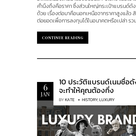
คำนึงถึงคือราคา ซึ่งส่วนใหญ่กระเป๋าแบรนด์ดัง ย
ด้วย เรื่องต่อมาคือนอกเหนือจากราคาสูงแล้ว สิน
ต่อยอดเพื่อการลงทุนได้ในอนาคตหรือเปล่า รวมถึ
มาซึ่งการครอบครองกระเป๋าแบรนด์เนมดังกล่าว หากคุณกำลังมองหากระเป๋าที่จะอยู่กับคุณไปตลอดชั่วชีวิต โด
ต้องเสียเงินเป็นจำนวนมาก แต่ได้ทั้งคุณภาพ ด
CONTINUE READING
CONTINUE READING
สามารถใช้งานได้อย่างสม่ำเสมอทุกโอกาส และม
ฝรั่งเศสแบรนด์นี้ Polène Paris ให้เข้าไปอยู่ในใจคุณ What Is Polène Paris? Polène เป็นแบรนด์สัญ
ที่เชี่ยวชาญด้านกระเป๋าหนังคุณภาพเยี่ยม แม้จ
ประทับใจ จากดีไซน์ที่ "โค้งมนและอ่อนช้อย" 
ประติมากรรมตามธรรมชาติ ลองนึกถึงกระเป๋าทรงเกี๊ยว 
of Polene Paris Polène ก่อตั้งขึ้นในปี 201
10 ประวัติแบรนด์เนมชื่อดัง
6
บันดาลใจมาจากผลงานของนักออกแบบอย่าง Ma
จะทำให้คุณต้องทึ่ง
สัมภาษณ์กับ Harper's Bazaar US Antoine กล่า
JAN
BY
KATE
HISTORY
,
LUXURY
คุณภาพ" ในตลาด คอลเลกชั่นของแบรนด์นี้นำเสนอเส้นสายที่มั่นใจและคลาสสิกผสมผสานกับเส้นโค้งที่ลื่นไหลและ
สง่างาม แรงบันดาลใจจากผลงานของนักออกแบ
ได้นำการพับมาผสมผสานเข้ากับคอลเลกชั่นต่างๆ
ลักษณะประติมากรรมของดีไซน์ ความรู้ความเชี
ผลิตภัณฑ์ฝีมือที่ทำด้วยมือที่ดีที่สุดในสเปน "มีแบรนด์หรูชั้นนำมากมายที่มีการออกแบบและประวัติศาสตร์ที่ยอดเยี่ยม