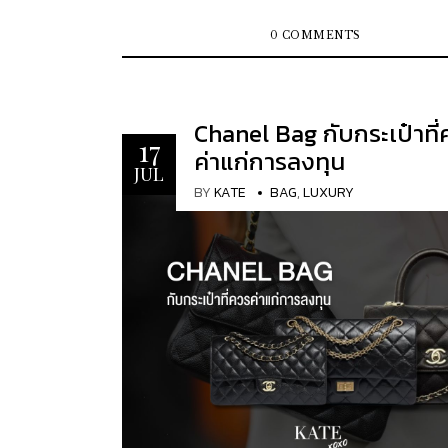
Virgil Abloh...
Audemars Piguet หรือ Richard Mille ซึ่งแต่
ล้วนมีชื่อเสียงโด่งดังในเรื่องของงานฝีมือที่ละเ
0 COMMENTS
ประวัติศาสตร์ที่ยาวนาน และการออกแบบที่เป็น
เอกลักษณ์ ทำให้นาฬิกาเหล่านี้ไม่ได้เป็นเพียงเค
บอกเวลา แต่ยังเป็นเครื่องประดับที่บ่งบอกสถ
Chanel Bag กับกระเป๋าที่
สไตล์ของผู้สวมใส่อีกด้วย นอกจากเรื่องของมูลค่าแล้ว
17
ค่าแก่การลงทุน
บอสกันต์ยังเล่าถึงความผูกพันและความหลงใ
JUL
นาฬิกาแต่ละเรือน ว่าทุกครั้งที่หยิบนาฬิกาขึ้นมา
BY
KATE
BAG
,
LUXURY
สัมผัสได้ถึงประวัติศาสตร์และความหมายที่ซ่อนอ
เรือนนั้น ไม่ว่าจะเป็นการออกแบบที่สืบทอดต่อเ
หลายทศวรรษ หรือการสร้างสรรค์ที่บ่งบอกถึ
ก้าวหน้าของเทคโนโลยี KATE XOXO ขอนำเสนอ
คนได้ชื่นชมความงดงามและความหมายที่ซ่อนอยู
คอลเลคชันนี้ค่ะ Patek Philippe Golden Ellipse
นาฬิกา Patek Philippe Golden Ellipse รุ่นพิเ
หนึ่งในนาฬิกาที่มีความเป็นเอกลักษณ์และคุณค
ประวัติศาสตร์สูงยิ่ง สร้างขึ้นในปีพ.ศ. 2537 ได้
ปลุกเสกโดยหลวงพ่อเกษม เขมโก ผู้เป็นที่เคา
สูงในวงการพระพุทธศาสนา และถือว่าเป็นนาฬิกา