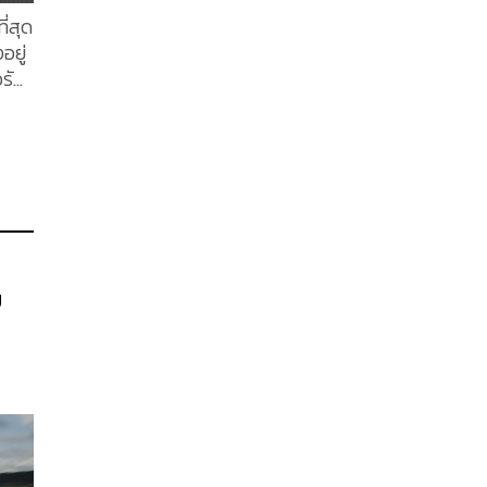
ั่น
ี่สุด
อยู่
รัส
นรัด
นอน
่สุด
ายเท
่า
ที่
รรษ
..
ย
ร้าง
ได้
ะได้
XOXO
มาก