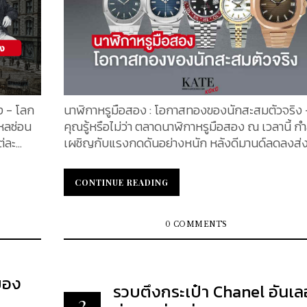
่ง - โลก
นาฬิกาหรูมือสอง : โอกาสทองของนักสะสมตัวจริง 
ใหลซ่อน
คุณรู้หรือไม่ว่า ตลาดนาฬิกาหรูมือสอง ณ เวลานี้ กำ
ต่ละ
เผชิญกับแรงกดดันอย่างหนัก หลังดีมานด์ลดลงส่
คิด
ให้ราคาตกฮวบถึงเกือบ 40% โดยแบรนด์ชั้นนำอย่า
อ
Rolex, Patek Philippe และ Audemars Piguet กำ
CONTINUE READING
CONTINUE READING
ล้มลุก
ซื้อขายใกล้ระดับราคาต่ำสุดในรอบสองปี ตัวอย่างเช่น
“Audemars Piguet Royal Oak Jumbo Ultra Thin” 
พาคุณไป
เคยเป็นตัวท็อปในปี 2565 ราคาลดลงกว่า 35% เหลื
0 COMMENTS
 ประวัติ
เพียง 71,692 ดอลลาร์ (ประมาณ 2,365,835 บาท)
คยรู้มา
นอกจากนี้ Patek Philippe Nautilus Travel Time 
ั้งขึ้น
Rolex Daytona 116506 ก็เผชิญการลดลงอย่างมีน
ของ
รวบตึงกระเป๋า Chanel อันเล
ปารีส
สำคัญถึง 28% และ 25% ตามลำดับ สถานการณ์นี้
2