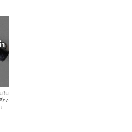
่
ับ
าด
่
ารก
าซื้อ
้ เรา
น่า
ุณ
และหา
42
น ใน
รื่อง
็น
วัน
มาย