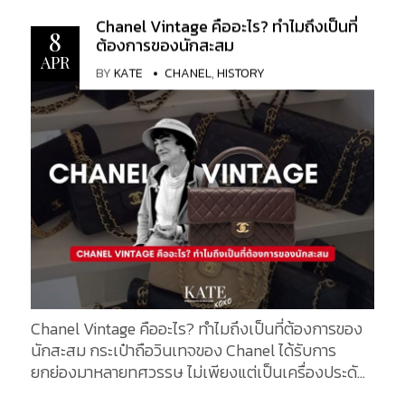
ลงทุนอันน่าทึ่งอีกด้วย เนื่องจากมูลค่าของกระเป๋าจะ
Chanel Vintage คืออะไร? ทำไมถึงเป็นที่
เพิ่มขึ้นตามกาลเวลา ตั้งแต่ดีไซน์คลาสสิกที่มีราย
8
ต้องการของนักสะสม
ละเอียดวินเทจที่ไม่เหมือนใครไปจนถึงสไตล์รุ่นลิมิเต็ด
APR
BY
KATE
CHANEL
,
HISTORY
เอดิชั่นที่ไม่มีการผลิตอีกต่อไป โลกของ Chanel แบบวิน
เทจมอบสิ่งที่พิเศษอย่างแท้จริงให้กับผู้ที่กำลังมองหา
ของสะสมชิ้นพิเศษที่ไม่เหมือนใครในคอลเล็กชั่นของตน
ในบทความนี้ เราจะมาสำรวจกระเป๋า Chanel แบบวินเท
จที่ดีที่สุดที่ควรสะสมในตอนนี้ โดยเน้นที่คลาสสิกเหนือ
กาลเวลา อัญมณีที่ซ่อนอยู่ และสิ่งที่ทำให้กระเป๋าเหล่านี้
เป็นที่ต้องการอย่างมากในโลกแห่งแฟชั่นสุดหรู ไม่ว่า
คุณจะเป็นนักสะสมตัวยงหรือผู้ซื้อครั้งแรก กระเป๋า
Chanel แบบวินเทจเหล่านี้ก็คุ้มค่าที่จะเพิ่มในรายการ
สิ่งของที่อยากได้ของคุณ Vintage Chanel Bags เมื่อ
Karl Lagerfeld ได้รับเลือกให้เป็นผู้อำนวยการฝ่าย
สร้างสรรค์ของ Chanel ในปี ค.ศ. 1983 เป็นที่ทราบกันดี
Chanel Vintage คืออะไร? ทำไมถึงเป็นที่ต้องการของ
ว่าเขาจะจินตนาการถึงมรดกทางประวัติศาสตร์ของ
นักสะสม กระเป๋าถือวินเทจของ Chanel ได้รับการ
Chanel ขึ้นมาใหม่ได้อย่างไร หลังจาก Coco Chanel
ยกย่องมาหลายทศวรรษ ไม่เพียงแต่เป็นเครื่องประดับ
หายไปนานถึง 12 ปีแล้ว และแบรนด์แฟชั่นสุดหรูแห่งนี้ก็
แฟชั่นสุดหรูเท่านั้น แต่ยังเป็นสัญลักษณ์ของความสง่า
กำลังดิ้นรนเพื่อเติมเต็มความว่างเปล่าที่เธอเคยมีมา