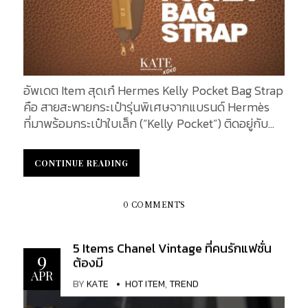
ด้านงานฝีมือและนวัตกรรม ก่อตั้งขึ้นในปี ค.ศ. 1854
โดย Louis Vuitton ในฐานะผู้ผลิตหีบเดินทางคุณภาพ
สูง แบรนด์นี้ได้รับชื่อเสียงในด้านความเป็นเลิศอย่าง
รวดเร็ว ในปี ค.ศ. 1896 ได้มีการเปิดตัวผ้าใบ
Monogram อันเป็นสัญลักษณ์ ซึ่งทำให้แบรนด์นี้มั่นคง
อัพเดต Item สุดเก๋ Hermes Kelly Pocket Bag Strap
ในตลาดสินค้าหรูหรา ตลอดหลายปีที่ผ่านมา Louis
คือ สายสะพายกระเป๋ารุ่นพิเศษจากแบรนด์ Hermès
Vuitton ได้ขยายธุรกิจไปนอกเหนือจากสินค้าสำหรับ
ที่มาพร้อมกระเป๋าใบเล็ก (“Kelly Pocket”) ติดอยู่กับ
การเดินทาง ไปสู่กระเป๋าถือ แฟชั่นสำเร็จรูป และเครื่อง
สาย โดยสายรุ่นนี้โดดเด่นทั้งด้านดีไซน์และการใช้งาน
ประดับ แบรนด์นี้ยังได้นำเอาความร่วมมือทางศิลปะมาใช้
เราจะมาดูข้อมูลอย่างละเอียดเกี่ยวกับสายรุ่นนี้ ทั้งปีที่
ส่งผลให้กระเป๋ารุ่นลิมิเต็ดเอดิชั่นเป็นที่ต้องการมาก
CONTINUE READING
CONTINUE READING
เปิดตัว วัสดุ สี ขนาด ราคา ฟังก์ชันการใช้งาน ช่องเก็บ
ที่สุดในโลกแฟชั่น กระเป๋าถือรุ่นลิมิเต็ดเอดิชั่นรุ่นแรก
ของพิเศษ ช่องทางการซื้อ และความนิยมในหมู่ผู้ใช้เป็น
ของ Louis Vuitton เปิดตัวในปี 1996 เพื่อเฉลิมฉลอง
อย่างมาก KATEXOXO จะนำทุกคนไปทำความรู้จักสาย
0 COMMENTS
ครบรอบ 100 ปีของแบรนด์ ซึ่งรู้จักกันในชื่อ
สะพายกระเป๋ารุ่นนี้ให้มากขึ้น Hermès Kelly Pocket
Centenaire Collection โดยมีลายพิมพ์ Damier คลาส
Bag Strap สาย Hermes Kelly Pocket Bag Strap 50
สิกจับคู่กับหนังวัว ในปีถัดมา Louis Vuitton...
5 Items Chanel Vintage ที่คนรักแฟชั่น
mm เปิดตัวครั้งแรกประมาณปี 2020 ซึ่งเป็นช่วงที่
9
ต้องมี
Hermès เริ่มวางจำหน่ายสายรุ่นนี้อย่างเป็นทางการ​
APR
BY
KATE
HOT ITEM
,
TREND
โดยสินค้าที่ผลิตในปี 2020 จะมีตราประทับปีเป็นตัว
อักษร “Y” (ตามระบบการระบุปีของ Hermès) ซึ่งบ่งชี้ว่า