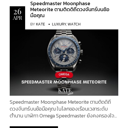
LVKV-02 GMR 6 ที่ออกแบบและพัฒนาขึ้นภายใต้ความ
Speedmaster Moonphase
ร่วมมือกับผู้ผลิตนาฬิการะดับมาสเตอร์อย่าง Kari
Meteorite ตามติดดิถีดวงจันทร์บนข้อ
26
มือคุณ
Voutilainen ได้รวมเอาความสามารถพิเศษของเวิร์
APR
กช็อป Voutilainen กับ La Fabrique du Temps Louis
BY
KATE
LUXURY
,
WATCH
Vuitton เข้าไว้ด้วยกันเพื่อรังสรรค์คอลเลกชันนาฬิกาที่
จำกัดจำนวนเพียง 5 เรือนเท่านั้น ทำให้คอลเล็กชั่นนี้ ไม่
เป็นเพียงแค่นาฬิกา GMT ทั่วไป แต่เป็นงานศิลปะอย่าง
แท้จริง KATEXOXO จะขอนำทุกท่านไปยลโฉม อีกหนึ่ง
สุดยอดงานศิลปะแห่งโลกเวลานี้ไปพร้อมกัน A
Watchmaking Creation Steeped in Heritage
นาฬิกาของ Louis Vuitton นอกเหนือจากคอลเลกชั่น
คลาสสิกอย่างนาฬิกา Tambour, Spin Time และ
Escale แล้ว แบรนด์นี้ยังแสดงให้เห็นถึงความ
เชี่ยวชาญที่น่าประทับใจในการผลิตนาฬิการะดับสูงด้วย
นาฬิการุ่นออโตมาตาและเมติเยร์ส ดาร์ต แต่ยังมีความ
Speedmaster Moonphase Meteorite ตามติดดิถี
สัมพันธ์อันแน่นแฟ้นกับผู้ผลิตนาฬิกาอิสระ เช่น รางวัล
ดวงจันทร์บนข้อมือคุณ ในโลกของเรือนเวลาระดับ
Louis Vuitton Watch Prize for Independent
ตำนาน นาฬิกา Omega Speedmaster ยังคงครองใจ
Creatives หรือการเปิดตัวแบรนด์ Gerald Genta และ
นักสะสมและผู้หลงใหลในเรื่องราวบนข้อมืออย่างต่อ
Daniel Roth อีกครั้งเมื่อไม่นานนี้ และสุดท้าย ยังมีการ