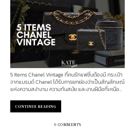
สายรุ่นนี้ถูกผลิตและออกสู่ตลาดครั้งแรกในช่วงปีนั้น
นับแต่นั้นมา Kelly Pocket Strap ก็ได้กลายเป็นหนึ่งใน
แอคเซสซอรีที่ได้รับความสนใจอย่างมากจากสาวก
Hermès วัสดุและการออกแบบ สายรุ่นนี้ผลิตจากหนัง
ลูกวัวแท้สองชนิดคือ Swift และ Epsom ซึ่งเป็น
เอกลักษณ์สำคัญของดีไซน์สาย สายรุ่นนี้ผลิตจากหนัง
ลูกวัวแท้สองชนิดคือ Swift และ Epsom ซึ่งเป็น
เอกลักษณ์สำคัญของดีไซน์ สาย​หนัง Swift เป็นหนัง
ลูกวัวเนื้อนุ่ม ผิวเกือบเรียบ มีความเงาละเอียดอ่อน ให้
สัมผัสที่นุ่มมือและยืดหยุ่น (หนัง Swift เปิดตัวครั้งแรก
5 Items Chanel Vintage ที่คนรักแฟชั่นต้องมี กระเป๋า
ปี 2004) ส่วนหนัง Epsom เป็นหนังลูกวัวที่ผ่านการ
จากแบรนด์ Chanel ได้รับการยกย่องว่าเป็นสัญลักษณ์
ปั๊มลายเกรนละเอียด ทำให้ผิวหนังมีความแข็งอยู่ตัวและ
แห่งความสง่างาม ความทันสมัย ​​และงานฝีมือที่เหนือ
ทนทานต่อรอยขีดข่วนได้ดี วัสดุทั้งสองถูกนำมา
กาลเวลามาอย่างยาวนาน แม้ว่าการเปิดตัวสินค้ารุ่น
ประกอบกันอย่างลงตัว...
ใหม่ๆ จะยังคงดึงดูดความสนใจของผู้ที่รักแฟชั่นทั่วโลก
CONTINUE READING
CONTINUE READING
แต่กระเป๋า Chanel แบบวินเทจก็ยังคงมีเสน่ห์ดึงดูดใจ
นักสะสมเป็นพิเศษ ชิ้นงานหายากและเป็นเอกลักษณ์
เหล่านี้ไม่เพียงแต่ช่วยให้มองเห็นประวัติศาสตร์อัน
0 COMMENTS
ยาวนานของแบรนด์เท่านั้น แต่ยังเป็นโอกาสในการ