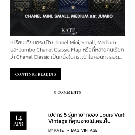
แรงบันดาลใจในการออกแบบจากทั้งมรดกงานดีไซน์
ทำให้นาฬิกาแต่ละเรือน มีเอกลักษณ์เฉพาะตัว เปรียบ
ของ Chanel และความต้องการใช้งานที่ทันสมัย ตัวเลข
เสมือนได้ครอบครองประวัติศาสตร์ทางอวกาศนี้เพียง
“25” สื่อถึงปีเปิดตัว 2025 ต่อจากรุ่นก่อนหน้าอย่าง
คนเดียว มีช่องแสดงดิถีของดวงจันทร์ที่ตำแหน่ง...
Chanel 19 และ Chanel 22 ที่ตั้งชื่อตามปีเปิดตัวของ
แต่ละรุ่น​ รูปทรงของกระเป๋า Chanel 25 ถูกออกแบบให้
เป็นทรง Hobo แบบโมเดิร์น มีทรงคล้ายสี่เหลี่ยม
เปรียบเทียบกระเป๋า Chanel Mini, Small, Medium
คางหมูที่ดูผ่อนคลาย (slouchy) ได้รับอิทธิพลจาก
และ Jumbo Chanel Classic Flap หรือที่หลายคนเรียก
กระเป๋ารุ่น Chanel 22 แต่เพิ่มความเป็นโครงทรง
ว่า Chanel Classic เป็นหนึ่งในกระเป๋าไอคอนิกตลอด
ชัดเจนขึ้น ผสมผสานความคลาสสิกและความร่วมสมัย
กาลของวงการแฟชั่น ที่ยังคงครองใจสายแฟทุกยุคทุก
เข้าไว้ด้วยกันอย่างลงตัว รายละเอียดการออกแบบยังคง
สมัย จุดเด่นของกระเป๋ารุ่นนี้คือดีไซน์เหนือกาลเวลา
เอกลักษณ์ของแบรนด์ เช่น ลวดลายหนังควิลต์
CONTINUE READING
CONTINUE READING
หรูหรา สง่างาม และสามารถใช้ได้ทั้งกลางวันและกลาง
(quilted leather), อักษรโลโก้ไขว้ CC...
คืน โดย Chanel ได้ออกแบบกระเป๋าใบนี้มาในหลาย
ขนาดเพื่อตอบโจทย์ทุกไลฟ์สไตล์ แต่เมื่อพูดถึง Mini,
0 COMMENTS
Small, Medium และ Jumbo ก็อาจทำให้หลายคนลังเล
ว่า "ขนาดไหนที่เหมาะกับเรา?" บทความนี้จะพาคุณไป
เปิดกรุ 5 รุ่นหายากของ Louis Vuitton
เปรียบเทียบแต่ละไซซ์อย่างละเอียด ทั้งด้านการใช้งาน
14
Vintage ที่คุณอาจไม่เคยเห็น
ขนาดจริง ความจุ ราคาประมาณการ และไลฟ์สไตล์ที่
APR
เหมาะสม เพื่อให้คุณเลือกได้อย่างมั่นใจที่สุด เปรียบ
BY
KATE
BAG
,
VINTAGE