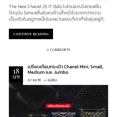
นาฬิกาที่โด่งดังที่สุดของ OMEGA และได้เป็นส่วนหนึ่ง
The New Chanel 25 IT BAG ใบใหม่แห่งโลกแฟชั่น
ของภารกิจในการเดินทางไปยังดวงจันทร์ทั้ง 6 ภารกิจ
ปัจจุบัน โลกแฟชั่นยังคงก้าวล้ำหน้าไปมากกว่าความ
นาฬิกา Moonphase ขนาด 43 มิลลิเมตร พร้อมดวง
เป็นจริงในฤดูกาลนี้เช่นเคย ในขณะที่เรากำลังยุ่งอยู่กับ
จันทร์สองดวงที่รังสรรค์จากอุกกาบาตดวงจันทร์ของ
การรวบรวมรายการสิ่งของที่อยากได้ในฤดูใบไม้ผลิและ
แท้นี้เป็นที่ระลึกอันน่าประทับใจให้แก่ตำนานอันโดดเด่น
ฤดูร้อน ตอนนี้มีกระเป๋ามากมายให้เลือกสรรเพื่อตอบ
มาพร้อมกับหน้าปัด 2 แบบ คือ หน้าปัดทำจากแผ่น
CONTINUE READING
CONTINUE READING
สนองความต้องการในปัจจุบันของเรา กระเป๋ารุ่นใหม่
อุกกาบาตชุบกัลวานิกสีเทา มาพร้อมเข็มชั่วโมงและนาที
ล่าสุดจาก Chanel โดดเด่นด้วยการผสมผสานระหว่าง
เคลือบสีน้ำเงินรวมถึงหลักชั่วโมงทำจากไวท์โกลด์ 18K
กลิ่นอาย CC แบบคลาสสิกและฟังก์ชันการใช้งานได้
0 COMMENTS
เข็มนาฬิกาบนสองหน้าปัดย่อยถูกเคลือบด้วยสีน้ำเงิน
อย่างลงตัว Chanel 25 ในช่วงไม่กี่ปีที่ผ่านมา ชื่อกระเป๋า
ถูกผลิตจากไวท์โกลด์ 18K เช่นกัน และหน้าปัดที่ทำจาก
ใหม่ของ Chanel มักจะตรงกับปีที่กระเป๋ารุ่นนี้ออกวาง
แผ่นอุกกาบาตเคลือบ PVD สีดำนั้นมาพร้อมเข็มชั่วโมง
เปรียบเทียบกระเป๋า Chanel Mini, Small,
จำหน่าย ซึ่งได้แก่ 19, 22 และตอนนี้คือ 25 กระเป๋า
18
Medium และ Jumbo
และเข็มนาทีรวมถึงหลักชั่วโมงที่ผลิตจากไวท์โกลด์ 18K
Chanel 25 ปรากฏตัวครั้งแรกในโชว์ Chanel Spring-
APR
เข็มนาฬิกาบนสองหน้าปัดย่อยเคลือบสีดำก็ผลิตจาก
BY
KATE
GURU
Summer 2025 Ready-to-Wear show 2025 ซึ่ง
ไวท์โกลด์ 18K ด้วยเช่นกัน อุกกาบาตในสองรูปแบบถูก
สอดคล้องกับธีมของคอลเล็กชั่นที่เน้นย้ำถึงการ
นำมาผสานเข้ากับส่วนแสดงข้างขึ้นข้างแรมแบบสองซีก
เคลื่อนไหวและอิสรภาพ SF Brandname จะพาไป
โลกรุ่นแรกของ OMEGA การออกแบบของหน้าปัดแผ่น
ทำความรู้จักกับว่าที่ It Bag ใบใหม่นี้ไปพร้อมกัน ที่มา
อุกกาบาต อุกกาบาตชนิดเหล็ก ทำให้หน้าปัดของนาฬิกา
และแรงบันดาลใจในการออกแบบ กระเป๋า Chanel 25
แต่ละเรือนดูมีเอกลักษณ์ และเผยให้เห็นลายคล้าย
เป็นกระเป๋ารุ่นใหม่ล่าสุดที่เปิดตัวในปี 2025 โดยได้รับ
ริบบิ้นที่โดดเด่น โดยแต่ละลวดลายไม่สามารถทำซ้ำได้