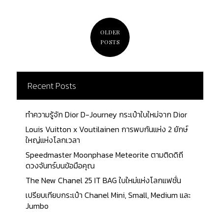
มูลค่าและเป็นที่ต้องการในตลาดมือสอง? มาค้นหาคำ
ตอบไปพร้อมกัน The Reason to Fall in Love with
Vintage LV Bag Credit photo : luxeitfwd.com.au
OLDER
Louis Vuitton เป็นหนึ่งในแบรนด์เก่าแก่ที่สุดในวงการ
POSTS
แฟชั่นระดับหรู แต่จนถึงปัจจุบันก็ยังคงครองตำแหน่ง
หนึ่งใน “สามแบรนด์ใหญ่” ร่วมกับ Chanel และ
Hermès แบรนด์แฟชั่นชั้นนำ นับตั้งแต่ก่อตั้งในปี 1854
Recent Posts
Louis Vuitton ก็ได้ก้าวข้ามขีดจำกัดในการผลิตกระเป๋า
เดินทางคุณภาพสูง ทนทานอย่างเหลือเชื่อ และมีสไตล์
อย่างไรก็ตาม คุณสมบัติเหล่านี้ที่ทำให้ผู้ผลิตกระเป๋า
ทำความรู้จัก Dior D-Journey กระเป๋าใบใหม่จาก Dior
เดินทางมีชื่อเสียงยังคงฝังรากลึกอยู่ในผลิตภัณฑ์ยอด
Louis Vuitton x Voutilainen การพบกันแห่ง 2 ยักษ์
นิยมและเป็นที่ต้องการมากที่สุดของ Louis Vuitton ใน
ใหญ่แห่งโลกเวลา
ปัจจุบัน นั่นก็คือ กระเป๋าถือ ตั้งแต่ปี 1854 Louis
Speedmaster Moonphase Meteorite ตามติดดิถี
Vuitton ได้ออกแบบหีบเดินทางและกระเป๋าถือที่
ดวงจันทร์บนข้อมือคุณ
สวยงามที่สุด ซึ่งถือเป็นสินค้าหลักในโลกของเครื่อง
The New Chanel 25 IT BAG ใบใหม่แห่งโลกแฟชั่น
ประดับสุดหรู แบรนด์แฟชั่นฝรั่งเศสแห่งนี้มี
ประวัติศาสตร์อันยาวนานและงานฝีมืออันเชี่ยวชาญ
เปรียบเทียบกระเป๋า Chanel Mini, Small, Medium และ
ทำให้หลายคนเลือกที่จะซื้อกระเป๋า LV แบบวินเทจแทนที่
Jumbo
จะซื้อกระเป๋าใหม่ 1.Can be more affordable than