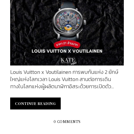
และยืดหยุ่น ซึ่งรับประกันความสง่างามร่วมสมัย โดยมี
Rosamund Pike นักแสดงหญิงชาวอังกฤษมาเป็น
โฆษกให้กับ Dior และเป็นผู้นําเสนอคุณสมบัติต่างๆ
ของกระเป๋ารุ่นใหม่นี้ในรูปแบบที่แตกต่างไปจากการ
โฆษณา โดยกระเป๋ารุ่นนี้เป็นเสมือนเพื่อนคู่ใจที่ผสม
ผสานความสง่างามและเสรีภาพในการเคลื่อนไหวเข้า
ด้วยกัน กระเป๋า D-Journey โดดเด่นด้วยดีไซน์โค้งมน
และช่องกลางขนาดใหญ่ที่ประดับด้วยซิปเพื่อใส่ของใช้
จำเป็นในชีวิตประจำวัน เสมือนเป็นการยกย่องศิลปะ
แห่งรายละเอียดที่ Monsieur Dior ชื่นชอบ สายสะพาย
Louis Vuitton x Voutilainen การพบกันแห่ง 2 ยักษ์
ไหล่ประดับด้วยตัวอักษร “CD” ซึ่งเป็นเครื่องประดับ
ใหญ่แห่งโลกเวลา Louis Vuitton สานต่อการเดิน
ล้ำค่าที่เปิดและปิดได้ง่าย ถือเป็นสิ่งที่ปรารถนาอย่างไม่
ทางในโลกแห่งผู้ผลิตนาฬิกาอิสระด้วยการเปิดตัว
ซ้ำใคร กระเป๋ารุ่นนี้เป็นเสมือนเพื่อนคู่ใจที่ผสมผสาน
นาฬิกา LVKV-02 GMR 6 ภายใต้ความร่วมมือกับเวิร์
ความสง่างามและเสรีภาพในการเคลื่อนไหวเข้าด้วยกัน
กช็อปของ Voutilainen การผสมผสานระหว่างความ
นอกจากนี้ยังมี Sonam Kapoor ดาราชาวอินเดีย ที่สวม
CONTINUE READING
CONTINUE READING
ชำนาญอันโดดเด่นในการผลิตนาฬิกาภายใต้ความร่วม
บทบาทเป็นหัวหน้าบรรณาธิการที่อยู่ภายใต้ความกดดัน
มือในครั้งนี้ถือเป็นช่วงเวลาพิเศษในประวัติศาสตร์ของ
พร้อมกับ Zheng Qinwen แชมป์เทนนิสโอลิมปิกที่คน
ทั้งสองแบรนด์ โดยเป็นการผสมผสานระหว่างความ
ใหม่ล่าสุด, Camille Cottin และ Deva Cassel ที่กำลัง
0 COMMENTS
ชำนาญด้านการผลิตนาฬิกาอันยอดเยี่ยม นาฬิกา
ฝึกซ้อมหรือทําสมาธิอย่างจดจ่อ และ Anyier...