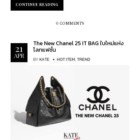
เนื่อง และในปี 2025 นี้ Omega ได้เปิดตัวผลงานใหม่
ร่วมมือกันระหว่าง Louis Vuitton และผู้ผลิตนาฬิกา
CONTINUE READING
CONTINUE READING
ล่าสุดที่เรียกเสียงฮือฮาในวงการอีกครั้ง กับรุ่น
อิสระที่มีชื่อเสียงที่สุดบางราย...
Speedmaster Moonphase Meteorite ซึ่งมาพร้อม
ดีไซน์สุดพิเศษที่ผสานความล้ำค่าและเรื่องราวจากนอก
0 COMMENTS
โลกไว้ในเรือนเดียว เรือนเวลารุ่นใหม่นี้ไม่เพียงแต่
งดงามในแง่ดีไซน์ แต่ยังอัดแน่นด้วยนวัตกรรมกลไก
The New Chanel 25 IT BAG ใบใหม่แห่ง
ระดับสูง สมกับเป็นทายาทแห่งจักรวาลของ
21
โลกแฟชั่น
Speedmaster ที่ทุกคนรอคอย หากคุณคือผู้หลงใหลใน
APR
BY
KATE
HOT ITEM
,
TREND
เรื่องราวของดวงจันทร์และศิลปะของเวลา นี่คือเรือน
เวลาที่ควรจับตามองเป็นพิเศษในปีนี้ และ KATEXOXO
จะพาคุณไปทำความรู้จักนาฬิกาแห่งประวัติศาสตร์เรือน
นี้ให้มากขึ้น Speedmaster Moonphase : อุกกาบาต
ในสองรูปแบบ นับตั้งแต่การลงจอดบนดวงจันทร์ในปี
ค.ศ. 1969 OMEGA Speedmaster ยังคงรักษาสาย
สัมพันธ์อันเป็นนิรันดร์กับท้องฟ้าในยามค่ำคืน ใน
ปัจจุบัน ตำนานนี้ได้ก้าวไปอีกขั้นด้วย Speedmaster
Moonphase Meteorite ซึ่งนำเสนอในรุ่นสแตนเลสสตี
ลพิเศษขนาด 43 มม. ถึงสองรุ่นที่สามารถแสดงข้างขึ้น
ข้างแรมจากซีกโลกทั้งสอง Speedmaster หนึ่งใน