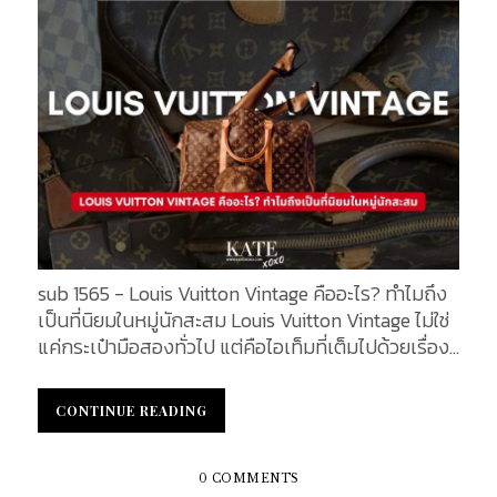
ยืดหยุ่นและทนทาน เหมาะอย่างยิ่งสำหรับการใช้งานใน
ชีวิตประจำวัน พร้อมทั้งให้ลุคที่เรียบหรู ดูคลาสสิกเหนือ
กาลเวลา Color : สีแดง Rosso Ancora Red ซึ่งเป็น
เฉดแดงอันเป็นเอกลักษณ์ของแบรนด์ ให้ความรู้สึก
โดดเด่น ทรงพลัง และเต็มไปด้วยเสน่ห์ สะท้อนถึงความ
มั่นใจของผู้ถือ สีดำ (Black Leather) คลาสสิกเหนือ
กาลเวลา ให้ภาพลักษณ์ที่เรียบโก้ สุขุม และสามารถจับคู่
กับเสื้อผ้าได้หลากหลายสไตล์ ทั้งในลุคทางการและ
ลำลองอย่างลงตัว สีน้ำตาล (Brown Leather) ให้ความ
รู้สึกอบอุ่น หรูหรา และสุภาพ เหมาะสำหรับลุคเรียบหรูที่
ใช้งานได้ทุกโอกาส Hardware : ประดับด้วยอะไหล่สีทอง
sub 1565 - Louis Vuitton Vintage คืออะไร? ทำไมถึง
โดดเด่นด้วยรูปทรง Horsebit แบบตัดครึ่ง (maxi...
เป็นที่นิยมในหมู่นักสะสม Louis Vuitton Vintage ไม่ใช่
แค่กระเป๋ามือสองทั่วไป แต่คือไอเท็มที่เต็มไปด้วยเรื่อง
ราวและเสน่ห์แห่งกาลเวลา กระเป๋าวินเทจของ Louis
Vuitton ได้รับความนิยมอย่างมากในหมู่นักสะสมและ
CONTINUE READING
CONTINUE READING
สายแฟชั่นในปัจจุบัน เพราะเป็นสัญลักษณ์ของความ
คลาสสิก งานฝีมือระดับสูง และบางรุ่นยังเป็น Rare
Item ที่หายากขึ้นทุกวัน ทำไมกระเป๋ารุ่นเก่าถึงยังคงมี
0 COMMENTS