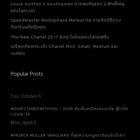
Louis Vuitton x Voutilainen การพบกันแห่ง 2 ยักษ์ใหญ่
แห่งโลกเวลา
Speedmaster Moonphase Meteorite ตามติดดิถีดวง
จันทร์บนข้อมือคุณ
The New Chanel 25 IT BAG ใบใหม่แห่งโลกแฟชั่น
เปรียบเทียบกระเป๋า Chanel Mini, Small, Medium และ
Jumbo
Popular Posts
…
Tue, October 6.
#DIORSTANDSWITHYOU – DIOR สั่งเย็บหน้ากากอนามัย สู้ไวรัส
COVID-19
Mon, April 6.
#FR2NCK MULLER VANGUARD ที่สุดความหรูหราต้อนรับปีเถาะ