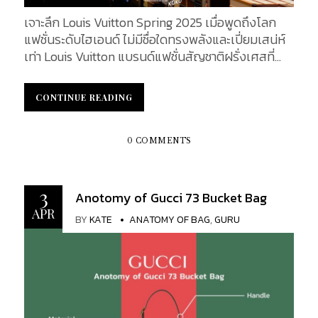
เอกลักษณ์ อันยากที่จะลอกเลียนแบบได้ ต่อไปนี้คือ
เจาะลึก Louis Vuitton Spring 2025 เมื่อพูดถึงโลก
คุณสมบัติเด่นบางประการที่ทำให้กระเป๋า Chanel วิน
แฟชั่นระดับไฮเอนด์ ไม่มีชื่อใดทรงพลังและเปี่ยมเสน่ห์
เทจของแท้ แตกต่างจากกระเป๋าของปลอมอย่างสิ้นเชิง
เท่า Louis Vuitton แบรนด์แฟชั่นสัญชาติฝรั่งเศสที่
1. The Quilted Leather Design : ดีไซน์ลายข้าวหลามตัด
ผสานมรดกแห่งการเดินทางกับวิสัยทัศน์แห่งอนาคต
นวม หนึ่งในคุณสมบัติที่เป็นที่รู้จักมากที่สุดของกระเป๋า
ได้อย่างไร้รอยต่อ สำหรับคอลเล็กชั่น Spring/Summer
Chanel คือดีไซน์หนังลายนวมลายเพชร ซึ่ง Coco
CONTINUE READING
CONTINUE READING
2025 นี้ Louis Vuitton ได้เผยโฉมงานออกแบบที่
Chanel เป็นคนคิดค้นและออกแบบเอง โดยได้รับแรง
สะท้อนตัวตนของแบรนด์อย่างชัดเจนผ่านสองผู้นำ
บันดาลใจมาจากแจ๊กเก็ตที่นักขี่ม้าสวมใส่ การออกแบบ
สร้างสรรค์คนสำคัญ Nicolas Ghesquière ผู้อยู่เบื้อง
0 COMMENTS
อันเป็นเอกลักษณ์นี้ยังคงไม่เปลี่ยนแปลงในสินค้าวิน
หลังเสื้อผ้าสตรีที่เต็มไปด้วยพลังแห่ง “soft power”
เทจหลายๆ ชิ้น ทำให้กระเป๋ามีพื้นผิวและสไตล์ที่เป็น
และ Pharrell Williams กับเสื้อผ้าบุรุษที่ผสานเสียง
เอกลักษณ์ ไม่ว่าจะเป็นหนังลูกแกะที่นุ่มนวลหรือหนัง
ดนตรีเข้ากับโลกแฟชั่นอย่างแยบยล ในบทความนี้ เราจะ
3
Anotomy of Gucci 73 Bucket Bag
คาเวียร์ที่ทนทาน การออกแบบลายนวมถือเป็น
พาคุณเจาะลึกทุกแง่มุมของคอลเล็กชั่นฤดูใบไม้ผลิ
APR
คุณสมบัติที่ต้องมีในกระเป๋า Chanel วินเทจแท้เท่านั้น
BY
KATE
ANATOMY OF BAG
,
GURU
2025 ทั้งฝั่งผู้หญิงและผู้ชาย ตั้งแต่แรงบันดาลใจใน
2. 24K Gold-Plated Hardware :...
การออกแบบ รายละเอียดบนรันเวย์ ไปจนถึงไอเท็มเด็ด
ที่คาดว่าจะเป็นไวรัล พร้อมราคาและข้อมูลการวาง
จำหน่ายจริงในประเทศไทย เตรียมพบกับโลกแฟชั่นที่
ทั้งหรูหรา น่าค้นหา และเปี่ยมไปด้วยสไตล์ที่สะกดทุก
สายตา คอลเล็กชั่นผู้หญิง Spring/Summer 2025 –