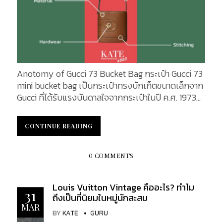
Nicolas Ghesquière ลุคจากรันเวย์ Louis Vuitton ผู้
หญิง Spring/Summer 2025 เผยเอกลักษณ์แขนเสื้อ
ทรงพองแบบยุควิกตอเรียน ผสานกับสไตล์ทันสมัย
คอลเล็กชั่นเสื้อผ้าผู้หญิงฤดูใบไม้ผลิ/ฤดูร้อน ปี 2025
โดย Nicolas Ghesquière เปิดตัววันที่ 1 ตุลาคม 2024
ณ ลาน Cour Carrée พิพิธภัณฑ์ Louvre กรุงปารีส
Anotomy of Gucci 73 Bucket Bag กระเป๋า Gucci 73
ท่ามกลางบรรยากาศปารีเซียงสุดคลาสสิก​ ก่อนโชว์จะ
mini bucket bag เป็นกระเป๋าทรงบักเก็ตขนาดเล็กจาก
เริ่ม Louis Vuitton ได้เน้นย้ำความสำคัญของสถานที่
Gucci ที่ได้รับแรงบันดาลใจจากกระเป๋าในปี ค.ศ. 1973
จัดแสดงว่าเป็นหัวใจทางประวัติศาสตร์ของแฟชั่น
เปิดตัวในคอลเล็กชั่น Spring Summer 2025 กระเป๋าใบ
ฝรั่งเศส ซึ่งสอดคล้องกับธีมของคอลเล็กชั่นนี้ที่พูดถึง
นี้โดดเด่นด้วยฮาร์ดแวร์ Horsebit ขนาดใหญ่ครึ่ง
“Soft Power” หรือพลังอ่อนโยนของผู้หญิงยุคใหม่ ที่ใช้
CONTINUE READING
CONTINUE READING
วงกลมที่เป็นเอกลักษณ์ สามารถสะพายข้าง สะพายไหล่
เสน่ห์และแฟชั่นเป็นดั่งเกราะป้องกันและอำนาจในการ
หรือถือเป็นกระเป๋าถือได้ มาทำความรู้จักกับกระเป๋า
กำหนดสังคม​ Ghesquière ได้แรงบันดาลใจจากสไตล์
Bucket ตัวใหม่ ให้ลึกซึ้งได้จากบทความนี้ Front
0 COMMENTS
ยุค ศตวรรษที่ 19 (ช่วงปี 1890s) ผสมผสานกลิ่นอาย...
Design : ด้านหน้าของกระเป๋า​ Leather : กระเป๋ารุ่นนี้
รังสรรค์ขึ้นจากหนังลูกวัวชนิด Smooth Calfskin ซึ่ง
Louis Vuitton Vintage คืออะไร? ทำไม
เป็นหนังคุณภาพสูงที่ผ่านกระบวนการฟอกอย่าง
31
ถึงเป็นที่นิยมในหมู่นักสะสม
ประณีตจนได้พื้นผิวที่เรียบเนียน สัมผัสนุ่มมือ มอบ
MAR
BY
KATE
GURU
ความรู้สึกหรูหราและมีระดับ หนังชนิดนี้ยังมีความ