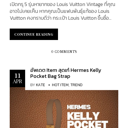
เทียบ Chanel Classic Flap ไซส์ Mini, Small, Medium
เปิดกรุ 5 รุ่นหายากของ Louis Vuitton Vintage ที่คุณ
และ Jumbo Chanel Classic Flap ถือเป็นไอเท็มระดับ
อาจไม่เคยเห็น หากคุณเป็นแฟนพันธุ์แท้ของ Louis
ตำนานที่มีความคลาสสิกเหนือกาลเวลา ด้วยดีไซน์ฝาปิด
Vuitton คงทราบดีว่า กระเป๋า Louis Vuitton ขึ้นชื่อ
(flap) ติดตัวล็อก CC อันเป็นเอกลักษณ์และสายโซ่สลับ
เรื่องความแข็งแรงทนทานรวมถึงสไตล์การออกแบบที่
หนังสุดหรู กระเป๋ารุ่นนี้มีหลากหลายขนาดเพื่อตอบ
อมตะ การร่วมมือกับศิลปินและเหล่าคนดัง เพื่อ
โจทย์ความต้องการและไลฟ์สไตล์ที่แตกต่างกันของผู้ใช้
CONTINUE READING
CONTINUE READING
สร้างสรรค์สินค้าลิมิเต็ด ที่สร้างเสียงตอบรับเป็นกระ
ในบทความนี้ เราจะมารีวิวเปรียบเทียบขนาด Mini,
แสบนโลกแฟชั่นมาหลายปี ซึ่งไม่เพียงแต่สะท้อนความ
Small, Medium และ Jumbo อย่างละเอียด โดยเน้นใน
คลาสสิกของแบรนด์ดังที่มีชื่อเสียงมายาวนาน แต่ยัง
0 COMMENTS
เรื่องขนาดและความจุ การใช้งานในชีวิตประจำวัน ความ
เต็มไปด้วยเรื่องราวและเสน่ห์ที่หายากจนกลายเป็นของ
เหมาะสมกับรูปร่าง ตลอดจนข้อมูลราคาล่าสุดปี 2025
สะสมที่แฟชั่นนิสต้าทั่วโลกต่างตามหา ในบทความนี้ เรา
อัพเดต Item สุดเก๋ Hermes Kelly
ทั้งมือหนึ่งและมือสอง รวมถึงมูลค่าการลงทุนของแต่ละ
จะพาคุณไปเปิดกรุ 5 รุ่น Louis Vuitton Vintage ที่คุณ
11
Pocket Bag Strap
ขนาด เพื่อช่วยให้คุณตัดสินใจเลือกไซส์ที่เหมาะกับตัว
อาจจะไม่เคยเห็นมาก่อนและเป็นของหายากที่หลายคน
APR
เองได้ง่ายขึ้น ขนาด Mini ขนาดและความจุ : กระเป๋าไซส์
BY
KATE
HOT ITEM
,
TREND
ต้องการ รวมถึงทำไมกระเป๋ารุ่นเหล่านี้ถึงเป็นที่นิยมและ
Mini เป็นขนาดเล็กสุดของตระกูล Classic Flap โดยมี
มีมูลค่าทางแฟชั่นที่สูง เรามาดูกันว่ากระเป๋าเหล่านี้มี
สองทรงคือ Mini Square...
อะไรที่ทำให้มันพิเศษและคู่ควรกับการเป็นส่วนหนึ่งของ
คอลเล็กชันของคุณ Brief History of Louis Vuitton
ก่อนอื่น เรามาทำความรู้จักกับแบรนด์ Louis Vuitton
กันก่อน Louis Vuitton เป็นหนึ่งในแบรนด์หรูที่มีชื่อ
เสียงที่สุดในโลก โดยมีประวัติศาสตร์ที่หยั่งรากลึกใน