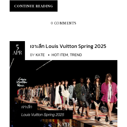
งามและสไตล์เหนือกาลเวลาอีกด้วย เมื่อเวลาผ่านไป
นาน Karl Lagerfeld ได้พิสูจน์ให้เห็นอย่างรวดเร็วว่าเขา
CONTINUE READING
CONTINUE READING
กระเป๋าเหล่านี้ก็ได้รับความนิยมมากขึ้นเรื่อย ๆ จนกลาย
เป็นบุคคลที่โดดเด่นที่ Chanel ต้องการอย่างยิ่ง ด้วย
เป็นไอเท็มที่ต้องมีสำหรับนักสะสมและผู้ชื่นชอบแฟชั่น
เครื่องแบบประจำของเขาซึ่งเป็นชุดสูทสีดำ แว่นกันแดด
ทั่วโลก แล้วอะไรที่ทำให้กระเป๋าถือวินเทจเหล่านี้พิเศษ
0 COMMENTS
สีเข้ม ผมหางม้าสีขาว และถุงมือหนังแบบไม่มีนิ้ว
นัก เหตุผลหลักประการหนึ่งคือฝีมืออันไร้ที่ติ กระเป๋า
Lagerfeld ได้นำจิตวิญญาณที่ทันสมัยและมุมมองใหม่
Chanel ทุกใบ โดยเฉพาะรุ่นแรก ๆ ได้รับการประดิษฐ์
ๆ มาสู่แบรนด์ ในฐานะ "ผู้ถ่ายทอด" ของ Coco ที่
ขึ้นอย่างพิถีพิถันในทุกรายละเอียด โดยใช้วัสดุระดับ
5
เจาะลึก Louis Vuitton Spring 2025
ประกาศตัวเอง เขาอุทิศตนเพื่อรักษาตำนานของเธอให้
พรีเมียม เช่น หนังลูกแกะและฮาร์ดแวร์ชุบทอง กระเป๋า
APR
คงอยู่ต่อไปในแต่ละคอลเล็กชั่นใหม่ Karl Lagerfeld ซึ่ง
BY
KATE
HOT ITEM
,
TREND
วินเทจเหล่านี้ โดยเฉพาะ Chanel Flap Bag มักตัดเย็บ
มักจะอ้างถึงเอกสารการออกแบบของ Coco Chanel
ด้วยมือ ซึ่งแสดงให้เห็นถึงความทุ่มเทของ Chanel ใน
อยู่เสมอ ได้รับแรงบันดาลใจโดยตรงจากผลงานอันเป็น
ด้านคุณภาพที่หาใครเทียบได้ยากในปัจจุบัน
เอกลักษณ์ของเธอ ในฐานะผู้นำด้านรสนิยมและอวตาร
KATEXOXO จะพาไปค้นหาความลึกลับของ Chanel
ของสไตล์ Karl Lagerfeld ปฏิวัติวงการแฟชั่นสำหรับผู้
Vintage เพื่อค้นพบว่าอะไรที่ทำให้มันยังคงมูลค่าและ
หญิงยุคใหม่จนกระทั่งเขาเสียชีวิตอย่างกะทันหันในปี
ความสง่างาม แม้กาลเวลาจะผ่านไปนานเพียงใด
ค.ศ....
Chanel Handbags Vintage: Why They’re More
Popular Than Ever ไม่ใช่กระเป๋าวินเทจทุกใบจะมี
คุณค่า สิ่งที่คุณต้องสังเกตคือ กระเป๋าที่คุณเป็น
เจ้าของนั้น เป็นกระเป๋าวินเทจของแท้หรือไม่ ความงาม
และความคลาสสิกของกระเป๋าชาแนลวินเทจนั้น มี