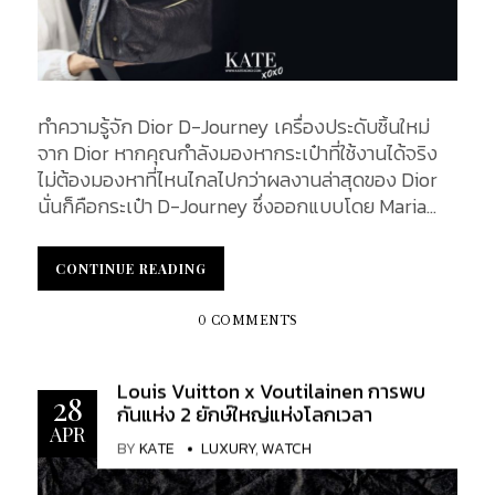
ทำความรู้จัก Dior D-Journey เครื่องประดับชิ้นใหม่
จาก Dior หากคุณกำลังมองหากระเป๋าที่ใช้งานได้จริง
ไม่ต้องมองหาที่ไหนไกลไปกว่าผลงานล่าสุดของ Dior
นั่นก็คือกระเป๋า D-Journey ซึ่งออกแบบโดย Maria
Grazia Chiuri ผู้อำนวยการฝ่ายสร้างสรรค์ และเปิดตัว
ในงาน Dior spring-summer 2025 ready-to-wear
CONTINUE READING
CONTINUE READING
collection กระเป๋าทรงโฮโบใบนี้มีดีไซน์ร่วมสมัยที่
ยืดหยุ่นได้ ซึ่งเข้ากับชุดไหน ๆ ก็ได้อย่างลงตัว
0 COMMENTS
KATEXOXO จะพาคุณไปทำความรู้จักกับดาวดวงใหม่
ดวงนี้ให้มากขึ้น The D-Journey Bag กระเป๋า D-
Louis Vuitton x Voutilainen การพบ
Journey ซึ่งเป็นเครื่องประดับชิ้นใหม่ล่าุดจาก Dior ที่
28
กันแห่ง 2 ยักษ์ใหญ่แห่งโลกเวลา
รังสรรค์โดย Maria Grazia Chiuri ได้เปิดตัวในงาน
APR
แสดง Dior spring-summer 2025 ready-to-wear
BY
KATE
LUXURY
,
WATCH
collection ของ Dior โดดเด่นด้วยเส้นสายที่พลิ้วไหว