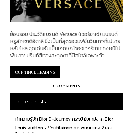
ย้อนรอย ประวัติ​แบรนด์​ Versace (เวอร์ซาเช่) แบรนด์
หรูสัญชาติอิตาลี ซึ่งเป็นที่สุดของแฟชั่นวินเทจที่ไม่เคย
หลับไหล จุดเด่นอันเป็นเอกษณ์ของเวอร์ซาเช่คงหนีไม่
พ้น ลายปริ้นท์สีทองสะดุดตาที่มีสไตล์เฉพาะตัว
Versace มี DNA แบรนด์ ที่ชัดเจน ซึ่งเมื่อเห็นแล้ว ทำให้
ใครหลายๆ คนต่างจินตนาการได้ถึงความฟู่ฟ่า หรูหรา
CONTINUE READING
CONTINUE READING
ราคาแพง จนได้รับฉายา "ราชวงศ์แห่งวงการแฟชั่น"...
0 COMMENTS
Recent Posts
ทำความรู้จัก Dior D-Journey กระเป๋าใบใหม่จาก Dior
Louis Vuitton x Voutilainen การพบกันแห่ง 2 ยักษ์