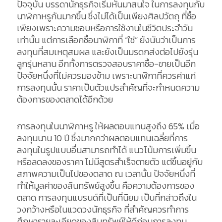
ปัจจุบัน บรรดานักธุรกิจเริ่มหันมาสนใจ ในการลงทุนกับ
นาฬิกาหรูกันมากขึ้น ซึ่งไม่ได้เป็นเพียงศิลปวัตถุ ที่ซื้อ
เพียงเพราะความชอบหรือการใช้งานในชีวิตประจำวัน
เท่านั้น แต่การเลือกซื้อนาฬิกาที่ “ใช่” ยังนับว่าเป็นการ
ลงทุนที่สมเหตุสมผล และยังเป็นมรดกส่งต่อไปยังรุ่น
ลูกรุ่นหลาน อีกทั้งการตรวจสอบราคาซื้อ-ขายเป็นอีก
ปัจจัยหนึ่งที่ไม่ควรมองข้าม เพราะนาฬิกาที่ควรค่าแก่
การลงทุนนั้น ราคาเป็นตัวแปรสำคัญที่จะกำหนดความ
ต้องการของตลาดได้อีกด้วย
การลงทุนในนาฬิกาหรู ให้ผลตอบแทนสูงถึง 65% เมื่อ
ลงทุนนาน 10 ปี ซึ่งมากกว่าผลตอบแทนเฉลี่ยที่การ
ลงทุนในรูปแบบอื่นสามารถทำได้ แนวโน้มการเพิ่มขึ้น
หรือลดลงของราคา ไม่มีสูตรสำเร็จตายตัว แต่ขึ้นอยู่กับ
สภาพความเป็นไปของตลาด ณ เวลานั้น ปัจจัยหนึ่งที่
ทำให้มูลค่าของสินทรัพย์สูงขึ้น คือความต้องการของ
ตลาด การลงทุนแบรนด์ที่เป็นที่นิยม เป็นที่กล่าวถึงใน
วงกว้างหรือในแวดวงนักธุรกิจ ที่สำคัญควรทำการ
ศึกษารายละเอียดของสินทรัพย์ให้ดีก่อนการลงทุน