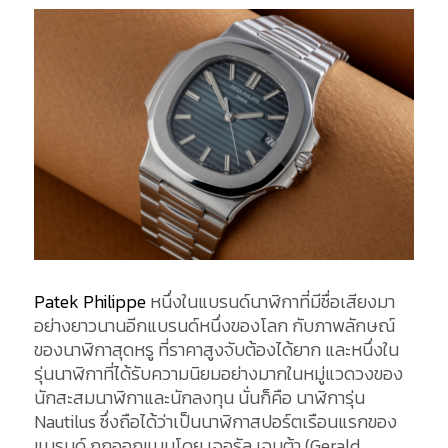
Patek Philippe
หนึ่งในแบรนด์นาฬิกาที่มีชื่อเสียงมา
อย่างยาวนานอีกแบรนด์หนึ่งของโลก กับภาพลักษณ์
ของนาฬิกาสุดหรู ที่ราคาสูงจับต้องได้ยาก และหนึ่งใน
รุ่นนาฬิกาที่ได้รับความนิยมอย่างมากในหมู่แวดวงของ
นักสะสมนาฬิกาและนักลงทุน นั่นก็คือ นาฬิการุ่น
Nautilus ซึ่งถือได้ว่าเป็นนาฬิกาสปอร์ตเรือนแรกของ
แบรนด์ ถูกออกแบบโดย
เจอรัล เจนต้า (
Gerald