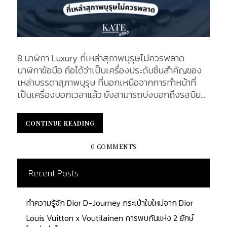
8 นาฬิกา Luxury ที่เหล่าสุภาพบุรุษไม่ควรพลาด
นาฬิกาข้อมือ ถือได้ว่าเป็นเครื่องประดับชิ้นสำคัญของ
เหล่าบรรดาสุภาพบุรุษ ที่นอกเหนือจากการทำหน้าที่
เป็นเครื่องบอกเวลาแล้ว ยังสามารถบ่งบอกถึงรสนิยม
ความน่าเชื่อถือของผู้สวมใส่ เปรียบเสมือนของเล่นของ
สะสมและเป็นทรัพย์สินเพื่อการลงทุนในอนาคต
CONTINUE READING
CONTINUE READING
KATEXOXO ได้ทำการรวบรวมนาฬิกา 8 รุ่น ซึ่งได้รับ
การยอมรับจากสุภาพบุรุษทั่วโลกว่า เป็นที่ใฝ่ฝันอยาก
0 COMMENTS
ครอบครองเป็นเจ้าของสักครั้งหนึ่งในชีวิต Rolex
Daytona Rolex Daytona สุดยอดนาฬิกาอมตะ เปิดตัว
Recent Posts
ครั้งแรกเมื่อปี ค.ศ. 1963 ตัวแทนสำหรับผู้หลงไหลใน
การขับขี่และความเร็ว ถูกดีไซน์ออกมาเพื่อตอบสนอง
ทำความรู้จัก Dior D-Journey กระเป๋าใบใหม่จาก Dior
ความต้องการของนักแข่งรถมืออาชีพ เพื่อช่วยให้นัก
แข่งรถสามารถคำนวนเวลาที่ใช้ไปและอ่านความเร็วเฉลี่ย
Louis Vuitton x Voutilainen การพบกันแห่ง 2 ยักษ์