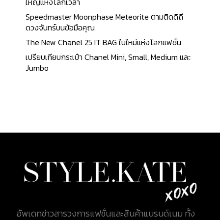
บนขอบหน้าปัดขนาด 40 มิลลิเมตร ที่มีคุณสมบัติเป็น
ใหญ่แห่งโลกเวลา
มาตรวัดความเร็ว รวมถึงส่วนแสดงเวลา 3 ช่อง และปุ่ม
Speedmaster Moonphase Meteorite ตามติดดิถี
กดด้านข้าง ช่วยให้นักแข่งรถสามารถจับเวลาที่ใช้ไป โดย
ดวงจันทร์บนข้อมือคุณ
แสดงรูปแบบเป็นชั่วโมง นาที และวินาทีบนหน้าปัด ชื่อ
The New Chanel 25 IT BAG ใบใหม่แห่งโลกแฟชั่น
รุ่น Daytona เป็นการยกย่องความสำคัญให้แก่เมือง
เปรียบเทียบกระเป๋า Chanel Mini, Small, Medium และ
Daytona ในรัฐฟลอริดา ซึ่งเป็นสถานที่ที่การแข่งรถ
Jumbo
และความหลงใหลในความเร็วได้รับการพัฒนาขึ้นในช่วง
ต้นศตวรรษที่ 20 ขับเคลื่อนด้วยกลไก calibre 4130
กลไกการไขลานอัตโนมัติ สามารถสำรองพลังงานได้ 72
ชั่วโมง กว่า 60 ปี ที่นาฬิกา Rolex Daytona ยังคงยืน
หยัดในการครองสถานะการเป็นสุดยอดโครโนกราฟ
ของนาฬิกาสปอร์ต เป็นการรวบรวมประวัติศาสตร์และ
ความสัมพันธ์พิเศษที่เกิดขึ้นระหว่าง Rolex และการ
แข่งรถ จึงไม่แปลกใจว่าทำไมนักแสดงและนักขับรถแข่ง
ในตำนานอย่าง Paul Newman จึงเป็นแฟนตัวยงของ
นาฬิกาและ Daytona ยังคงเป็นที่หมายปองของสุภาพ
บุรุษทั่วโลก มาจนถึงปัจจุบัน Audemars Piguet
Royal Oak Audemars Piguet (โอเดอะมาร์ส ปิเกต์)
อัพเดทข่าวสารวงการแฟชั่นและสินค้าแบรนด์เนม ทั้ง
หรือที่รู้จักโดยทั่วไปกับตัวย่อภาษาอังกฤษ 2 ตัว AP อีก