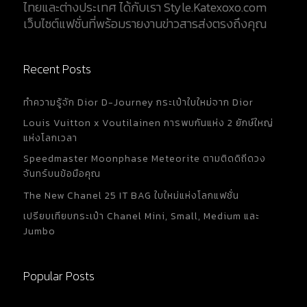
ไทยและต่างประเทศ ได้กับเรา Style.Katexoxo.com
หนึ่งแบรนด์นาฬิกาเก่าแก่ระดับ Holy Trinity ซึ่งก่อตั้ง
เว็บไซต์แฟชั่นที่พร้อมรายงานข่าวสารส่งตรงถึงคุณ
มาตั้งแต่ปี ค.ศ....
Recent Posts
ทำความรู้จัก Dior D-Journey กระเป๋าใบใหม่จาก Dior
Louis Vuitton x Voutilainen การพบกันแห่ง 2 ยักษ์ใหญ่
แห่งโลกเวลา
Speedmaster Moonphase Meteorite ตามติดดิถีดวง
จันทร์บนข้อมือคุณ
The New Chanel 25 IT BAG ใบใหม่แห่งโลกแฟชั่น
เปรียบเทียบกระเป๋า Chanel Mini, Small, Medium และ
Jumbo
Popular Posts