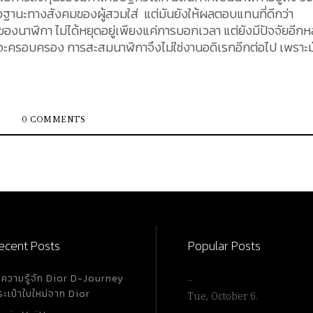
ึงฐานะทางสังคมของผู้สวมใส่ แต่มันยังให้ผลตอบแทนที่ดีกว่า
องนาฬิกา ไม่ได้หยุดอยู่เพียงแค่การบอกเวลา แต่ยังมีปัจจัยอีก
ี่จะครอบครอง การสะสมนาฬิกาจึงไม่ใช่งานอดิเรกอีกต่อไป เพราะม
ำไรที่รวดเร็ว
ไรหรือเป็นตัวการันตีราคาในท้องตลาดให้แก่นักลงทุนได้ เนื่องจา
็นสภาพโดยรวมของตัวนาฬิกา ความต้องการของตลาดในช่วงเวลานั้
 ในบทความนี้ จะนำเสนอ 5 อันดับนาฬิกาน่าลงทุน ที่ไม่ว่าเวลาจะผ่
0 COMMENTS
มนาฬิกาอยู่เสมอ 1. Rolex GMT-Master II "Pepsi"
กอย่าง Rolex นับตั้งแต่เปิดตัวครั้งแรกเมื่อปี ค.ศ. 1955 ขอบหน้
ากฏอยู่บนหน้าปัดนาฬิการุ่น GMT-Master ยังคงความงดงามมาจน
ยให้ผู้สวมใส่สามารถเห็นได้ชัดในที่มืด แสดงถึงช่วงกลางวันและกลางคื
อหนึ่ง จึงเป็นที่มาของชื่อเรียกอย่างไม่เป็นทางการนี้ ในงาน
ม่ ภายใต้รหัสรุ่น 116719 BLRO ซึ่งมีรายละเอียดปลีกย่อยเพิ่มเติ
ecent Posts
Popular Posts
มือสองของ GMT-Master II "Pepsi" ref. 16710 รุ่นดั้งเดิม ย้อนหล
016 $10,853
ำความรู้จัก Dior D-Journey
…
ระเป๋าใบใหม่จาก Dior
Tue, October 6.