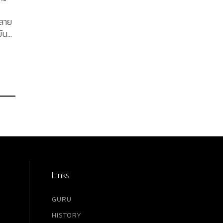
หลาย
ัน
ก
น
านไป
าปัด
ถึง
น
มจาก
Links
ังไป
GURU
HISTORY