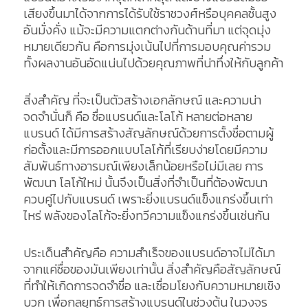
เสียงขึ้นมาได้จากการได้รับใช้ราชวงศ์หรือบุคคลชั้นสูง
อันมั่งคั่ง แม้จะมีความแตกต่างกันด้านที่มา แต่จุดมุ่ง
หมายเดียวกัน คือการมุ่งเน้นไปที่การมอบคุณค่ารวม
ทั้งผลงานอันอัดแน่นไปด้วยคุณภาพที่น่าทึ่งให้กับลูกค้า
สิ่งสำคัญ ที่จะเป็นตัวสร้างเอกลักษณ์ และความน่า
จดจำนั่นก็ คือ ชื่อแบรนด์และโลโก้ หลายต่อหลาย
แบรนด์ ได้มีการสร้างสัญลักษณ์ด้วยการตั้งชื่อตามผู้
ก่อตั้งและมีการออกแบบโลโก้ที่เรียบง่ายโดยมีความ
สัมพันธ์ทางอารมณ์เพียงเล็กน้อยหรือไม่มีเลย การ
พัฒนา โลโก้ใหม่ นั้นจึงเป็นสิ่งที่จำเป็นที่ต้องพัฒนา
ควบคู่ไปกับแบรนด์ เพราะยิ่งแบรนด์แข็งแกร่งขึ้นเท่า
ไหร่ พลังของโลโก้จะยิ่งทวีความแข็งแกร่งขึ้นเช่นกัน
ประเด็นสำคัญคือ ความสำเร็จของแบรนด์อาจไม่ได้มา
จากแค่ชื่อของมันเพียงเท่านั้น สิ่งสำคัญคือสัญลักษณ์
ที่ทำให้เกิดการจดจำชื่อ และเชื่อมโยงกับความหมายเชิง
บวก เพื่อกลยุทธ์การสร้างแบรนด์ในช่วงต้น ในวงจร