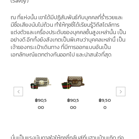
(Savoy)
ณ ที่แห่งนั้น เขาได้มีปฏิสัมพันธ์กับบุคคลที่ร่ำรวยและ
มีชื่อเสียงนับไม่ถ้วน ทำให้กุชชี่ได้เรียนรู้วิถีสไตล์การ
แต่งตัวและเครื่องประดับของบุคคลชั้นสูงเหล่านั้น เป็น
อย่างดี อีกทั้งยังสังเกตเป็นพิเศษว่าบุคคลเหล่านี้ เป็น
เจ้าของกระเป๋าเดินทาง ที่มีการออกแบบอันเป็น
เอกลักษณ์แตกต่างกันออกไป และน่าสนใจที่สุด
฿92,5
฿90,5
฿90,5
฿9,50
฿18,
90
00
00
0
00
นั่นเป็นแรงบันดาลใจให้กุชชี่กลับสู่ถิ่นฐานบ้านเกิด ก่อ