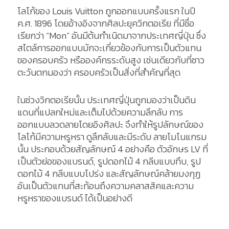
โลโก้ของ Louis Vuitton ถูกออกแบบครั้งแรก ในปี
ค.ศ. 1896 โดยอ้างอิงจากศิลปะยุควิกตอเรีย ที่มีชื่อ
เรียกว่า “Mon” อันมีต้นกำเนิดมาจากประเทศญี่ปุ่น ซึ่ง
สไตล์การออกแบบมักจะเกี่ยวข้องกับการเป็นตัวแทน
ของครอบครัว หรือองค์กรระดับสูง เช่นเดียวกับที่ชาว
ตะวันตกมองว่า ครอบครัวเป็นสิ่งที่สำคัญที่สุด
ในช่วงวิกตอเรียนั้น ประเทศญี่ปุ่นถูกมองว่าเป็นดิน
แดนที่แปลกใหม่และเต็มไปด้วยความลึกลับ การ
ออกแบบลวดลายโดยอิงศิลปะ จึงทำให้รูปลักษณ์ของ
โลโก้มีความหรูหรา ดูลึกลับและมีระดับ ลายโมโนแกรม
นั้น ประกอบด้วยสัญลักษณ์ 4 อย่างคือ ตัวอักษร LV ที่
เป็นตัวย่อของแบรนด์, รูปดอกไม้ 4 กลีบแบบทึบ, รูป
ดอกไม้ 4 กลีบแบบโปร่ง และสัญลักษณ์คล้ายมงกุฏ
อันเป็นตัวแทนที่สะท้อนถึงความคลาสสิคและความ
หรูหราของแบรนด์ ได้เป็นอย่างดี