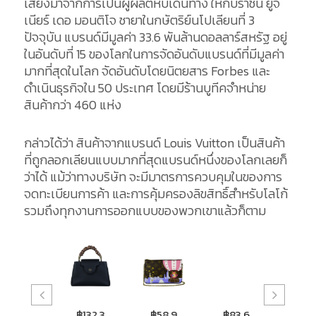
เสียงมาจากการเป็นผู้ผลิตหีบเดินทาง ให้กับราชินี ยูจี
เนียร์ เดอ มอนติโจ ชายาในกษัตริย์นโปเลียนที่ 3
ปัจจุบัน แบรนด์มีมูลค่า 33.6 พันล้านดอลลาร์สหรัฐ อยู่
ในอันดับที่ 15 ของโลกในการจัดอันดับแบรนด์ที่มีมูลค่า
มากที่สุดในโลก จัดอันดับโดยนิตยสาร Forbes และ
ดำเนินธุรกิจใน 50 ประเทศ โดยมีร้านบูทีคจำหน่าย
สินค้ากว่า 460 แห่ง
กล่าวได้ว่า สินค้าจากแบรนด์ Louis Vuitton เป็นสินค้า
ที่ถูกลอกเลียนแบบมากที่สุดแบรนด์หนึ่งของโลกเลยก็
ว่าได้ แม้ว่าทางบริษัท จะมีมาตรการควบคุมในของการ
จดทะเบียนการค้า และการคุ้มครองลิขสิทธิ์สำหรับโลโก้
รวมถึงทุกงานการออกแบบของพวกเขาแล้วก็ตาม
฿47,6
฿132,3
฿58,9
฿83,6
฿116,