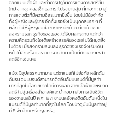
ออกแบบเสื้อผ้า และทำการปฏิวัติการแต่งกายสตรีขึ้น
ใหม่ จากชุดคลอเซ็ทและกระโปรงบานสุ่ม ที่เทอะทะ มาสู่
การแต่งตัวที่มีความอิสระมากยิ่งขึ้น โดยไม่มีข้อจำกัด
ทั้งผู้หญิงและผู้ชาย อีกทั้งเธอยังเป็นบุคคลแรก ๆ ที่
ผลักดันให้ผู้หญิงมาใส่กางเกงอีกด้วย ถึงแม้ว่าช่วง
สงครามโลก ธุรกิจของเธอจะได้รับผลกระทบ แต่ทว่า
ความคิดรวมถึงไอเดียสร้างสรรค์ของเธอไม่ได้หยุดยั้ง
ไปด้วย เมื่อสงครามสงบลง ธุรกิจของเธอจึงเริ่มเดิน
หน้าได้อีกครั้ง และสามารถกลับมาเป็นที่นิยมของเหล่า
สตรีอีกเช่นเคย
แม้จะมีอุปสรรคมากมาย แต่ชาแนลก็ไม่ย่อท้อ ผลักดัน
ดิ้นรน จนแบรนด์สามารถติดอันดับแบรนด์ที่มีมูลค่า
มากที่สุดในโลก ขยายไลน์การผลิต จากเสื้อผ้าและหมวก
สตรี ไปสู่เครื่องสำอางค์และน้ำหอม หลังการเสียชีวิต
ของชาแนลในปี ค.ศ. 1971 ชาแนลยังคงติดอันดับหนึ่งใน
แบรนด์ที่มีมูลค่ามากที่สุดในโลก โดยปัจจุบันมีมูลค่าอยู่
ที่ 8 พันล้านเหรียญสหรัฐ