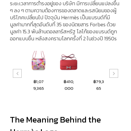
ระยะเวลาการดำรงอยู่ของ บริษัท มีการเปลี่ยนแปลงขึ้น
ๆ ลง ๆ ตามความต้องการของตลาดและรสนิยมของผู้
บริโภคเปลี่ยนไป ปัจจุบัน Hermès เป็นแบรนด์ที่มี
มูลค่ามากที่สุดอันดับที่ 35 ของนิตยสาร Forbes ด้วย
มูลค่า 15.3 พันล้านดอลลาร์สหรัฐ โลโก้ของแบรนด์ถูก
ออกแบบขึ้น หลังสงครามโลกครั้งที่ 2 ในช่วงปี 1950s
฿539,
฿1,07
฿410,
฿79,3
฿104
900
9,365
000
65
233
The Meaning Behind the