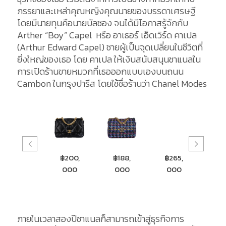
ภรรยาและเหล่าคุณหญิงคุณนายของบรรดาเศรษฐี
โดยมีนายทุนคือนายบัลซอง จนได้มีโอกาสรู้จักกับ
Arther “Boy” Capel หรือ อาเธอร์ เอ็ดเวิร์ด คาเปล
(Arthur Edward Capel) ชายผู้เป็นจุดเปลี่ยนในชีวิตที่
ยิ่งใหญ่ของเธอ โดย คาเปล ให้เงินสนับสนุนชาแนลใน
การเปิดร้านขายหมวกที่เธอออกแบบเองบนถนน
Cambon ในกรุงปารีส โดยใช้ชื่อร้านว่า Chanel Modes
฿126,9
฿200,
฿188,
฿265,
฿223
90
000
000
000
000
ภายในเวลาสองปีชาแนลก็สามารถเข้าสู่ธุรกิจการ