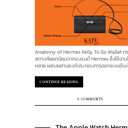
อันดับที่ 5 Dior Dior อีกหนึ่งแฟชั่นหรูสัญชาติฝรั่งเศส
ก่อตั้งขึ้นเมื่อปี ค.ศ. 1946 โดย Christian Dior 
ออกแบบแฟชั่นชาวฝรั่งเศส แบรนด์ที่มีชื่อเสียง
นานาชาตินี้ขึ้นชื่อในด้านความสง่างามและความเ
นอันเหนือกาลเวลา จากแฟชั่นเสื้อผ้าสำเร็จรูป เ
หนัง เครื่องประดับ หรือรองเท้า Dior ได้เปลี่
โลกแฟชั่นไปตลอดกาล ในปี ค.ศ. 2016 ทางแบรนด์มี
ประกาศว่า 2016 มีการประกาศว่า Maria Grazia
Anatomy of Hermes Kelly To Go Wallet กระ
จะเข้ามารับตำแหน่งต่อจาก Hedi Slimande ใน
สตางค์ยอดนิยมจากแบรนด์ Hermes ซึ่งใช้งาน
ผู้กำกับศิลป์ เธอเป็นผู้หญิงคนแรกที่ดำรงตำแ
หลาย ผสมผสานองค์ประกอบการออกแบบอันเ
กล่าว Chiuri พลิกโฉม Maison Dior ด้วยการพ
เอกลักษณ์ของกระเป๋า Hermes Kelly อันโด่งดั
การออกแบบใหม่ เพื่อให้สอดคล้องและเหมาะกับ
การใช้งานจริงของกระเป๋าสตางค์ขนาดกะทัดรัด 
CONTINUE READING
CONTINUE READING
ยุคใหม่ แม้ว่าเธอจะยังคงยึดมั่นในรากฐานของ D
สตางค์ Kelly To Go ผลิตจากวัสดุที่หรูหรา แ
เธอก็ได้ให้คำจำกัดความใหม่ว่าความเป็นผู้หญิง
ถึงความสง่างามและแสดงถึงความมุ่งมั่นของ
หมายถึงอะไร จากข้อมูลของ Kantar Brand Z ระบุว่า
ในด้านงานฝีมือที่เหนือกว่า KATEXOXO จะพาไป
0 COMMENTS
Dior มีมูลค่าทางตลาดในปี 2023 อยู่ที่ 11,442 ล้
กระเป๋าสตางค์ครบเครื่องนี้ไปพร้อมกัน Front Design :
เหรียญสหรัฐ...
ด้านหน้าของกระเป๋า Croix : เป็นตัวโลหะเป็นแผ่น
สี่เหลี่ยมผืนผ้า ที่ถูกติดตั้งลงบนแผ่นหนังอย่
The Apple Watch Herm
แน่น ด้านหลังของสายรัดกระเป๋าจะระบุรหัสที่บ