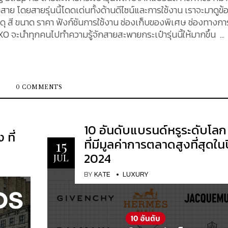
บสาย โดยสายรุ่นนี้โดดเด่นทั้งด้านดีไซน์และการใช้งาน เราจะมาดูข้
ว วัสดุ สี ขนาด ราคา ฟังก์ชันการใช้งาน ช่องเก็บของพิเศษ ช่องทางการ
O จะนำทุกคนไปทำความรู้จักสายสะพายกระเป๋ารุ่นนี้ให้มากขึ้น
สินค้าที่ผลิตในปี 2020 จะมีตราประทับปี
 ซึ่งบ่งชี้ว่าสายรุ่นนี้ถูกผลิตและออกสู่ตลาดครั้งแรกในช่วงปีนั
ป็นหนึ่งในแอคเซสซอรีที่ได้รับความสนใจอย่างมากจากสาวก Hermè
0 COMMENTS
วัวแท้สองชนิดคือ Swift และ Epsom ซึ่งเป็นเอกลักษณ์สำคัญขอ
ิดคือ Swift และ Epsom ซึ่งเป็นเอกลักษณ์สำคัญของดีไซน์ สาย​หน
วามเงาละเอียดอ่อน ให้สัมผัสที่นุ่มมือและยืดหยุ่น (หนัง Swift เปิดต
10 อันดับแบรนด์หรูระดับโลก
 ที่
ที่มีมูลค่าการตลาดสูงที่สุดใน
15
ประกอบกันอย่างลงตัว...
2024
JUL
BY
KATE
LUXURY