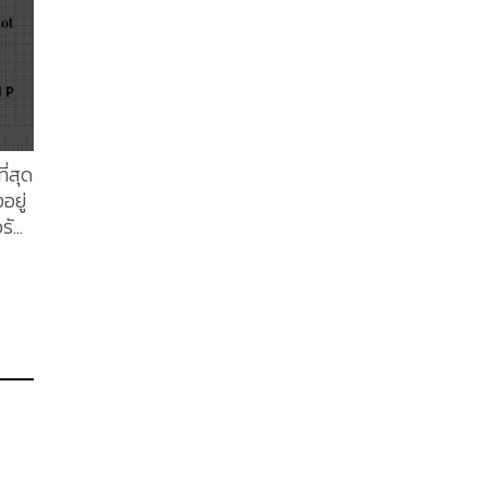
ี่สุด
อยู่
รัส
นรัด
่สุด
่า
ด
ร้าง