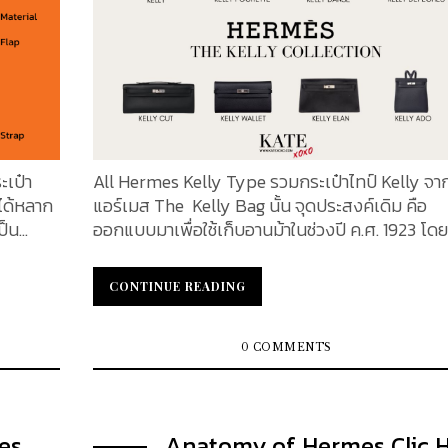
อย่างไม้บีช...
หรูหรา ที่มีอายุเก่าแก่ที่สุดในโลก ที่ยังคงเปิดดำเนิ
นัก
อยู่ในปัจจุบัน ก่อตั้งครั้งแรกเมื่อปี ค.ศ. 1837 โดย
ระดับ
Thierry Hermes เดิมที่แบรนด์ Hermes เป็นเจ้าข
ป็นเฟมินี
ธุรกิจจำหน่ายอุปกรณ์สำหรับการขี่ม้า โดยได้ผลิตอา
ครื่อง
และอุปกรณ์ขี่ม้าอื่น ๆ แก่เหล่าบรรดาขุนนางและชนชั
ยนเกมของ
สูง กระเป๋าใบแรกที่ออกแบบโดย Hermes ได้แรง
บันดาลใจมาจากกระเป๋าสำหรับใส่อานม้า ตามมาด้วย
 Chiuri
ผลิตภัณฑ์ที่ประสบความสำเร็จและโดดเด่นที่สุด ได้แ
เป๋า
All Hermes Kelly Type รวมกระเป๋าไทป์ Kelly จา
ตำแหน่ง
กระเป๋า Kelly และ Birkin ในช่วงหลายปีที่ผ่านมา แบรนด์
ได้หลาก
แอร์เมส The Kelly Bag นั้น จุดประสงค์เดิม คือ
หน่งดัง
ได้ขยายการนำเสนอให้ครอบคลุมผลิตภัณฑ์เครื่องห
ป็น
ออกแบบมาเพื่อใช้เก็บอานม้าในช่วงปี ค.ศ. 1923 โดยท
ลิกโฉม
และผลิตภัณฑ์หรูหราอื่นๆ มากมาย Hermès ขึ้นชื่อใ
งเข้ากับ
เอมีล โมครีซ (Emile-Maurice) และ เอตโตเร่ บูกกา
ผู้หญิง
ด้านคุณภาพที่โดดเด่น ความใส่ใจในรายละเอียด แล
กระเป๋า
(Ettore Buggati) ตัดสินใจออกแบบกระเป๋ารุ่นนี้ใหม่ใ
CONTINUE READING
CONTINUE READING
ior แต่
ใช้วัสดุที่ดีที่สุด เช่น หนัง ผ้าไหม และแคชเมียร์ เหตุ
สดงออก
งานง่ายมากขึ้น จนต่อมาในปี ค.ศ. 1930 โครแบร์ ดูม
ยุคใหม่
หนึ่งที่Hermès ถือเป็นแบรนด์หรูที่เก่าแก่ที่สุดในโล
 Hermes
(Robert Dumas) ได้หยิบกระเป๋าใบนี้มาออกแบบใหม
เนื่องมาจากประวัติศาสตร์อันยาวนานและมรดกอัน
เจาะลึก
ครั้งและให้ชื่อว่า sac a courroie pour dames กระทั่งได้
0 COMMENTS
าน
ยาวนาน แบรนด์นี้ได้รับการสืบทอดจากรุ่นเดียวกันใ
รับชื่อเสียงโด่งดังอันสุดขีด เมื่อครั้งที่เจ้าหญิง เกร
ตระกูลเดียวกัน Hermès มีชื่อเสียงจากโลโก้ที่มีรูปรถม้า
เคลลี่ แห่งโมนาโค ได้นำ sac a courroie pour da
และเกวียน พร้อมด้วย Packaging สีส้ม...
างแนบ
มาปิดบังการตั้งครรภ์ของเธอ ขณะที่ถูกถ่ายภาพโด
es
Anatomy of Hermes Clic 
่งบอกถึง
ปารัซซี่จากนิตยสารไลฟ์ และเมื่อภาพได้ถูกเผยแพร