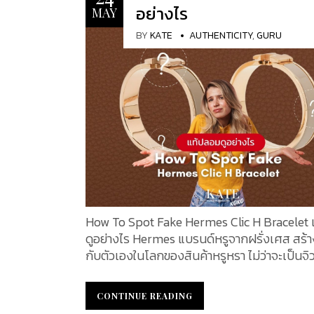
ประเทศฝรั่งเศส ด้วยความเชี่ยวชาญในการอ
อย่างไร
MAY
กระเป๋าเดินทางที่มีน้ำหนักเบา แข็งแรง และกันน้
วิตตอง ได้ปฏิวัติวงการการเดินทางด้วยการสร้
BY
KATE
AUTHENTICITY
,
GURU
เดินทางที่มีดีไซน์ทันสมัย และแตกต่างจากหีบ
ยุคนั้น โดยสามารถซ้อนเก็บได้ง่าย ผลงานชิ้นแ
หีบ Trianon (หีบรูปทรงสี่เหลี่ยมผืนผ้า) ได้รั
ในหมู่ชนชั้นสูงอย่างรวดเร็ว ทำให้ Louis Vuitt
เป็นแบรนด์ที่โดดเด่นในด้านความหรูหรา และ
ความสำเร็จและการเติบโตระดับโลก จอร์จ วิตตอง
(Georges Vuitton) จากธุรกิจครอบครัวเล็ก ๆ Louis
Vuitton ได้ขยายอาณาจักรอย่างต่อเนื่องผ่านกา
ลายโมโนแกรมอันเป็นเอกลักษณ์ในปี 1896 โดย 
ตตอง บุตรชายของหลุยส์ ลายนี้กลายเป็นสัญล
ของความหรูหราและป้องกันการลอกเลียนแบบ ป
How To Spot Fake Hermes Clic H Bracelet
Louis Vuitton เป็นส่วนหนึ่งของกลุ่ม LVMH ซึ่
ดูอย่างไร Hermes แบรนด์หรูจากฝรั่งเศส สร้างช
ลุ่มสินค้าหรูที่ใหญ่ที่สุดในโลก โดยยังคงนำเสนอสินค้า
กับตัวเองในโลกของสินค้าหรูหรา ไม่ว่าจะเป็นจิวเ
แฟชั่น กระเป๋า รองเท้า และเครื่องประดับที่สะท
อันงดงามเหนือกาลเวลา กระเป๋าหนังสุดพิเศษ 
เป็นเลิศของงานฝีมือและความคิดสร้างสรรค์ 
เครื่องประดับอันหรูหรา กำไลข้อมือ HERMÈS Cl
CONTINUE READING
CONTINUE READING
ร่วมงานกับดีไซเนอร์ระดับโลก เช่น Marc Jaco
เป็นอีกหนึ่งเครื่องประดับชิ้นสำคัญที่ได้รับควา