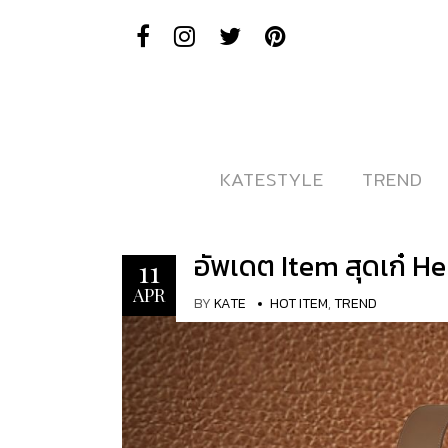
KATESTYLE
KATESTYLE
TREND
TREND
อัพเดต Item สุดเก๋ H
11
APR
BY
KATE
HOT ITEM
,
TREND