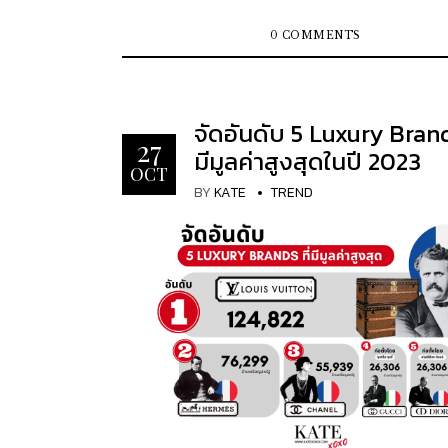
Virgil Abloh...
อย่างสูง โดดเด่นในโลกของนักออกแบบ เต็มเปี
ด้วยความหรูหราและความคลาสสิก เนื่องจากมีชื่อเสียง
0 COMMENTS
และเป็นที่ต้องการของตลาดสูง จึงทำให้เกิดก
แปลงกำไลข้อมือ HERMÈS Clic Clac เป็นจำน
นับไม่ถ้วนในตลาดซื้อขายแบรนด์เนมในปัจจุบัน
จัดอันดับ 5 Luxury Brands
บอกได้อย่างไร ว่ากำไลข้อมือรุ่นดังที่คุณเป็นเจ้
27
มีมูลค่าสูงสุดในปี 2023
เป็นของจริงหรือของลอกเลียนแบบ KATEXOXO
OCT
คัมภีร์เปรียบเทียบของแท้และของปลอมจุดต่อจ
BY
KATE
TREND
วิธีสังเกตหากพบว่ามันเป็นของลอกเลียนแบบ 1. รูป
ทรงของสร้อยข้อมือ Hermès Clic Clac H สร้อยข้อมือ
Hermès Clic Clac H ดั้งเดิมจะมีรูปทรงวงรีเพื่
กับข้อมือได้สบาย แต่ของปลอมมักจะมีลักษณะ
กลม Clic Clac H ปลอมไม่ว่ามันจะดูเหมือนของ
ไหน ก็ไม่มีวันได้รับแก่นแท้ของความสง่างาม ดัง
โปรดจำเคล็ดลับเหล่านี้เพื่อหลีกเลี่ยงการได้รับ
มือ Hermès ของปลอม ตัวสลักคำว่า "HERMES
สลักอยู่ด้านในของกำไล และควรปรากฏรหัสพิเ
บริเวณด้านข้างซึ่งตรงกับระบบรหัสของ Hermes ข
ของกำไลข้อมือรุ่น Hermès Clic Clac H ของแท้