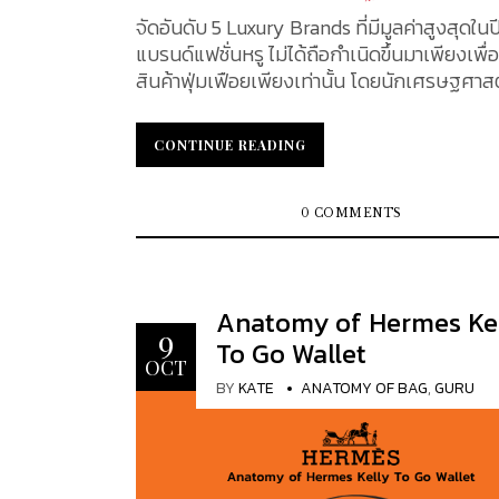
จำหน่ายด้วยกันทั้งหมด 3 ขนาด คือ narrow ขน
จัดอันดับ 5 Luxury Brands ที่มีมูลค่าสูงสุดใน
(หรือเรียกว่า Clic H), wide ขนาดกลาง และ ext
แบรนด์แฟชั่นหรู ไม่ได้ถือกำเนิดขึ้นมาเพียงเพื่
ขนาดใหญ่ 2....
สินค้าฟุ่มเฟือยเพียงเท่านั้น โดยนักเศรษฐศาส
ท่านเชื่อว่า การเป็นเจ้าของสินค้าลักชัวรี่ชั้นสูงเหล
เปรียบเสมือนเป็นการลงทุน รวมทั้งเป็นการกระ
CONTINUE READING
CONTINUE READING
เศรษฐกิจของประเทศอีกด้วย ผู้บริโภคแฟชั่นชั้
หลายคนกล่าวว่า การเสพแบรนด์เหล่านี้ ไม่ได้ห
เสพความร่ำรวย แต่มันคือการเสพเรื่องราวแห่
0 COMMENTS
ประวัติศาสตร์ เสพมรดก และงานฝีมือที่มีเอกล
เฉพาะตัวที่ได้รับการสืบทอดมายาวนาน ผู้ก่อตั้งแบรนด์
หรูเหล่านี้ ล้วนแล้วแต่ได้แรงบันดาลใจในการสร้
Anatomy of Hermes Kel
แบรนด์และผลงาน มองผ่านการใช้ชีวิตประจำวัน
9
To Go Wallet
ชีวิตของตัวเอง ต้องการแสดงความคิดสร้างสรรค
OCT
จริงผ่านการออกแบบ งานฝีมือที่มีรายละเอียดแ
BY
KATE
ANATOMY OF BAG
,
GURU
ผลิตภัณฑ์ทำมือช่วยเพิ่มมูลค่าของแบรนด์ บ่ง
ความหลงใหล การทำงานหนัก มีทัศนคติในแง่ดี
ความรู้สึกถึงความสำเร็จอันยิ่งใหญ่ KATEXO
เสนอ 5 แบรนด์แฟชั่นหรูที่มูลค่าสูงสุดในปี 20