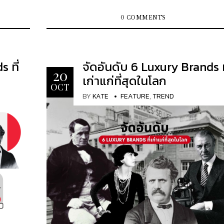
วัสดุ และส่วนประกอบต่าง ๆ ระดับพรีเมี่ยม ความใส่ใจใน
่ยมไป
เวลา ในช่วงหลายปีที่ผ่านมา แบรนด์หรูต่างๆ ได้เปิดตัว
รายละเอียด และงานฝีมือ สัญลักษณ์ /
คอลเลกชันสัตว์เลี้ยงพร้อมอุปกรณ์เสริมที่มีสไตล์ ซึ
0 COMMENTS
เครื่องหมายการค้า / โลโก้สินค้าอันเป็นเอกลักษณ์
ารปลอม
ทำให้สัตว์เลี้ยงของคุณรู้สึกพิเศษมากยิ่งขึ้น ไม่ว่าค
ติดตา เป็นที่รู้จัก นิยม คุ้นเคย มรดกงานฝีมือที่ตกทอด
วนมาก
กำลังมองหาเตียงสุนัขตัวใหม่ ปลอกคอหรือโซ่ที่หรู
มาหลายทศวรรษ หรือมากกว่านั้น...
 คุณจะ
เพื่อเพิ่มในตู้เสื้อผ้าขนาดเล็ก เราได้รวบรวมอเท็มสุ
 ที่
จัดอันดับ 6 Luxury Brands ท
าของอยู่
ที่ดีที่สุดบางส่วนไว้เพื่อเอาใจเพื่อนคู่หูของคุณ Dog
20
เก่าแก่ที่สุดในโลก
 เปิด
Bowl ชามสำหรับสุนัขที่ได้รับแรงบันดาลใจจากพื้นดิน
OCT
ุด พร้อม
และทะเล จานอันประณีตนี้ทำจากไม้โอ๊คและประกอ
BY
KATE
FEATURE
,
TREND
ใช้เทคนิคการทำถัง ชามสแตนเลสด้านใน 2 ใบสามา
แยกออกจากกันได้ด้วยแม่เหล็กที่อยู่ตรงกลาง และย
อให้พอดี
สามารถถอดออกจากฐานไม้ได้ด้วย ชามอาหารสุนัขม
เป็นทรง
ความยาว 10.8 นิ้ว กว้าง 6.9 นิ้ว สูง 3.3 นิ้ว ทำให้สา
แท้แค่
เก็บอาหารและของเหลวได้มาก ชามนี้ผลิตในฝรั่งเศ
นั้น
เช่นเดียวกับผลิตภัณฑ์ส่วนใหญ่ของHermès แต่เป็
กำไลข้อ
หนึ่งในไม่กี่ชิ้นที่สะท้อนถึงแนวคิด Chaîne d’Ancre
" ควร
แบรนด์แฟชั่นเฮาส์โดยตรง Chaîne d'Ancre รวบรวม
ศษ
จิตวิญญาณของHermès ผ่านการผสมผสานระหว่
นาด
แรงบันดาลใจทางทะเลและการขี่ม้า ลวดลายนี้ซึ่งมีรูป
 มี
คล้ายเลขแปดยาวนั้น ถูกสังเกตเห็นครั้งแรกโดย