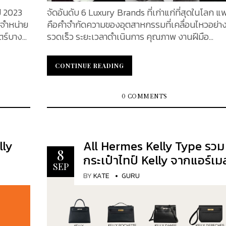
าดเล็ก
Robert Duman ลูกเขยของ Emilie Hermès ขณะไ
ปี 2023
จัดอันดับ 6 Luxury Brands ที่เก่าแก่ที่สุดในโลก แฟ
ra wide
เที่ยวพักผ่อนริมทะเล รูปทรงของชามข้าวสุนัขสะท้อ
อจำหน่าย
คือคำจำกัดความของอุตสาหกรรมที่เคลื่อนไหวอย่า
สัญลักษณ์อันเป็นเอกลักษณ์ อย่างไรก็ตาม สิ่งที่น่า
ตร์บาง
รวดเร็ว ระยะเวลาดำเนินการ คุณภาพ งานฝีมือ
สนใจกว่าของชามก็คือกระบวนการที่ต้องใช้เพื่อให้เข้
่านี้
ประวัติศาสตร์ และความน่าเชื่อถือ ล้วนมีความสำคั
เทคนิคการทำถังบาร์เรล โดยทั่วไปแล้วถังและถังไม้
ตุ้น
อย่างยิ่ง ปัจจุบันแบรนด์สินค้าหรูหราถือกำเนิดและมี
CONTINUE READING
CONTINUE READING
ด้วยมือโดยช่างฝีมือ โดยทำจากไม้ที่คัดเลือกมาตาม
นสูง
เลือกมากมาย แต่แบรนด์ที่ยังคงยืนหยัดผ่านการ
ประเภทของสุราที่จะใช้จัดเก็บ หลังจากเลือกไม้คานแ
มายถึง
ทดสอบของกาลเวลา โดยปรับตัวตามการเปลี่ยนแป
ไม้ที่จัดไว้จะถูกทำให้ร้อนด้วยไฟแบบเปิดซึ่งมีอุณหภู
ง
ของเทรนด์แฟชั่นและความชอบของผู้บริโภค ในขณะท
0 COMMENTS
ถึง 300°F จากนั้นจึงดัดเป็นรูปถังไม้ ถังรูปทรงใหม
ักษณ์
ยังคงรักษาเอกลักษณ์แห่งประวัติศาสตร์อันยาวนา
ถูกส่งกลับเข้าไฟเพื่อปิ้ง ซึ่งจะทำให้น้ำตาลธรรมชาติ
ของแบรนด์เอาไว้มีเพียงไม่กี่แบรนด์ แบรนด์เหล่านี้มี
เนื้อไม้ตกผลึก จากนั้นจึงขัดสองครั้งก่อนนำไปใช้
าง
ประวัติศาสตร์อันยาวนานที่ฝังรากลึกอยู่ในประเพณี
ly
สำหรับชาม Hermès เลือกใช้ไม้โอ๊คซึ่งมักใช้ในการผ
All Hermes Kelly Type รวม
ทุกช่วง
งานฝีมือ ไม่ว่าคุณจะเป็นแฟนตัวยงของสินค้าแบ
8
ไวน์ พวกเขายังได้คัดสรรแผ่นไม้จากต้นโอ๊กที่ปลูกม
กระเป๋าไทป์ Kelly จากแอร์เม
์ที่แท้
รนด์เนมเหล่านี้หรือไม่ นั่งลง ผ่อนคลาย และร่วมสำ
SEP
อย่างน้อย 90 ปีโดยเฉพาะ มีจำหน่าย 2 ขนาดคือสำห
ละ
5 แบรนด์หรูที่เก่าแก่ที่สุดในโลกไปกับ KATEXOXO
BY
KATE
GURU
สุนัขขนาดเล็กและขนาดใหญ่ โดยขนาดเล็กจำหน่ายอยู่
บอกถึง
Hermes Year Founded : 1837 Founder(s) : Thierry
$1,900 SGD หรือเป็นเงินไทยประมาณ 50,000 บา
 และ
Hermès Headquarters : Paris, France Present
และขนาดใหญ่จำหน่ายอยู่ที่ 56,100 บาท Dog Brush ที่
XO ขอ
Owner(s) : Pierre-Alexis and Axel Dumas แบรนด์
แปรงขนน้องหมา Hermes ชิ้นนี้ ทำมาจากวัสดุธรรม
23
แฟชั่นสัญชาติฝรั่งเศส Hermes ครองตำแหน่งแบร