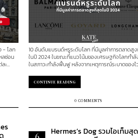
่ง - โลก
10 อันดับแบรนด์หรูระดับโลก ที่มีมูลค่าการตลาดสูงท
ใหลซ่อน
ในปี 2024 ในขณะที่แนวโน้มของเศรษฐกิจโลกกำลัง
ต่ละ
ในสภาวะกำลังฟื้นฟู หลังจากเหตุการณ์ระบาดของไว
คิด
Covid 19 ซึ่งสร้างกระทบกับโลกอย่างมากในแง่ของ
อ
เศรษฐกิจ และความเป็นอยู่ ผู้คนส่วนใหญ่ต่างพากั
CONTINUE READING
CONTINUE READING
ล้มลุก
เข็มขัด เพื่อลดค่าใช้จ่ายที่ไม่จำเป็นออกไปให้ได้มากที
อีกทั้งผู้เชี่ยวชาญทางด้านเศรษฐกิจต่างคาดการณ์ว
พาคุณไป
เศรษฐกิจโลกในปี 2023 เสี่ยงต่อภาวะถดถอยสูง แต่ไม่
0 COMMENTS
 ประวัติ
น่าเชื่อว่าธุรกิจ "สินค้าแบรนด์หรู" จะยังยืนหยัดตอบ
คยรู้มา
สนองความต้องการของกลุ่มคนรายได้สูง เนื่องจาก
ั้งขึ้น
หลายคนเชื่อว่า สินค้าเหล่านี้ไม่เป็นเพียงแค่สินค้า
mes
Hermes’s Dog รวมไอเท็มสุ
ปารีส
ฟุ่มเฟือย แต่มันคือสินทรัพย์ที่สามารถนำมาลงทุน ส
ดู
6