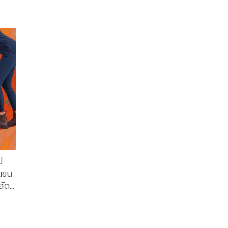
ได้
ะได้
XOXO
มาก
 แด่
ตลาด
ล่า
ใน
ป
พ
สตร์
่
อนขน
วม
ัตย์
ั่น
าสูง
เล็ก
ล