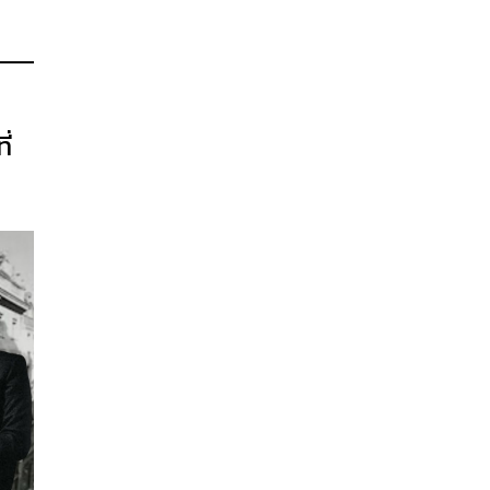
่งจะ
ุณ
หรา
ดหรู
ี่
บโดย
รถ
ัง
ี
มารถ
ส
น
 ของ
าง
ร่าง