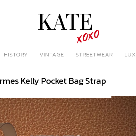
ดูหนังออนไลน์
HISTORY
HISTORY
VINTAGE
VINTAGE
STREETWEAR
STREETWEAR
LUX
LUX
ermes Kelly Pocket Bag Strap