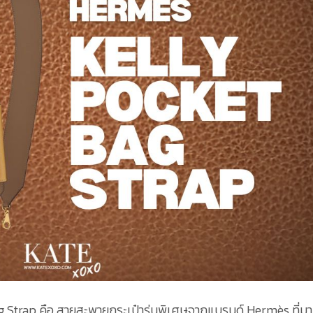
g Strap คือ สายสะพายกระเป๋ารุ่นพิเศษจากแบรนด์ Hermès ที่มา