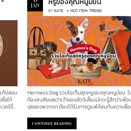
หรูของคุณหนูมีขน
อกแบบ
เม็ดเงินให้งอกเงยได้ ในธุรกิจสินค้าลักชัวรี่ ซึ่งแม้จะ
JAN
ำ หลุยส์
รับผลกระทบจาก Covid 19 แต่ก็ยังสามารถฟื้นตัวแล
BY
KATE
HOT ITEM
,
TREND
างหีบ
รับการตอบรับจากผู้บริโภคอย่างสม่ำเสมอ KATE
ทรงโดมใน
ขอเสนอ 10 อันดับแบรนด์หรูระดับโลก ซึ่งมียอดซื้อ
รกอย่าง
ที่สุดในประเทศไทย ครึ่งปีแรกของปี 2024 Luxury
บความนิยม
Brand แบรนด์หรูคือบริษัทที่จัดจำหน่าย / ผลิต
on กลาย
ผลิตภัณฑ์และให้บริการระดับพรีเมียม ระดับไฮเอนด์
คุณภาพ
ผู้บริโภค ซึ่งมีความแตกต่างจากสินค้าทั่วไปในท้อง
เนื่องจากคุณภาพและงานฝีมือที่เหนือกว่า แบรนด์เห
นี้กำหนดเป้าหมายไปที่ลูกค้าที่มีกำลังทรัพย์มากพอ
รเปิดตัว
การซื้อ โดยตั้งราคาผลิตภัณฑ์ให้สูงกว่าแบรนด์ทั่วไ
จอร์จ วิ
อย่างมาก แบรนด์หรูสร้างมูลค่าผ่านวัสดุที่มีคุณภา
ักษณ์
ความทนทาน งานฝีมือ มรดกของแบรนด์ ประวัติศา
ัจจุบัน
ความเป็นมาของแบรนด์ ความพิเศษเฉพาะตัว และที่
 แท้ปลอม
Hermes's Dog รวมไอเท็มสุดหรูของคุณหนูมีขน ไม
งเป็นก
สำคัญประสบการณ์ และฟีตแบคจากลูกค้า โดยทั่วไป
ื่อให้
ต้องสงสัยเลยว่าเจ้าของสัตว์เลี้ยงมักจะรู้สึกว่าเพื่
แล้ว ลักษณะของแบรนด์หรู จะมีองค์ประกอบโดยร
วอร์รี่
ปุยของพวกเขา ต้องได้รับการดูแลให้สมกับความซื่อส
้อนความ
ดังต่อไปนี้ ราคาค่อนข้างสูง ถึงสูงมาก โดยเฉพาะสินค้า
และ
ที่เหล่าเพื่อนขนปุยของเราได้มอบให้ ดำดิ่งสู่คอลเล็กช
พร้อมการ
Limited Edition ซึ่งผลิตขึ้นจากวัสดุหายาก และราค
ic Clac
สัตว์เลี้ยง ยกระดับสไตล์สัตว์เลี้ยงของคุณด้วยคอล
CONTINUE READING
CONTINUE READING
bs และ
การจำกัดการผลิต และช่วงระยะเวลาที่วางจำหน่าย การใช้
มนิยม
ชั่นอุปกรณ์เสริมสำหรับสุนัขของ Hermès เหนือกา