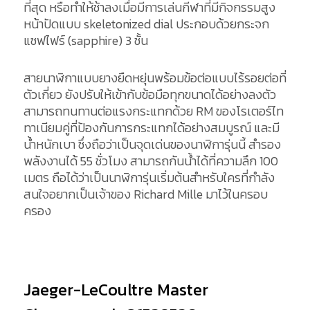
ที่สุด หรือทำให้ช้าลงเมื่อมีการเล่นกีฬาที่มีกิจกรรมสูง
หน้าปัดแบบ skeletonized dial ประกอบด้วยกระจก
แซฟไฟร์ (sapphire) 3 ชั้น
สายนาฬิกาแบบยางยืดหยุ่นพร้อมข้อต่อแบบไร้รอยต่อที่
ตัวเกี่ยว ยังปรับให้เข้ากับข้อมือทุกขนาดได้อย่างลงตัว
สามารถทนทานต่อแรงกระแทกด้วย RM ของโรเตอร์ไท
ทาเนียมคู่ที่ป้องกันการกระแทกได้อย่างสมบูรณ์ และมี
น้ำหนักเบา ซึ่งถือว่าเป็นจุดเด่นของนาฬิการุ่นนี้ สำรอง
พลังงานได้ 55 ชั่วโมง สามารถกันน้ำได้ที่ความลึก 100
เมตร ถือได้ว่าเป็นนาฬิการุ่นเริ่มต้นสำหรับใครที่กำลัง
สนใจอยากเป็นเจ้าของ Richard Mille มาไว้ในครอบ
ครอง
Jaeger-LeCoultre Master