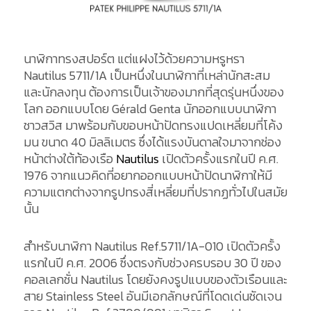
นาฬิกาทรงสปอร์ต แต่แฝงไว้ด้วยความหรูหรา
Nautilus 5711/1A เป็นหนึ่งในนาฬิกาที่เหล่านักสะสม
และนักลงทุน ต้องการเป็นเจ้าของมากที่สุดรุ่นหนึ่งของ
โลก ออกแบบโดย Gérald Genta นักออกแบบนาฬิกา
ชาวสวิส มาพร้อมกับขอบหน้าปัดทรงแปดเหลี่ยมที่โค้ง
มน ขนาด 40 มิลลิเมตร ซึ่งได้แรงบันดาลใจมาจากช่อง
หน้าต่างใต้ท้องเรือ
Nautilus
เปิดตัวครั้งแรกในปี ค.ศ.
1976 จากแนวคิดที่อยากออกแบบหน้าปัดนาฬิกาให้มี
ความแตกต่างจากรูปทรงสี่เหลี่ยมที่ปรากฏทั่วไปในสมัย
นั้น
สำหรับนาฬิกา Nautilus Ref.5711/1A-010 เปิดตัวครั้ง
แรกในปี ค.ศ. 2006 ซึ่งตรงกับช่วงครบรอบ 30 ปี ของ
คอลเลกชั่น Nautilus โดยยังคงรูปแบบของตัวเรือนและ
สาย Stainless Steel อันมีเอกลักษณ์ที่โดดเด่นชัดเจน