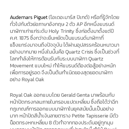
Audemars Piguet
(โอเดอะมาร์ส ปิเกต์) หรือที่รู้จักโดย
ทั่วไปกับตัวย่อภาษาอังกฤษ 2 ตัว AP อีกหนึ่งแบรนด์
นาฬิกาเก่าแก่ระดับ Holy Trinity ซึ่งก่อตั้งมาตั้งแต่ปี
ค.ศ. 1875 ซึ่งกว่าจะยืนหยัดเป็นแบรนด์นาฬิกาที่
แข็งแกร่งมาจนถึงปัจจุบัน ได้ผ่านอุปสรรคร้อนหนาวมา
อย่างมากมาย หนึ่งในนั้นคือ Quartz Crisis ซึ่งเป็นช่วงที่
โลกกำลังให้การต้อนรับกับระบบนาฬิกา Quartz
Movement แบบใหม่ ทำให้แบรนด์ต้องต่อสู้อย่างหนัก
เพื่อการอยู่รอด จึงเป็นต้นกำเนิดของสุดยอดนาฬิกา
อย่าง Royal Oak
Royal Oak ออกแบบโดย Gerald Genta มาพร้อมกับ
หน้าปัดทรงกลมภายในกรอบแปดเหลี่ยม ซึ่งถือได้ว่าฉีก
กฏเกณฑ์การออกแบบนาฬิกาในยุคสมัยนั้นเป็นอย่าง
มาก หน้าปัดสีน้ำเงินลายตาราง Petite Tapisserie มีตัว
น็อตทรงหกเหลี่ยม 8 ตัวทำจากทองประดับอยู่ทุกมุม