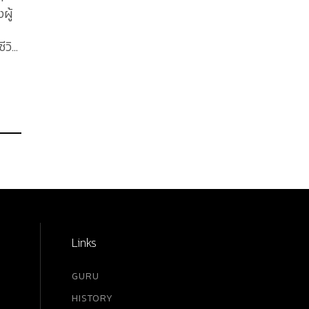
ผู้
ีวิต
แบบ
ย
กขับ
าพ
Links
...
GURU
HISTORY