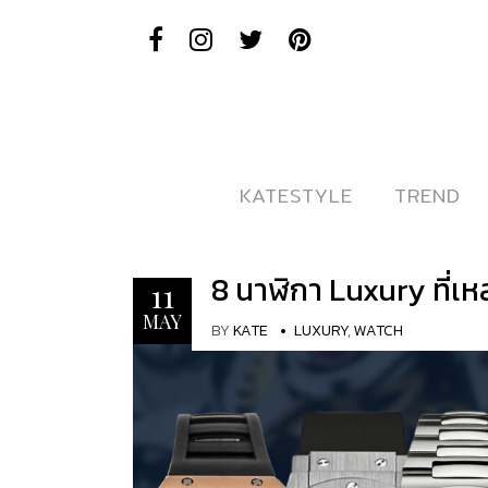
KATESTYLE
KATESTYLE
TREND
TREND
8 นาฬิกา Luxury ที่เ
11
MAY
BY
KATE
LUXURY
,
WATCH