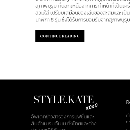
สุภาพบุรุษ ที่นอกเหนือจากการทำหน้าที่เป็นเค
สวมใส่ เปรียบเสมือนของเล่นของสะสมและเป็
นาฬิกา 8 รุ่น ซึ่งได้รับการยอมรับจากสุภาพบุรุ
Rolex Daytona Rolex Daytona สุดยอดนาฬิกาอมตะ เปิดตัวครั้งแรกเมื่อปี ค.ศ. 1963 ตัวแทนสำหรับผู้หลงไหลใน
การขับขี่และความเร็ว ถูกดีไซน์ออกมาเพื่อตอ
CONTINUE READING
CONTINUE READING
สามารถคำนวนเวลาที่ใช้ไปและอ่านความเร็วเฉลี
ความเร็ว รวมถึงส่วนแสดงเวลา 3 ช่อง และปุ่ม
เป็นชั่วโมง นาที และวินาทีบนหน้าปัด ชื่อรุ่น Daytona เป็นการยกย่องความสำคัญให้แก่เมือง Daytona ในรัฐฟลอริดา
ซึ่งเป็นสถานที่ที่การแข่งรถและความหลงใหลในค
กลไก calibre 4130 กลไกการไขลานอัตโนมัติ สามารถสำรองพลังง
Daytona ยังคงยืนหยัดในการครองสถานะการ
ประวัติศาสตร์และความสัมพันธ์พิเศษที่เกิดขึ
รถแข่งในตำนานอย่าง Paul Newman จึงเป็นแ
บุรุษทั่วโลก มาจนถึงปัจจุบัน Audemars Piguet Royal Oak Audemars Piguet (โอเดอะมาร์ส ปิเกต์) หรือที่รู้จัก
R
โดยทั่วไปกับตัวย่อภาษาอังกฤษ 2 ตัว AP อีกหนึ่ง
ท
อัพเดทข่าวสารวงการแฟชั่นและ
ก
สินค้าแบรนด์เนม ทั้งไทยและต่าง