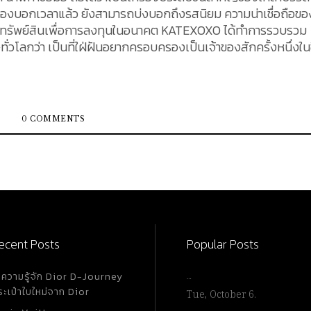
รื่องบอกเวลาแล้ว ยังสามารถบ่งบอกถึงรสนิยม ความน่าเชื่อถือของ
นทรัพย์สินเพื่อการลงทุนในอนาคต KATEXOXO ได้ทำการรวบรวม
ษทั่วโลกว่า เป็นที่ใฝ่ฝันอยากครอบครองเป็นเจ้าของสักครั้งหนึ่งในช
บสนองความต้องการของนักแข่งรถมืออาชีพ เพื่อช่วยให้นักแข่งรถ
่ยบนขอบหน้าปัดขนาด 40 มิลลิเมตร ที่มีคุณสมบัติเป็นมาตรวัด
กดด้านข้าง ช่วยให้นักแข่งรถสามารถจับเวลาที่ใช้ไป โดยแสดงรูป
0 COMMENTS
วามเร็วได้รับการพัฒนาขึ้นในช่วงต้นศตวรรษที่ 20 ขับเคลื่อนด้ว
านได้ 72 ชั่วโมง กว่า 60 ปี ที่นาฬิกา Rolex
เป็นสุดยอดโครโนกราฟของนาฬิกาสปอร์ต เป็นการรวบรวม
้นระหว่าง Rolex และการแข่งรถ จึงไม่แปลกใจว่าทำไมนักแสดงและนั
ฟนตัวยงของนาฬิกาและ Daytona ยังคงเป็นที่หมายปองของสุภ
ecent Posts
Popular Posts
แบรนด์นาฬิกาเก่าแก่ระดับ Holy Trinity ซึ่งก่อตั้งมาตั้งแต่ปี ค.ศ.
ำความรู้จัก Dior D-Journey
…
ระเป๋าใบใหม่จาก Dior
Tue, October 6.