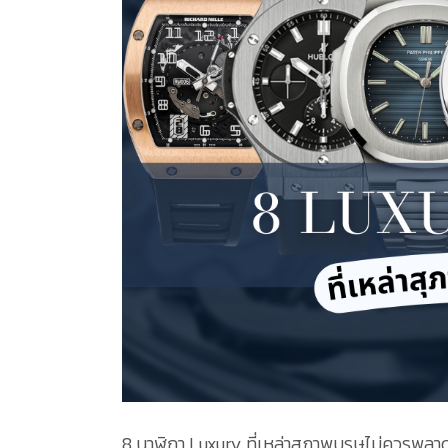
8 นาฬิกา Luxury ที่เหล่าสุภาพบุรุษไม่ควรพลาด