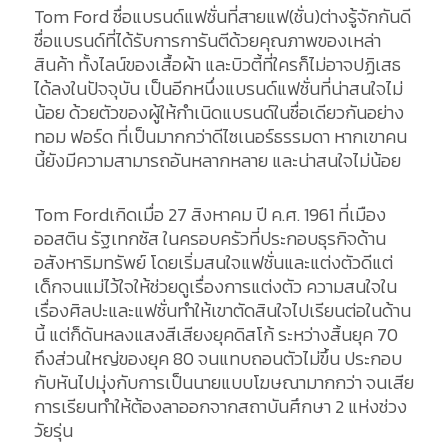
Tom Ford ชื่อแบรนด์แฟชั่นที่สายแฟ(ชั่น)ต่างรู้จักกันดี
ชื่อแบรนด์ที่ได้รับการการันตีด้วยคุณภาพของเหล่า
สินค้า ทั้งไลน์ของเสื้อผ้า และบิวตี้ที่ใครก็ไม่อาจปฏิเสธ
ได้ลงในปัจจุบัน เป็นอีกหนึ่งแบรนด์แฟชั่นที่น่าสนใจไม่
น้อย ด้วยตัวของผู้ให้กำเนิดแบรนด์ในชื่อเดียวกันอย่าง
ทอม ฟอร์ด ที่เป็นมากกว่าดีไซเนอร์ธรรมดา หากเขาคน
นี้ยังมีความสามารถอันหลากหลาย และน่าสนใจไม่น้อย
Tom Fordเกิดเมื่อ 27 สิงหาคม ปี ค.ศ. 1961 ที่เมือง
ออสติน รัฐเทกซัส ในครอบครัวที่ประกอบธุรกิจด้าน
อสังหาริมทรัพย์ โดยเริ่มสนใจแฟชั่นและแต่งตัวดีแต่
เด็กจนแม่ไว้ใจให้ช่วยดูเรื่องการแต่งตัว ความสนใจใน
เรื่องศิลปะและแฟชั่นทำให้เขาตัดสินใจไปเรียนต่อในด้าน
นี้ แต่ก็ดันหลงแสงสีเสียงยุคดิสโก้ ระหว่างสิ้นยุค 70
ถึงส่วนใหญ่ของยุค 80 จนแทบถอนตัวไม่ขึ้น ประกอบ
กับหันไปมุ่งกับการเป็นนายแบบโฆษณามากกว่า จนเสีย
การเรียนทำให้ต้องลาออกจากสถาบันศึกษา 2 แห่งช่วง
วัยรุ่น