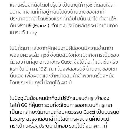
และเครื่องหนังโดยไม่รู้ตัว เป็นเหตุให้ กุชชี่ ตัดสินใจลา
ออกจากงานที่ทำอยู่ กลับไปยังบ้านเกิดของเขาที่
ประเทศอิตาลี โดยช่วงแรกที่กลับไปนั้น เขาได้ทำงานให้
กับ ฟราน
ซิ (Franzi) เจ้
าของบริษัทผลิตกระเป๋าเดินทาง
แบรนด์ Tony
ในปีถัดมา หลังจากฝึกฝนงานฝีมือจนมีความชำนาญ
พอสมควรแล้ว กุชชี่ จึงตัดสินใจที่จะเปิดกิจการเป็นของ
ตัวเอง ในที่สุด อาณาจักร Gucci จึงได้ถือกำเนิดขึ้นครั้ง
แรก ใน ปี ค.ศ. 1921 ณ เมืองฟลอเรนซ์ บ้านเกิดของเขา
นั่นเอง เพื่อผลิตและจำหน่ายสินค้าจำพวกเครื่องหนัง
โดยขณะนั้น กุชชี่ มีอายุได้ 40 ปี
ในปัจจุบันน้อยคนนักที่จะไม่รู้จักแบรนด์หรู เจ้าของ
โลโก้ GG ที่คุ้นตา รวมทั้งดีไซน์การออกแบบที่หรูหรา
เป็นเอกลักษณ์มานานเกือบศตวรรษ Gucci เป็นแบรนด์
Luxury สัญชาติอิตาลี ที่มีไลน์การผลิตสินค้าตั้งแต่
กระเป๋า เครื่องประดับ น้ำหอม รวมไปถึงนาฬิกา ที่