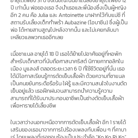
อายุได้เพียง 31 ปี ซึ่งในขณะนั้นชาแนลซึ่งอายุได้เพียง 12
ปี เท่านั้น พ่อของเธอ จึงนำเธอและพี่น้องซึ่งเป็นผู้หญิง
อีก 2 คน คือ Julia และ Antoinette มาฝากไว้กับแม่ชี ที่
สถานรับเลี้ยงเด็กกำพร้า Aubazine (โอบาซีน) ซึ่งผู้เป็น
พ่อ ได้หายสาบสูญไปหลังจากนั้น และไม่เคยกลับมา
เหลียวแลพวกเธออีกเลย
เมื่อชาแนล อายุได้ 18 ปี เธอได้ย้ายไปอาศัยอยู่ที่หอพัก
สำหรับเด็กสาวที่นับถือศาสนาคริสต์ นิกายคาทอลิกใน
เมือง มูแลงส์ ตลอดระยะเวลา 6 ปี ที่ใช้ชีวิตอยู่ที่นั่น เธอ
ได้มีโอกาสเรียนรู้การตัดเย็บเสื้อผ้า ด้วยความที่ชาแนล
เป็นคนขยันกระตือรือร้น ใฝ่รู้ และมีความสนใจในงานตัด
เย็บอยู่แล้ว เธอฝึกฝนจนสามารถนำความรู้ความ
สามารถที่ได้รับมาประกอบอาชีพเป็นช่างตัดเย็บเสื้อผ้า
เพื่อหารายได้เลี้ยงชีพ
ในเวลาว่างนอกเหนือจากการตัดเย็บเสื้อผ้า อีก 1 รายได้
เสริมของเธอมาจากการไปร้องเพลงกับเพื่อน ๆ ที่คาบา
เร่ โดยเพลงที่เธอชอบร้องเป็นประจำคือ “Ko Ko Ri Ko”