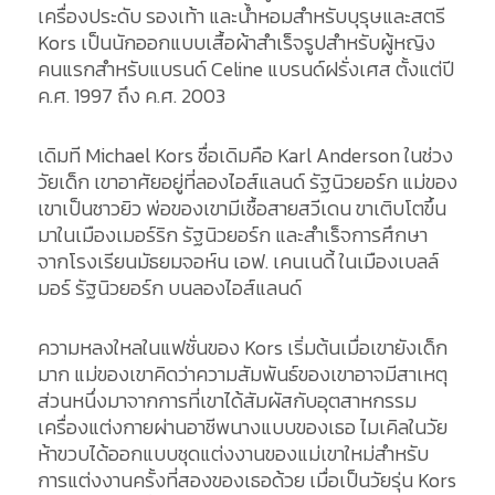
เครื่องประดับ รองเท้า และน้ำหอมสำหรับบุรุษและสตรี
Kors เป็นนักออกแบบเสื้อผ้าสำเร็จรูปสำหรับผู้หญิง
คนแรกสำหรับแบรนด์ Celine แบรนด์ฝรั่งเศส ตั้งแต่ปี
ค.ศ. 1997 ถึง ค.ศ. 2003
เดิมที Michael Kors ชื่อเดิมคือ Karl Anderson ในช่วง
วัยเด็ก เขาอาศัยอยู่ที่ลองไอส์แลนด์ รัฐนิวยอร์ก แม่ของ
เขาเป็นชาวยิว พ่อของเขามีเชื้อสายสวีเดน ขาเติบโตขึ้น
มาในเมืองเมอร์ริก รัฐนิวยอร์ก และสำเร็จการศึกษา
จากโรงเรียนมัธยมจอห์น เอฟ. เคนเนดี้ ในเมืองเบลล์
มอร์ รัฐนิวยอร์ก บนลองไอส์แลนด์
ความหลงใหลในแฟชั่นของ Kors เริ่มต้นเมื่อเขายังเด็ก
มาก แม่ของเขาคิดว่าความสัมพันธ์ของเขาอาจมีสาเหตุ
ส่วนหนึ่งมาจากการที่เขาได้สัมผัสกับอุตสาหกรรม
เครื่องแต่งกายผ่านอาชีพนางแบบของเธอ ไมเคิลในวัย
ห้าขวบได้ออกแบบชุดแต่งงานของแม่เขาใหม่สำหรับ
การแต่งงานครั้งที่สองของเธอด้วย เมื่อเป็นวัยรุ่น Kors