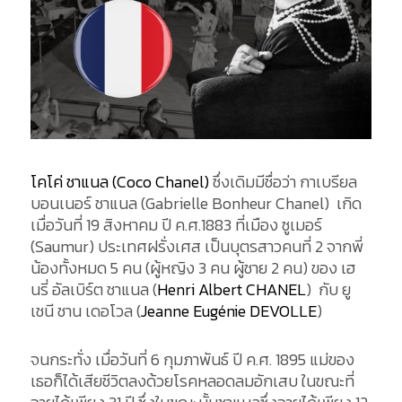
โคโค่ ชาแนล (Coco Chanel)
ซึ่งเดิมมีชื่อว่า กาเบรียล
บอนเนอร์ ชาแนล (Gabrielle Bonheur Chanel) เกิด
เมื่อวันที่ 19 สิงหาคม ปี ค.ศ.1883 ที่เมือง ซูเมอร์
(Saumur) ประเทศฝรั่งเศส เป็นบุตรสาวคนที่ 2 จากพี่
น้องทั้งหมด 5 คน (ผู้หญิง 3 คน ผู้ชาย 2 คน) ของ เฮ
นรี่ อัลเบิร์ต ชาแนล (
Henri Albert CHANEL
) กับ ยู
เชนี ชาน เดอโวล (
Jeanne Eugénie DEVOLLE
)
จนกระทั่ง เมื่อวันที่ 6 กุมภาพันธ์ ปี ค.ศ. 1895 แม่ของ
เธอก็ได้เสียชีวิตลงด้วยโรคหลอดลมอักเสบ ในขณะที่