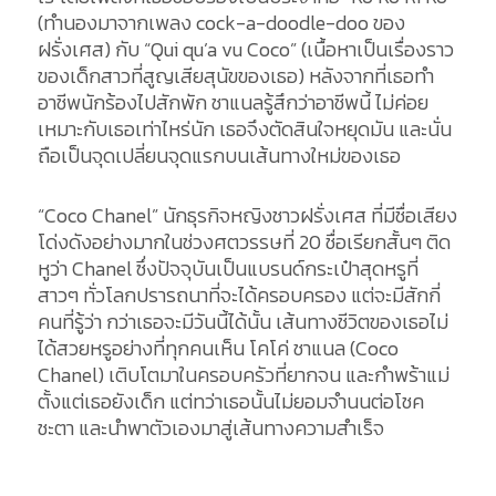
(ทำนองมาจากเพลง cock-a-doodle-doo ของ
ฝรั่งเศส) กับ “Qui qu’a vu Coco” (เนื้อหาเป็นเรื่องราว
ของเด็กสาวที่สูญเสียสุนัขของเธอ) หลังจากที่เธอทำ
อาชีพนักร้องไปสักพัก ชาแนลรู้สึกว่าอาชีพนี้ ไม่ค่อย
เหมาะกับเธอเท่าไหร่นัก เธอจึงตัดสินใจหยุดมัน และนั่น
ถือเป็นจุดเปลี่ยนจุดแรกบนเส้นทางใหม่ของเธอ
“Coco Chanel” นักธุรกิจหญิงชาวฝรั่งเศส ที่มีชื่อเสียง
โด่งดังอย่างมากในช่วงศตวรรษที่ 20 ชื่อเรียกสั้นๆ ติด
หูว่า Chanel ซึ่งปัจจุบันเป็นแบรนด์กระเป๋าสุดหรูที่
สาวๆ ทั่วโลกปรารถนาที่จะได้ครอบครอง แต่จะมีสักกี่
คนที่รู้ว่า กว่าเธอจะมีวันนี้ได้นั้น เส้นทางชีวิตของเธอไม่
ได้สวยหรูอย่างที่ทุกคนเห็น โคโค่ ชาแนล (Coco
Chanel) เติบโตมาในครอบครัวที่ยากจน และกำพร้าแม่
ตั้งแต่เธอยังเด็ก แต่ทว่าเธอนั้นไม่ยอมจำนนต่อโชค
ชะตา และนำพาตัวเองมาสู่เส้นทางความสำเร็จ