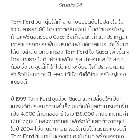
Studio 54
Tom Ford วัยหนุ่มได้ทำงานกับแบรนด์ยุโรปสมใจ ใน
ช่วงปลายยุค 80 โดยเขาตัดสินใจไปเป็นดีไซเนอร์ใหญ่
ฝ่ายแฟชั่นสตรีของ Gucci ซึ่งกำลังตกต่ำ และปรากฏว่า
เขาสามารถทยอยฟื้นแบรนด์แฟชั่นอิตาลีแบรนด์นี้ขึ้นมา
ได้ตามลำดับ บทบาทของ Tom Ford ใน Gucci เพิ่มขึ้น ๆ
โดยเขาขยายไปคุมฝ่ายแฟชั่นบุรุษ น้ำหอมและโฆษณา
ด้วย ซึ่ง ณ จุดนี้ทำให้ไม่ว่าเขาจะจับอะไรก็ประสบความ
สำเร็จไปหมด จนปี 1994 ได้นั่งเก้าอี้ดีไซเนอร์ใหญ่ของ
แบรนด์
ปี 1999 Tom Ford ชุบชีวิต Gucci และเปลี่ยนให้เป็น
แบรนด์ที่ประสบความสำเร็จ จนดันให้มูลค่าแบรนด์เพิ่ม
เป็น 4,000 ล้านดอลลาร์ (ราว 138,000 ล้านบาทตามค่า
เงินปัจจุบัน) หลังจากที่ทอม ฟอร์ดได้ แยกตัวจากกุชชี่
ในปี 2004 ไม่นานนัก ทอม ฟอร์ด ยังได้เนรมิตแบรนด์
Tom Ford ขึ้นมาเป็นของตัวเองในทันที พร้อมออกไอ