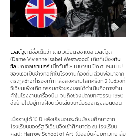
เวสต์วูต
มีชื่อเต็มว่า เดม วิเวียน อิซาเบล เวสต์วูด
(
Dame Vivienne Isabel Westwood
) เกิดที่เมือง
ทิน
ซัล
มณฑล
เชชเชอร์
เมื่อวันที่ 8 เมษายน ปีค.ศ. 1941 แม่
ของเธอเป็นช่างทอผ้าในโรงงานท้องถิ่น ส่วนพ่อมาจาก
ตระกูลช่างทำรองเท้า หลังสงครามโลกครั้งที่ 2 ในช่วงที่
วิเวียนเพิ่งเกิด ครอบครัวของเธอได้ดำเนินกิจการร้าน
ค้าในโรงงานเครื่องบิน จนถึงช่วงปลายทศวรรษ 1950
จึงย้ายไปอยู่ทางฝั่งตะวันเฉียงเหนือของกรุงลอนดอน
เมื่ออายุได้ 16 ปี หลังเรียนจบระดับมัธยมศึกษาจาก
โรงเรียนของรัฐ วิเวียนจึงเข้าศึกษาต่อ ณ โรงเรียน
ศิลปะ Harrow School of Art (ปัจจุบันคือมหาวิทยาลัย