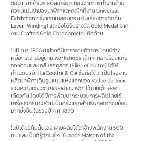
ต่อมา เขาได้รับรางวัลเหรียญทองจากการทำงานด้าน
ความแม่นยำของนาฬิกาและกลไกที่งาน Universal
Exhibition ครั้งแรกในลอนดอน (ในเรื่องการคิดค้น
Lever-Winding) และยังได้รับรางวัล Gold Medal จาก
งาน Crafted Gold Chronometer อีกด้วย
ในปี ค.ศ. 1866 ในช่วงที่มีการขยายกิจการ โดยมีช่าง
ฝีมือกระจายอยู่ตาม workshops เล็ก ๆ หลายร้อยแห่ง
อองตวนและเอลี เลอคูลตร์ (Elie LeCoultre) ได้ให้
กำเนิดบริษัท LeCoultre & Cie ซึ่งถือได้ว่าเป็นโรงงาน
ผลิตนาฬิกาเต็มรูปแบบแห่งแรกของ Vallée de Joux
รวมความเชี่ยวชาญของช่างนาฬิกาไว้ภายใต้หลังคา
เดียวกัน โดยได้มีการพัฒนากระบวนการผลิตโดยใช้
เครื่องจักรบางส่วนเป็นครั้งแรกสำหรับกลไกที่ซับซ้อน
มากยิ่งขึ้น ในช่วงปี ค.ศ. 1870
ในปีเดียวกันนั้นเอง ฝ่ายผลิตได้ว่าจ้างพนักงาน 500
คน และเป็นที่รู้จักในชื่อ “Grande Maison of the