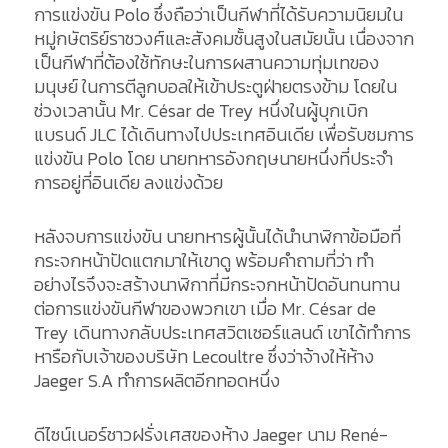
การแข่งขัน Polo ซึ่งถือว่าเป็นกีฬาที่ได้รับความนิยมใน
หมู่กษัตริย์ราชวงศ์และสังคมชั้นสูงในสมัยนั้น เนื่องจาก
เป็นกีฬาที่ต้องใช้ทักษะในการผสานความทุ่มเทของ
มนุษย์ ในการตีลูกบอลให้เข้าประตูฝ่ายตรงข้าม โดยใน
ช่วงเวลานั้น Mr. César de Trey หนึ่งในผู้บุกเบิก
แบรนด์ JLC ได้เดินทางไปประเทศอินเดีย เพื่อรับชมการ
แข่งขัน Polo โดย นายทหารอังกฤษนายหนึ่งที่ประจำ
การอยู่ที่อินเดีย ลงแข่งด้วย
หลังจบการแข่งขัน นายทหารผู้นั้นได้นำนาฬิกาข้อมือที่
กระจกหน้าปัดแตกมาให้เขาดู พร้อมคำถามที่ว่า ทำ
อย่างไรจึงจะสร้างนาฬิกาที่มีกระจกหน้าปัดอันทนทาน
ต่อการแข่งขันกีฬาของพวกเขา เมื่อ Mr. César de
Trey เดินทางกลับประเทศสวิตเซอร์แลนด์ เขาได้ทำการ
หารือกับเจ้าของบริษัท Lecoultre ซึ่งว่าจ้างให้ห้าง
Jaeger S.A ทำการผลิตอีกทอดหนึ่ง
ดีไซน์เนอร์ชาวฝรั่งเศสของห้าง Jaeger นาม René-