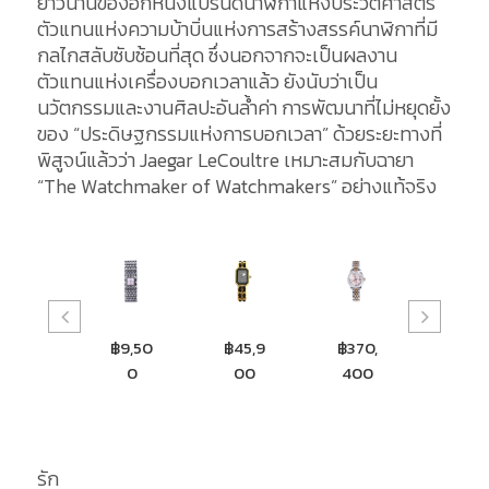
ยาวนานของอีกหนึ่งแบรนด์นาฬิกาแห่งประวัติศาสตร์
ตัวแทนแห่งความบ้าบิ่นแห่งการสร้างสรรค์นาฬิกาที่มี
กลไกสลับซับซ้อนที่สุด ซึ่งนอกจากจะเป็นผลงาน
ตัวแทนแห่งเครื่องบอกเวลาแล้ว ยังนับว่าเป็น
นวัตกรรมและงานศิลปะอันล้ำค่า การพัฒนาที่ไม่หยุดยั้ง
ของ “ประดิษฐกรรมแห่งการบอกเวลา” ด้วยระยะทางที่
พิสูจน์แล้วว่า Jaegar LeCoultre เหมาะสมกับฉายา
“The Watchmaker of Watchmakers” อย่างแท้จริง
฿9,50
฿45,9
฿370,
฿333,
0
00
400
400
รัก