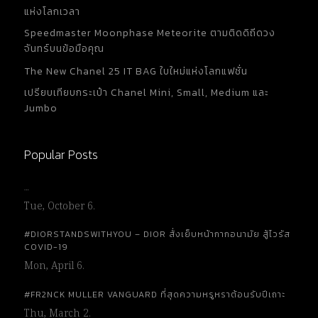
แห่งโลกเวลา
Speedmaster Moonphase Meteorite ตามติดดิถีดวง
จันทร์บนข้อมือคุณ
The New Chanel 25 IT BAG ใบใหม่แห่งโลกแฟชั่น
เปรียบเทียบกระเป๋า Chanel Mini, Small, Medium และ
Jumbo
Popular Posts
…
Tue, October 6.
#DIORSTANDSWITHYOU – DIOR สั่งเย็บหน้ากากอนามัย สู้ไวรัส
COVID-19
Mon, April 6.
#FR2NCK MULLER VANGUARD ที่สุดความหรูหราต้อนรับปีเถาะ
Thu, March 2.