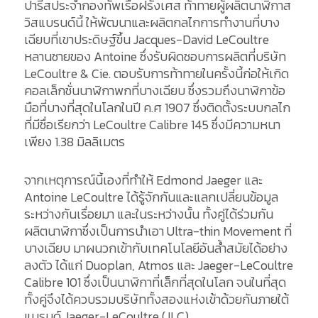
ปารีสประจำกองทัพเรือฝรั่งเศส ท้าทายผู้ผลิตนาฬิกาส
วิสแบรนด์นี้ ให้พัฒนาและผลิตกลไกการทำงานที่บาง
เฉียบที่เขาประดิษฐ์ขึ้น Jacques-David LeCoultre
หลานชายของ Antoine ซึ่งรับผิดชอบการผลิตที่บริษัท
LeCoultre & Cie. ตอบรับการท้าทายในครั้งนี้ก่อให้เกิด
คอลเล็กชั่นนาฬิกาพกที่บางเฉียบ ซึ่งรวมถึงนาฬิกาข้อ
มือที่บางที่สุดในโลกในปี ค.ศ 1907 ซึ่งติดตั้งระบบกลไก
ที่มีชื่อเรียกว่า LeCoultre Calibre 145 ซึ่งมีความหนา
เพียง 1.38 มิลลิเมตร
จากเหตุการณ์นี้เองที่ทำให้ Edmond Jaeger และ
Antoine LeCoultre ได้รู้จักกันและแลกเปลี่ยนข้อมูล
ระหว่างกันเรื่อยมา และในระหว่างนั้น ทั้งคู่ได้ร่วมกัน
ผลิตนาฬิกาซึ่งเป็นการนำเอา Ultra-thin Movement ที่
บางเฉียบ มาผนวกเข้ากับเทคโนโลยีอันล้ำสมัยได้อย่าง
ลงตัว ได้แก่ Duoplan, Atmos และ Jaeger-LeCoultre
Calibre 101 ซึ่งเป็นนาฬิกาที่เล็กที่สุดในโลก จนในที่สุด
ทั้งคู่จึงได้ควบรวมบริษัททั้งสองแห่งเข้าด้วยกันภายใต้
แบรนด์ Jaeger-LeCoultre (JLC)