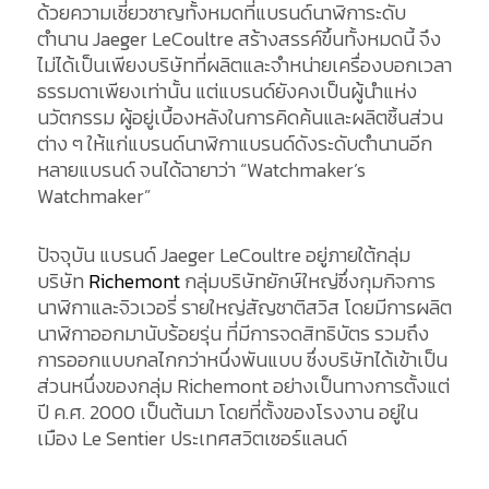
ด้วยความเชี่ยวชาญทั้งหมดที่แบรนด์นาฬิการะดับ
ตำนาน Jaeger LeCoultre สร้างสรรค์ขึ้นทั้งหมดนี้ จึง
ไม่ได้เป็นเพียงบริษัทที่ผลิตและจำหน่ายเครื่องบอกเวลา
ธรรมดาเพียงเท่านั้น แต่แบรนด์ยังคงเป็นผู้นำแห่ง
นวัตกรรม ผู้อยู่เบื้องหลังในการคิดค้นและผลิตชิ้นส่วน
ต่าง ๆ ให้แก่แบรนด์นาฬิกาแบรนด์ดังระดับตำนานอีก
หลายแบรนด์ จนได้ฉายาว่า “Watchmaker’s
Watchmaker”
ปัจจุบัน แบรนด์ Jaeger LeCoultre อยู่ภายใต้กลุ่ม
บริษัท
Richemont
กลุ่มบริษัทยักษ์ใหญ่ซึ่งกุมกิจการ
นาฬิกาและจิวเวอรี่ รายใหญ่สัญชาติสวิส โดยมีการผลิต
นาฬิกาออกมานับร้อยรุ่น ที่มีการจดสิทธิบัตร รวมถึง
การออกแบบกลไกกว่าหนึ่งพันแบบ ซึ่งบริษัทได้เข้าเป็น
ส่วนหนึ่งของกลุ่ม Richemont อย่างเป็นทางการตั้งแต่
ปี ค.ศ. 2000 เป็นต้นมา โดยที่ตั้งของโรงงาน อยู่ใน
เมือง Le Sentier ประเทศสวิตเซอร์แลนด์