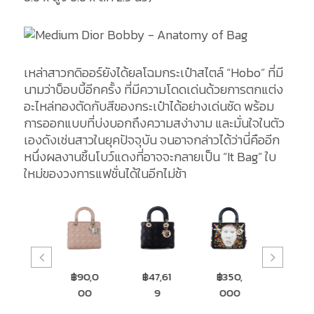
เหล่าสาวกดิออร์ยังได้ยลโฉมกระเป๋าสไตล์ “Hobo” ที่มี
นามว่าบ็อบบี้อีกครั้ง ที่มีความโดดเด่นด้วยการตกแต่ง
อะไหล่ทองตัดกับสีของกระเป๋าได้อย่างเด่นชัด พร้อม
การออกแบบที่บ่งบอกถึงความสง่างาม และมั่นใจในตัว
เองดังเช่นสาวในยุคปัจจุบัน จนอาจกล่าวได้ว่านี่คืออีก
หนึ่งผลงานชิ้นโบว์แดงที่อาจจะกลายเป็น “It Bag” ใบ
ใหม่ของวงการแฟชั่นได้ในอีกไม่ช้า
฿
฿90,0
฿47,61
฿350,
฿17,98
9,9
00
9
000
9
00