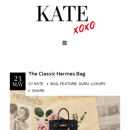
The Classic Hermes Bag
23
BY
KATE
BAG
,
FEATURE
,
GURU
,
LUXURY
MAY
SHARE