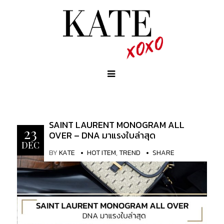
SAINT LAURENT MONOGRAM ALL
23
OVER – DNA มาแรงใบล่าสุด
DEC
BY
KATE
HOT ITEM
,
TREND
SHARE