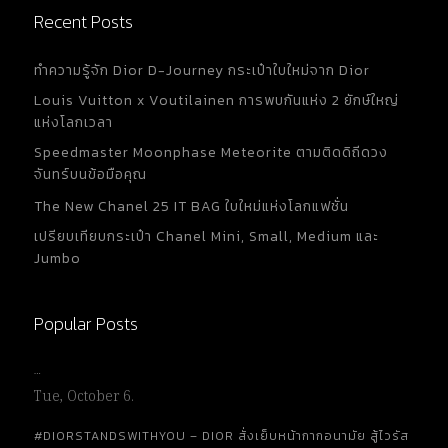
Recent Posts
ทำความรู้จัก Dior D-Journey กระเป๋าใบใหม่จาก Dior
Louis Vuitton x Voutilainen การพบกันแห่ง 2 ยักษ์ใหญ่
แห่งโลกเวลา
Speedmaster Moonphase Meteorite ตามติดดิถีดวง
จันทร์บนข้อมือคุณ
The New Chanel 25 IT BAG ใบใหม่แห่งโลกแฟชั่น
เปรียบเทียบกระเป๋า Chanel Mini, Small, Medium และ
Jumbo
Popular Posts
…
Tue, October 6.
#DIORSTANDSWITHYOU – DIOR สั่งเย็บหน้ากากอนามัย สู้ไวรัส