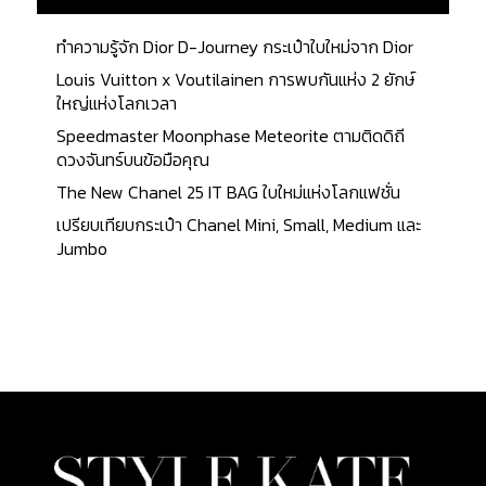
YSL WOC ซึ่งก้าวขึ้นมาเป็น Iconic ของแบรนด์ได้อย่าง
สวยงาม ด้วยการดีไซน์กระเป๋าสตางค์ให้มาพร้อมสาย
ทำความรู้จัก Dior D-Journey กระเป๋าใบใหม่จาก Dior
สะพายแบบโซ่ รูปทรงเพียวบาง น้ำหนักเบา สำหรับ
Louis Vuitton x Voutilainen การพบกันแห่ง 2 ยักษ์
สาวๆ ที่ไม่อยากพกพา Item มากมาย ใบนี้ถือว่าตอบ
ใหญ่แห่งโลกเวลา
โจทย์อย่างมาก โดยในปัจจุบันทางแบรนด์ก็ได้นำ
Speedmaster Moonphase Meteorite ตามติดดิถี
กระเป๋ารุ่นฮิตต่างๆ มาทำการย่อขนาด และปรับให้อยู่ใน
ดวงจันทร์บนข้อมือคุณ
รูปของ Wallet On Chain อย่างเช่น Envelope, Lou
และ Uptown ซึ่งมีทั้งฮาร์ดแวร์โทนสีเงิน โทนสีทอง
The New Chanel 25 IT BAG ใบใหม่แห่งโลกแฟชั่น
ราคาเริ่มต้นที่ 1,100 ดอลลาร์สหรัฐ หรือประมาณ
เปรียบเทียบกระเป๋า Chanel Mini, Small, Medium และ
35,100 บาท Saint Laurent Niki พลาดไม่ได้กับกระเป๋า
Jumbo
รุ่น Niki ความโดดเด่นของรุ่นนี้ คือ Flap ด้านหน้า
ตกแต่งโลโก้ YSL หุ้มด้วยหนัง และสายกระเป๋าโซ่ที่
สามารถเลือกใช้ได้ทั้งแบบยาวและแบบสั้น เพราะมีแผ่น
หนังรองไหล่ถึง 2 ชิ้น...