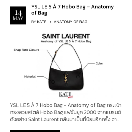
มีลวดลายของหนังอันเป็นเอกลักษณ์ Handle : หูหิ้ว
แกะ ตกแต่งด้วย CASSANDRE กระเป๋าใบใหญ่จุของได้
YSL LE 5 À 7 Hobo Bag – Anatomy
กระเป๋าเป็นแผ่นหนังชิ้นเดียวกันกับตัวกระเป๋าหลัก ทำ
14
เยอะ มีช่องเก็บของ 2 ช่องและช่องแบนขนาดใหญ่ ซับใน
of Bag
จากหนังกวาง ผิวสัมผัสนุ่ม ขนาดกำลังพอดี
ผ้าฝ้าย ฮาร์ดแวร์สีบรอนซ์ ตัวล็อคแบบแม่เหล็ก กระเป๋า
MAY
BY
KATE
ANATOMY OF BAG
Hardwere : ฮาร์ดแวร์โทนสีทอง เป็นรูปโลโก้ YSL
แบน 2...
คล้องไว้ด้วยหนัง Side Design : ด้านข้างของกระเป๋า
Stitching : ฝีเข็มเย็บจากด้านใน บริเวณขอบเป็น
ลักษณะกุ๊น เก็บมุมสวยงาม โดยมุมข้างของตัวกระเป๋า
สามารถขยายได้ The Shape : ด้านข้างของกระเป๋าทรง
เป็นสี่เหลี่ยมผืนผ้า ทรงตั้ง แผ่นหนังเชื่อมต่อกับด้าน
ล่างก้นกระเป๋า Back Design : ด้านหลังของกระเป๋า
Flap Leather : ลายหนัง ปิด-เปิด ถูกยึดไว้ที่ด้านหลัง
ขอกระเป๋า เชื่อกันด้วยฝีเย็บอันประณีตอย่างแน่นหนา
Back Side : ด้านหลังดีไซน์มาอย่างเรียบง่าย ไม่มี
กระเป๋าที่ 2 ผืนหนังเป็นแผ่นเดียวกันยาวไปถึง...
YSL LE 5 À 7 Hobo Bag - Anatomy of Bag กระเป๋า
ทรงสวยสไตล์ Hobo Bag แฟชั่นยุค 2000 จากแบรนด์
ดังอย่าง Saint Laurent กลับมาเป็นที่นิยมอีกครั้ง จาก
การออกแบบที่เรียบหรูตามสไตล์ YSL ซึ่งได้รับการตอบ