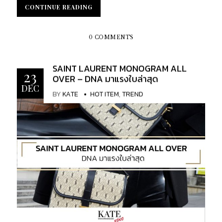
รับเป็นอย่างดีจากบรรดาสาวกแฟชั่นตั้งแต่ทำการเปิด
CONTINUE READING
CONTINUE READING
ตัว เรียกได้ว่ากระแสแรงดีไม่มีตก จนถึงปัจจุบันเลยที
เดียว สำหรับกระเป๋ารุ่น YSL LE 5 À 7 Hobo Bag นี้ จะ
มีจุดเด่นส่วนไหนให้สาว ๆ ได้สังเกตเจาะลึกกันบ้าง ไปดู
0 COMMENTS
พร้อม ๆ กัน...
SAINT LAURENT MONOGRAM ALL
23
OVER – DNA มาแรงใบล่าสุด
DEC
BY
KATE
HOT ITEM
,
TREND