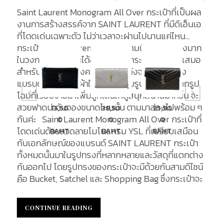
Saint Laurent Monogram All Over กระเป๋าที่เป็นผล
งานการสร้างสรรค์จาก SAINT LAURENT ที่มีดีเอ็นเอ
ที่โดดเด่นเฉพาะตัว ไม่ว่าเวลาจะผ่านไปนานแค่ไหน
กระเป๋า Saint Laurent ก็ได้รับความนิยมเป็นอย่างมาก
ในวงการแฟชั่น จนได้อยู่ในอันดับกระเป๋าขายดีอยู่เสมอ
สำหรับเทศกาลแห่งความสุขที่กำลังจะมาถึงนี้ ทาง
แบรนด์ได้นำเสนอผ้าใบโมโนแกรมรูปแบบใหม่ จากรูป
โฉมที่เรียบง่ายมาเพิ่มลูกเล่นให้ดูสนุกสนานมากขึ้น จะ
สวยฟาดน่าจับจองขนาดไหนนั้น ตามมาส่องไปพร้อม ๆ
13,50
38,50
25,90
29,0
1,500
กันค่ะ Saint Laurent Monogram All Over กระเป๋าที่
0
0
0
0
BAHT
โดดเด่นด้วยลวดลายโมโนแกรม YSL ที่เปรียบเสมือน
BAHT
BAHT
BAHT
BAH
กับเอกลักษณ์ของแบรนด์ SAINT LAURENT กระเป๋า
ทั้งหมดนั้นมาในรูปทรงที่หลากหลายและวัสดุที่แตกต่าง
กันออกไป โดยรูปทรงของกระเป๋าจะมีด้วยกันสามดีไซน์
คือ Bucket, Satchel และ Shopping Bag ซึ่งกระเป๋าจะ
...
ทำขึ้นจากผ้าแคนวาสสีเบจพิมพ์ลายโมโนแกรม และ
หนัง Suede ที่ปั๊มลายโมโนแกรม วัสดุที่ถูกนำมาผลิต
CONTINUE READING
CONTINUE READING
กระเป๋าล้วนแต่เป็นวัสดุคุณภาพสูง มีความทนทาน