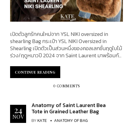
เปิดตัวลูกรักคนใหม่จาก YSL NIKI oversized in
shearling Bag กระเป๋า YSL NIKI Oversized in
Shearling เปิดตัวเป็นส่วนหนึ่งของคอลเลกชั่นฤดูใบไม้
ร่วง/ฤดูหนาวปี 2024 จาก Saint Laurent มาพร้อมกับ
ดีไซน์โอเวอร์ไซส์สุดหรูหรา ตัดเย็บจากหนังแกะเพื่อให้มี
เนื้อสัมผัสนุ่มสบาย ทำให้เหมาะกับอากาศหนาวเย็น ถือ
CONTINUE READING
CONTINUE READING
เป็นชิ้นงานโดดเด่นจากคอลเลกชั่น YSL NIKI และเพิ่ม
ความทันสมัยและเก๋ไก๋ให้กับเครื่องประดับฤดูหนาวแบบ
0 COMMENTS
คลาสสิก ด้วยขนาดตัวกระเป๋าที่ใหญ่และวัสดุขนหนัง
แกะอันอ่อนนุ่มที่ไม่เหมือนใคร ทำให้กระเป๋ารุ่นนี้กลาย
Anatomy of Saint Laurent Bea
เป็นที่ชื่นชอบอย่างรวดเร็วในหมู่ผู้นิยมแฟชั่นของ
24
Tote in Grained Leather Bag
แบรนด์ YSL และผู้ทรงอิทธิพลในวงการต่าง ๆ รวมถึง
NOV
Rihanna ซึ่งถูกพบเห็นถือกระเป๋าใบนี้ในปี 2024
BY
KATE
ANATOMY OF BAG
KATEXOXO จะพาไปทำความรู้จักกับกระเป๋ารุ่นนี้กันให้