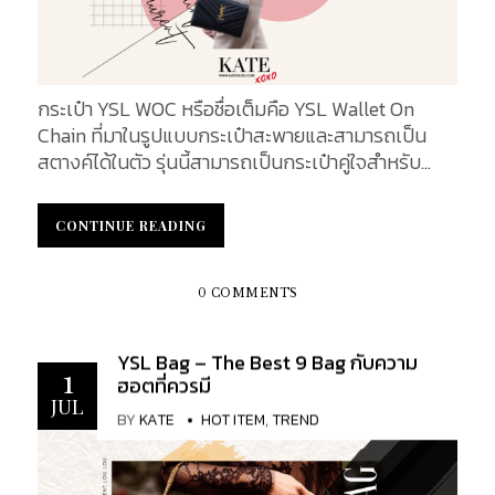
ฟูก เย็บลาย Chevron ลักษณะเหมือนลูกศรทแยงมุม
มลง ฝีเข็มแราณีต ละเอียดอ่อน...
กระเป๋า YSL WOC หรือชื่อเต็มคือ YSL Wallet On
Chain ที่มาในรูปแบบกระเป๋าสะพายและสามารถเป็น
สตางค์ได้ในตัว รุ่นนี้สามารถเป็นกระเป๋าคู่ใจสำหรับ
Everyday Bag ของสาว ๆ ได้อย่างสบาย ๆ เนื่องจาก
เป็นกระเป๋าที่มีขนาดพอเหมาะ สามารถพกพาไปไหนมา
CONTINUE READING
CONTINUE READING
ไหนได้อย่างสะดวก นอกจากนี้แล้วรูปทรงยังดูทันสมัย
สะดุดตา สะกดใจคุณผู้หญิงให้เสียเงินซื้อได้อย่างไม่
ยากอีกด้วย ก่อนอื่นต้องขอบอกสาว ๆ ก่อนว่ากระเป๋า
0 COMMENTS
สไตล์ Wallet On Chain มีมากมายหลากหลายแบบ แต่
ในวันนี้เราจะมาพูดถึง รุ่น Monogram Chain Wallet in
YSL Bag – The Best 9 Bag กับความ
Grain De Poudre Embossed Leather หรือที่สาว ๆ
1
ฮอตที่ควรมี
มักจะคุ้นหูกันในชื่อ YSL WOC เรียกได้ว่ารุ่นนี้เป็นตัว
JUL
BY
KATE
HOT ITEM
,
TREND
เลือกอันดับต้น ๆ ของกระเป๋าใน Type นี้เลยก็ว่าได้ ด้วย
ดีไซน์ที่ถูกออกแบบมาให้มีขนาดที่ไม่เทอะทะ โดยรูปแบบ
กระเป๋ามีลักษณะเหมือนกับกระเป๋าสตางค์ มีช่องใส่