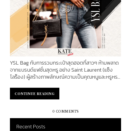
การ์ด ช่องสำหรับธนบัตร และเหรียญต่าง ๆ โดยกระเป๋า
รุ่นนี้มีให้สาว ๆ เลือกอยู่ 2 ขนาด ได้แก่ Size "7.5" มี
ขนาด 19 x 12.5 x 3.5 ซม. (7.5 x 5 x 1.4 นิ้ว) และ Size
"9" มีขนาด 22.5...
YSL Bag กับการรวมกระเป๋าสุดฮอตที่สาวๆ ห้ามพลาด
จากแบรนด์แฟชั่นสุดหรู อย่าง Saint Laurent (แซ็ง
โลร็อง) ผู้สร้างภาพลักษณ์ความเป็นคุณหนูและหรูหรา
ให้แก่กระเป๋าของตัวเองได้อย่างมาก บอกเลยว่า 9 Best
Girls' It Bags of YSL ที่เรานำมาให้สาวๆ ได้ทำความ
CONTINUE READING
CONTINUE READING
รู้จักกันนี้ เป็นที่สุดของแบรนด์ และคู่ควรกับสาว
Luxury Style อย่างมาก โดยจะมีรุ่นไหนบ้างนั้น ตามไป
เช็คลิสต์กันได้ที่นี่เลย Saint Laurent WOC หากพูดถึง
0 COMMENTS
ความฮอตปรอทแทบแตกยิ่งกว่าอากาศบ้านเราในตอนนี้
ต้องยกให้กับ กระเป๋าในไลน์ Wallet On Chain อย่าง
Recent Posts