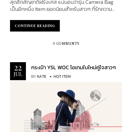
สุดฮิตสัญชาติฝรั่งเศส แน่นอนว่ารุ่น Camera Bag
เป็นอีกหนึ่ง Item ยอดนิยมสำหรับสาวๆ ที่รักความ
คล่องแคล่ว Saint Laurent ใบสวยใบนี้ มีจุดเด่นทั้งใน
เรื่องการออกแบบกระเป๋า ที่สามารถนำออกมาใช้ได้ใน
CONTINUE READING
CONTINUE READING
ทุกโอกาส อีกทั้งยังมีความปราณีต ดูผู้ดีในแบบฉบับ
ของสาวปารีเซียง เรียกได้ว่าเป็นใบที่มีความสวย หรูหรา
และคล่องตัว ในใบเดียว ดังนั้น ในบทความนี้จะมาเจาะ
0 COMMENTS
รายละเอียด Anatomy of YSL Camera Bag ว่าจะมี
ดีเทล ลูกเล่น หรือประโยชน์ใช้สอยอย่างไรบ้าง Front
Design : ด้านหน้าของกระเป๋า Material : ในรุ่น (LOU
22
กระเป๋า YSL WOC ไอเทมใบใหม่คู่ใจสาวๆ
Camera Bag In Quilted Leather) วัสดุที่นำมาผลิต
JUL
BY
KATE
HOT ITEM
กระเป๋ามีหลายชนิด ได้แก่ หนังลูกวัว (Calfskin
Leather) มีคุณสมบัติเป็นหนังค่อนข้างหนาและทนทาน
อีกประเภทที่นำมาผลิต คือ หนังแกะ (Lambskin) มี
คุณสมบัติเป็นหนังนิ่ม นุ่มมือ ทนทาน พอลิเอไมด์
(Polyamide) หรือไนลอน (Nylon) มีคุณสมบัติทนทาน
เหนียว แต่ยังคง ยืดหยุ่นและคืนตัวได้ค่อนข้างดี และผ้า
วิสโคส 50% (Viscose 50%) มีคุณสมบัติ เส้นด้ายมี
ความหนืดสูง Stitching : การเย็บเป็นลักษณะของเย็บ