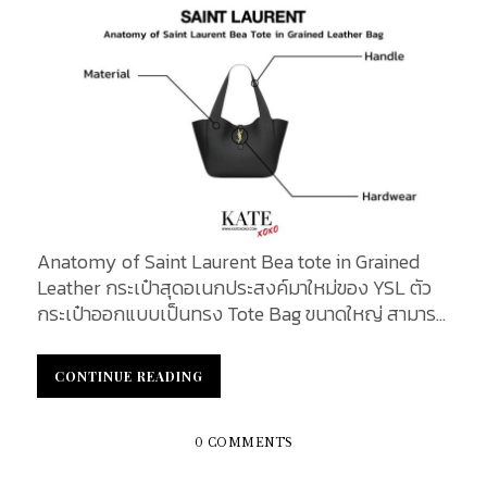
มากขึ้น YSL NIKI Oversized in Shearling กระเป๋า
YSL NIKI Oversized in Shearling เป็นผลงานที่แสดง
ถึงความงามและความหรูหราผสานกันอย่างลงตัวจาก
Yves Saint Laurent ซึ่งมีการนำเสนอในรูปแบบที่ไม่
เหมือนใครและทันสมัย โดยใช้วัสดุเชียร์ลิง หรือหนังขน
แกะ ที่มีลักษณะเนื้อนุ่มและสวยงาม เหมาะสำหรับฤดู
หนาวและเป็นไอเทมที่เพิ่มความอบอุ่นให้กับสไตล์ของผู้
ใช้ ตัวกระเป๋ามีการออกแบบที่หรูหราและแฝงไปด้วย
ความเป็นเอกลักษณ์ของแบรนด์ YSL โดยเฉพาะใน
ดีไซน์ของสายสะพายแบบเชือกเกลียวและลาย NIKI ซึ่งมี
Anatomy of Saint Laurent Bea tote in Grained
ขนาดใหญ่กว่ารุ่นปกติ ทำให้สะดวกและเหมาะสำหรับการ
Leather กระเป๋าสุดอเนกประสงค์มาใหม่ของ YSL ตัว
ใช้งานในทุก ๆ วัน ขนาดใหญ่และสามารถบรรจุของได้
กระเป๋าออกแบบเป็นทรง Tote Bag ขนาดใหญ่ สามารถ
มากขึ้น เป็นตัวเลือกที่สมบูรณ์แบบสำหรับการใช้งานทั้ง
จุของได้ในระดับดีเยี่ยม ตัวกระเป๋าทำจากหนังกวาง
ในชีวิตประจำวันและโอกาสพิเศษ ดีไซน์ของกระเป๋ารุ่นนี้
พร้อมแถบข้างกระเป๋าที่มีลูกเล่นสามารถหุบและขยายได้
ยังมีความหลากหลายในการเลือกใช้สีและดีเทลที่
CONTINUE READING
CONTINUE READING
โดยมีกิมมิกเล็กๆ เป็นสายหนังไว้คอยรัด และจัดรูปทรง
สามารถเลือกจับคู่กับเสื้อผ้าและสไตล์ของผู้ใช้ได้อย่าง
กระเป๋าจากภายใน Saint Laurent Bea Tote Front
หลากหลาย เช่น สีดำ สีน้ำตาล รวมถึงเฉดสีที่มีการแต่ง
Design : ด้านหน้าของกระเป๋า Material : วัสดุที่ถูกทำมา
แต้มด้วยวัสดุเชียร์ลิงที่ให้สัมผัสอ่อนนุ่ม มอบความรู้สึก
0 COMMENTS
ผลิตกระเป๋าคือหนังกวาง ผิวสัมผัสมีความนุ่มนวล และ
หรูหราแต่เรียบง่าย กระเป๋า NIKI ขนาดใหญ่ทำจากขน