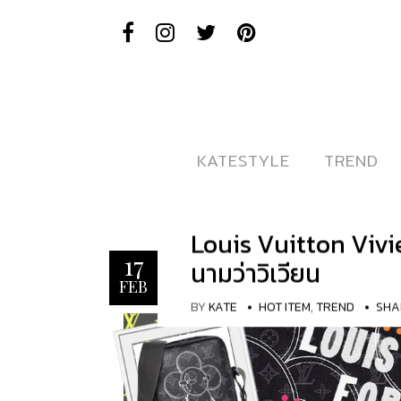
KATESTYLE
KATESTYLE
TREND
TREND
Louis Vuitton Vivi
17
นามว่าวิเวียน
FEB
BY
KATE
HOT ITEM
,
TREND
SHA