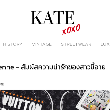
ดูหนังออนไลน์
HISTORY
HISTORY
VINTAGE
VINTAGE
STREETWEAR
STREETWEAR
LUX
LUX
enne – สัมผัสความน่ารักของสาวขี้อาย
RE