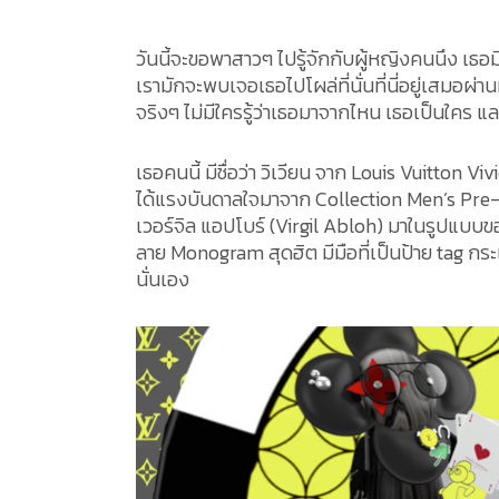
วันนี้จะขอพาสาวๆ ไปรู้จักกับผู้หญิงคนนึง เธอม
เรามักจะพบเจอเธอไปโผล่ที่นั่นที่นี่อยู่เสมอผ
จริงๆ ไม่มีใครรู้ว่าเธอมาจากไหน เธอเป็นใคร แล
เธอคนนี้ มีชื่อว่า วิเวียน จาก Louis Vuitton V
ได้แรงบันดาลใจมาจาก Collection Men’s Pre-F
เวอร์จิล แอปโบร์ (Virgil Abloh) มาในรูปแบบข
ลาย Monogram สุดฮิต มีมือที่เป็นป้าย tag กระเ
นั่นเอง