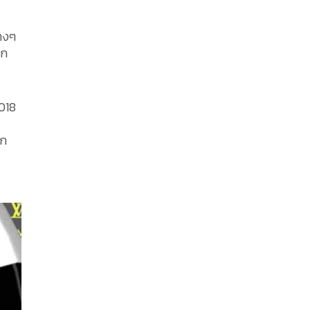
่างๆ
าก
ะ
2018
าก