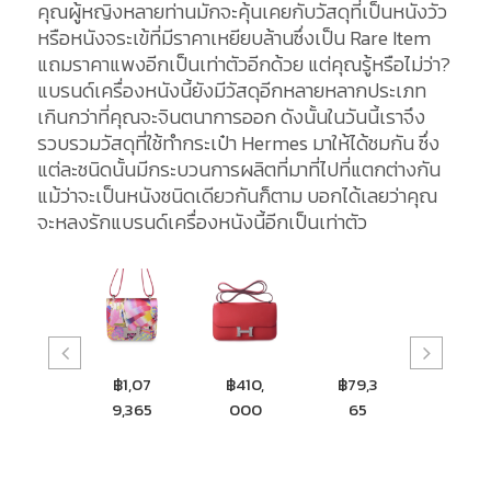
คุณผู้หญิงหลายท่านมักจะคุ้นเคยกับวัสดุที่เป็นหนังวัว
หรือหนังจระเข้ที่มีราคาเหยียบล้านซึ่งเป็น Rare Item
แถมราคาแพงอีกเป็นเท่าตัวอีกด้วย แต่คุณรู้หรือไม่ว่า?
แบรนด์เครื่องหนังนี้ยังมีวัสดุอีกหลายหลากประเภท
เกินกว่าที่คุณจะจินตนาการออก ดังนั้นในวันนี้เราจึง
รวบรวมวัสดุที่ใช้ทำกระเป๋า Hermes มาให้ได้ชมกัน ซึ่ง
แต่ละชนิดนั้นมีกระบวนการผลิตที่มาที่ไปที่แตกต่างกัน
แม้ว่าจะเป็นหนังชนิดเดียวกันก็ตาม บอกได้เลยว่าคุณ
จะหลงรักแบรนด์เครื่องหนังนี้อีกเป็นเท่าตัว
฿539,
฿1,07
฿410,
฿79,3
฿104
900
9,365
000
65
233