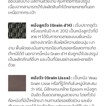
อ่อนบอบบาง มีสีด้านสวยงาม คุ้มค่าต่อการแปรรูป
เนื่องจากสามารถนำไปผลิตสินค้าได้หลายหลายที่นอก
เหนือจากกระเป๋า
หนังลูกวัว (Grain d’H) :
เริ่มปรากฏตัว
ครั้งแรกในปี ค.ศ. 2012 เป็นหนังลูกวัวที่มี
ลาย H ได้รับการกดลายลงบนผืนหนัง
อย่างปราณีต สัมผัสมีความอ่อนนุ่ม เงา
งาม พื้นผิวของมันสามารถป้องกันรอยหรือลดการเกิด
ตำหนิได้ดี นอกจากนี้หนัง Grain d’H ยังถูกนำไปแปรรูป
เป็นผลิตภัณฑ์อื่นๆ และเป็นที่นิยมอย่างแพร่หลายอีก
ด้วย
หนังวัว (Grain Lisse) :
เป็นหนัง Veau
Grain Lisse หรือที่รู้จักกันในหมู่นักสะสม
ว่า VGL มีลักษณะคล้าย Epsom หนังถูก
บีบอัด ขึ้นลวดลายนูนสวยงาม โดยทั่วไป
คือหนังที่มีน้ำหนักเบา ทนทานต่อรอยขีดข่วน และยัง