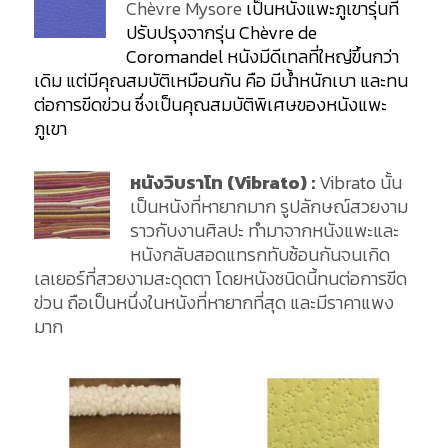
Chèvre Mysore
เป็นหนังแพะภูเขารุ่นที่
ปรับปรุงจากรุ่น Chèvre de
Coromandel หนังมีดีเทลที่ใหญ่ขึ้นกว่า
เดิม แต่มีคุณสมบัติเหมือนกัน คือ มีน้ำหนักเบา และทน
ต่อการขีดข่วน ซึ่งเป็นคุณสมบัติพิเศษของหนังแพะ
ภูเขา
หนังวิบราโท (Vibrato) :
Vibrato นั้น
เป็นหนังที่หายากมาก รูปลักษณ์สวยงาม
ราวกับงานศิลปะ ทำมาจากหนังแพะและ
หนังกลับสอดแทรกทับซ้อนกันจนเกิด
เลเยอร์ที่สวยงามสะดุดตา โดยหนังชนิดนี้ทนต่อการขีด
ข่วน ถือเป็นหนึ่งในหนังที่หายากที่สุด และมีราคาแพง
มาก