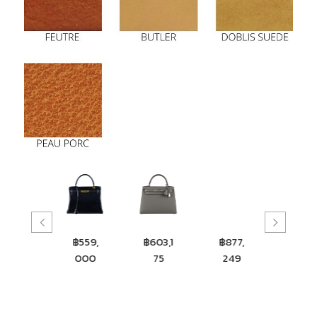
฿550,
฿559,
฿603,1
฿877,
฿730
265
000
75
249
200