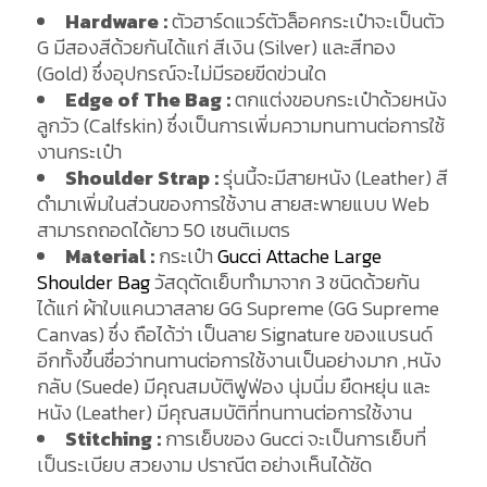
Hardware :
ตัวฮาร์ดแวร์ตัวล็อคกระเป๋าจะเป็นตัว
G มีสองสีด้วยกันได้แก่ สีเงิน (Silver) และสีทอง
(Gold) ซึ่งอุปกรณ์จะไม่มีรอยขีดข่วนใด
Edge of The Bag :
ตกแต่งขอบกระเป๋าด้วยหนัง
ลูกวัว (Calfskin) ซึ่งเป็นการเพิ่มความทนทานต่อการใช้
งานกระเป๋า
Shoulder Strap :
รุ่นนี้จะมีสายหนัง (Leather) สี
ดำมาเพิ่มในส่วนของการใช้งาน สายสะพายแบบ Web
สามารถถอดได้ยาว 50 เซนติเมตร
Material :
กระเป๋า
Gucci Attache Large
Shoulder Bag
วัสดุตัดเย็บทำมาจาก 3 ชนิดด้วยกัน
ได้แก่ ผ้าใบแคนวาสลาย GG Supreme (GG Supreme
Canvas) ซึ่ง ถือได้ว่า เป็นลาย Signature ของแบรนด์
อีกทั้งขึ้นชื่อว่าทนทานต่อการใช้งานเป็นอย่างมาก ,หนัง
กลับ (Suede) มีคุณสมบัติฟูฟ่อง นุ่มนิ่ม ยืดหยุ่น และ
หนัง (Leather) มีคุณสมบัติที่ทนทานต่อการใช้งาน
Stitching :
การเย็บของ Gucci จะเป็นการเย็บที่
เป็นระเบียบ สวยงาม ปราณีต อย่างเห็นได้ชัด