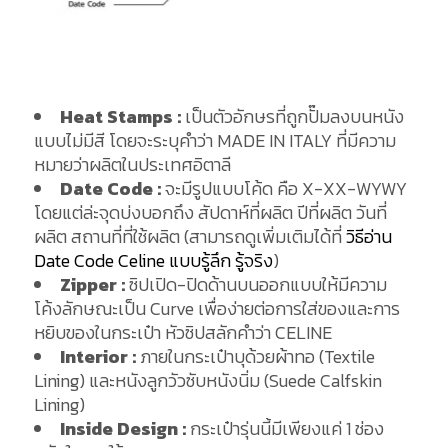
Heat Stamps :
เป็นตัวอักษรที่ถูกปั๊มลงบนหนัง
แบบไม่มีสี โดยจะระบุคำว่า MADE IN ITALY ที่มีความ
หมายว่าผลิตในประเทศอิตาลี
Date Code :
จะมีรูปแบบโค้ด คือ X-XX-WYWY
โดยแต่ล่ะจุดบ่งบอกถึง สัปดาห์ที่ผลิต ปีที่ผลิต วันที่
ผลิต สถานที่ที่ใช้ผลิต (สามารถดูเพิ่มเติมได้ที่
วิธีอ่าน
Date Code Celine แบบรู้ลึก รู้จริง
)
Zipper
:
ซิปเปิด-ปิดด้านบนออกแบบให้มีความ
โค้งลักษณะเป็น Curve เพื่อง่ายต่อการใส่ของและการ
หยิบของในกระเป๋า หัวซิปสลักคำว่า CELINE
Interior
:
ภายในกระเป๋าบุด้วยผ้าทอ (Textile
Lining) และหนังลูกวัวซับหนังนิ่ม (Suede Calfskin
Lining)
Inside Design :
กระเป๋ารุ่นนี้มีเพียงแค่ 1 ช่อง