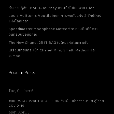
ทำความรู้จัก Dior D-Journey กระเป๋าใบใหม่จาก Dior
Louis Vuitton x Voutilainen การพบกันแห่ง 2 ยักษ์ใหญ่
แห่งโลกเวลา
Speedmaster Moonphase Meteorite ตามติดดิถีดวง
จันทร์บนข้อมือคุณ
The New Chanel 25 IT BAG ใบใหม่แห่งโลกแฟชั่น
เปรียบเทียบกระเป๋า Chanel Mini, Small, Medium และ
Jumbo
Popular Posts
…
Tue, October 6.
#DIORSTANDSWITHYOU – DIOR สั่งเย็บหน้ากากอนามัย สู้ไวรัส
COVID-19
Mon, April 6.