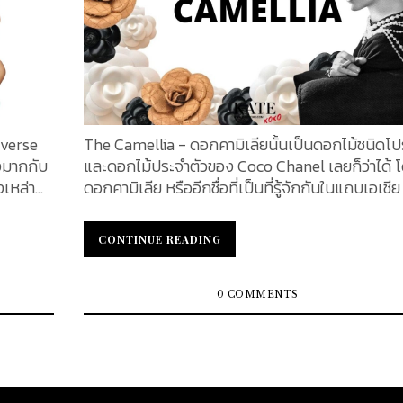
iverse
The Camellia - ดอกคามิเลียนั้นเป็นดอกไม้ชนิดโ
งมากกับ
และดอกไม้ประจำตัวของ Coco Chanel เลยก็ว่าได้ 
งเหล่า
ดอกคามิเลีย หรืออีกชื่อที่เป็นที่รู้จักกันในแถบเอเชีย
ๆ ก็ล้วน
กุหลาบญี่ปุ่น (Japanses Rose) นั้นมีมากกว่า 120 
นอนว่า
พันธุ์ ตามบันทึกมีการกล่าวถึงดอกคามิเลียว่า ได้มี
CONTINUE READING
CONTINUE READING
ลับ หรือ
เข้ามาในประเทศแถบยุโรป ช่วงกลางคริสต์ศตวรรษที
ชิ้นไหน
โดย พระเจ้าหลุย ฟิลิป แห่งฝรั่งเศส (Louis-Philip
จักรวาล”
และ ซาร์ แห่งรัสเซีย (Tsarist Russia) แต่กว่าดอกค
0 COMMENTS
เลียจะมาเป็นส่วนหนึ่งของ Chanel นั้น มีประวัติคว
ส ที่
เป็นมาที่น่าสนใจ ซึ่งทางเราได้รวบรวมเนื้อหาทั้งห
cci คอล
ให้เหล่าสาวก Chanel ได้รับชมกันไว้ที่นี้เป็นที่เรียบร
ลิกให้ดู
แล้วค่ะ ดอกคามิเลีย chanel The meaning of the