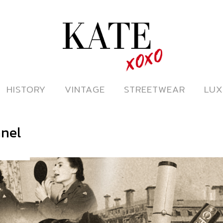
ดูหนังออนไลน์
HISTORY
HISTORY
VINTAGE
VINTAGE
STREETWEAR
STREETWEAR
LUX
LUX
anel