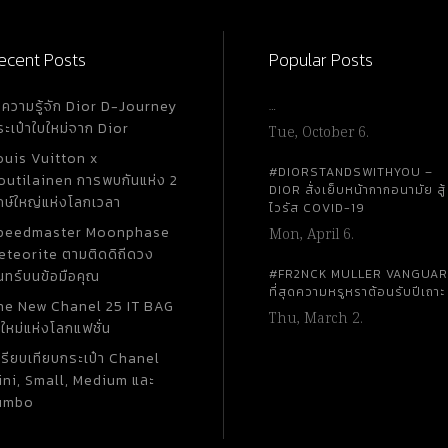
camellia flower ดอกคามิเลีย (Camellia) เป็น
คลาสสิก
สัญลักษณ์แห่งความเย้ายวนและสง่างามของผู้หญิ
ห้กับชุด
เนื่องจากความขาวบริสุทธิ์ กลีบดอกไม้ที่เรียงทับซ้
ecent Posts
Popular Posts
กันอย่างสวยงามและลงตัว ประกอบกับความมนกลม
ัญชาติส
หลักสมมาตร จึงถูกเลือกใช้และจัดสรรให้เป็นดอกไม
ำความรู้จัก Dior D-Journey
…
พชรทั้ง
ของผู้หญิงชนชั้นสูงในสมัยนั้น ซึ่งได้มีการนำดอกไม
ระเป๋าใบใหม่จาก Dior
Tue, October 6.
ประดับตกแต่งตามเสื้อผ้า และประดับผม อีกทั้งยังได
ouis Vuitton x
ู โดด
การนำมาตกแต่งตามสถานที่สำคัญต่าง ๆ เช่นกัน อย
#DIORSTANDSWITHYOU –
outilainen การพบกันแห่ง 2
โรงหนัง, โรงละครโอเปร่า และรถม้าลากโดยสาร รอ
DIOR สั่งเย็บหน้ากากอนามัย สู้
กษ์ใหญ่แห่งโลกเวลา
ไวรัส COVID-19
สวนสาธารณะบัวส์ เดอ บูโลญ (Bois de Boulogne)
peedmaster Moonphase
Mon, April 6.
ด้วย Camellia is not just a flower จุดเริ่มต้นของ
eteorite ตามติดดิถีดวง
การนำดอกคามิเลียมาเป็นส่วนหนึ่งของแบรนด์ Ch
#FR2NCK MULLER VANGUA
นทร์บนข้อมือคุณ
นั้น มีประวัติความเป็นมาที่น่าสนใจ เนื่องจากความ
ที่สุดความหรูหราต้อนรับปีเถาะ
he New Chanel 25 IT BAG
ของดอกคามิเลียที่เป็นสัญลักษณ์ของความเย้ายวน
Thu, March 2.
ใหม่แห่งโลกแฟชั่น
สง่างามของผู้หญิง แต่ได้เริ่มมีการนำมาใช้อย่างจริ
ในแวดวงแฟชั่นเครื่องแต่งกายของสุภาพบุรุษในช่ว
ปรียบเทียบกระเป๋า Chanel
ini, Small, Medium และ
คริสต์ศตวรรษที่...
umbo