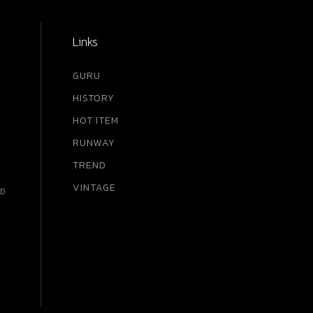
ง
อน
Links
 ถูก
้
GURU
้มา
HISTORY
้มี
่าง
HOT ITEM
บ
RUNWAY
 อีก
TREND
anel
VINTAGE
RD
หมาย
และ
งจัง
งปี