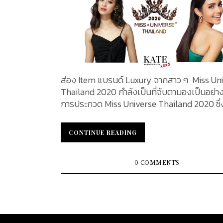
ส่อง Item แบรนด์ Luxury จากสาว ๆ Miss Un
Thailand 2020 กำลังเป็นที่จับตามองเป็นอย่า
การประกวด Miss Universe Thailand 2020 ซึ่
Item ที่สาว ๆ เลือกมาเสริมความแพงให้ลุคต่าง 
แต่มาจากแบรนด์ Luxury สุดหรูทั้งนั้น และแน่
CONTINUE READING
CONTINUE READING
ทางเราก็ไม่พลาดที่จะ Zoom In มาให้เหล่าแฟนค
แฟนนางงาม ได้ชมกันว่าแต่ละคนเขาเลือก Item 
ของแบรนด์อะไรมาเสริมความเป็น “ตัวจริงแห่ง
0 COMMENTS
กันบ้าง ตามไปหาคำตอบกันได้เลยค่ะ เปิดมาคนแรกด้วย
MUT08 วีนา ปวีนา ซิงค์ กับเสื้อแจ็คเก็ตสีฟ้าสดใ
พร้อมลายโมโนแกรม GG สีเงิน จากแบรนด์ Gu
เล็กชั่น Spring Summer 2020 ที่ช่วยเสริมบุคค