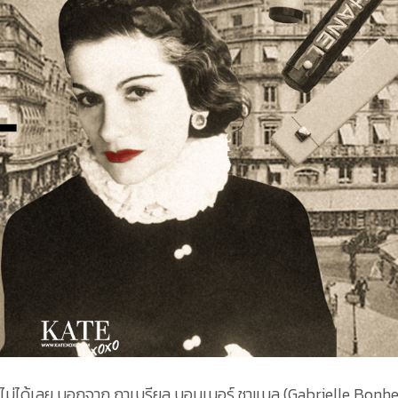
รไปไม่ได้เลย นอกจาก กาเบรียล บอนเนอร์ ชาแนล (Gabrielle Bonh