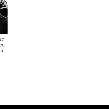
ปรด
โดย
 คือ
สาย
การนำ
่ 19
pe)
ามิ
าม
มดมา
้อย