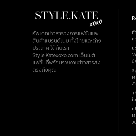
สง่ามากขึ้น ต่อด้วยกำไลข้อมือจากแบรนด์ Cartier
คอลเล็กชั่น Juste un Clou ดีไซน์เรียบหรูแบบ
คล้ายตะปู ผลิตจาก Rose Gold 18K เพิ่มลูกเล่นใ
R
ไทย ทำให้ดูมีอะไรมากขึ้น ส่งท้ายสาว วีนา ด้วยนาฬิกา
จากแบรนด์ Franck Muller ผู้ผลิตนาฬิกาหรูส
ท
อัพเดทข่าวสารวงการแฟชั่นและ
วิส ตัวเรือนทำจาก Rose Gold 18K ประดับด้วยเ
ก
สินค้าแบรนด์เนม ทั้งไทยและต่าง
เรือน มาพร้อมสายหนังสีดำ มาต่อกันที่ MUT91 ซินดี้ อ
ประเทศ ได้กับเรา
L
เล็กซานดร้า แฮงกี่ กับรองเท้าสีดำดีไซน์เรียบหร
Style.Katexoxo.com เว็บไซต์
V
เด่นด้วยส้นรองเท้าที่เป็นโมโนแกรม...
ยั
แฟชั่นที่พร้อมรายงานข่าวสารส่ง
ตรงถึงคุณ
S
M
จั
T
ใบ
เ
M
J