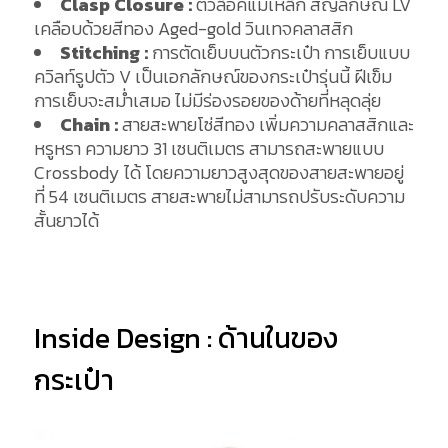
Clasp Closure :
ตัวล็อคแม่เหล็ก สัญลักษณ์ LV
เคลือบด้วยสีทอง Aged-gold วินเทจคลาสสิก
Stitching :
การตัดเย็บบนตัวกระเป๋า การเย็บแบบ
ควิลท์รูปตัว V เป็นเอกลักษณ์ของกระเป๋ารุ่นนี้ ฝีเข็ม
การเย็บจะสม่ำเสมอ ไม่มีร่องรอยของด้ายที่หลุดลุ่ย
Chain :
สายสะพายโซ่สีทอง เพิ่มความคลาสสิกและ
หรูหรา ความยาว 31 เซนติเมตร สามารถสะพายแบบ
Crossbody ได้ โดยความยาวสูงสุดของสายสะพายอยู่
ที่ 54 เซนติเมตร สายสะพายไม่สามารถปรับระดับความ
สั้นยาวได้
Inside Design : ด้านในของ
กระเป๋า