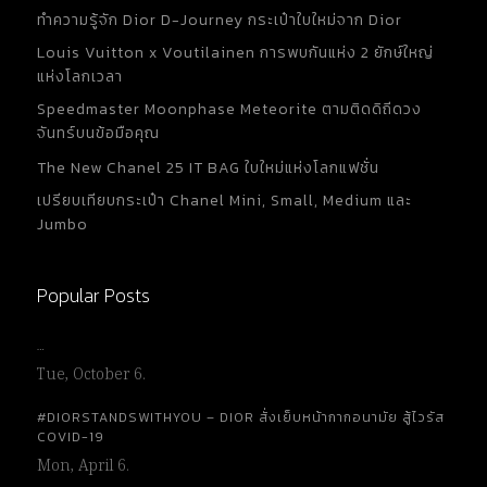
ทำความรู้จัก Dior D-Journey กระเป๋าใบใหม่จาก Dior
Louis Vuitton x Voutilainen การพบกันแห่ง 2 ยักษ์ใหญ่
แห่งโลกเวลา
Speedmaster Moonphase Meteorite ตามติดดิถีดวง
จันทร์บนข้อมือคุณ
The New Chanel 25 IT BAG ใบใหม่แห่งโลกแฟชั่น
เปรียบเทียบกระเป๋า Chanel Mini, Small, Medium และ
Jumbo
Popular Posts
…
Tue, October 6.
#DIORSTANDSWITHYOU – DIOR สั่งเย็บหน้ากากอนามัย สู้ไวรัส
COVID-19
Mon, April 6.