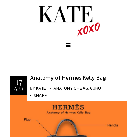
Anatomy of Hermes Kelly Bag
17
BY
KATE
ANATOMY OF BAG
,
GURU
APR
SHARE