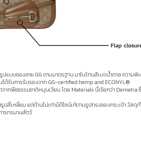
ในรูปแบบของลาย GG ตามมาตรฐาน มาในโทนสีเบจน้ำตาล ความพิ
ดล้อมได้รับการรับรองจาก GG-certified hemp and ECONYL®
จากพืชธรรมชาติหมุนเวียน โดย Materials นี้เรียกว่า Demetra ซึ
สี่เหลี่ยม แต่ด้านไม่เท่ามีดีไซน์เก๋ตามรูปทรงของกระเป๋า วัสดุท
การทรมานสัตว์