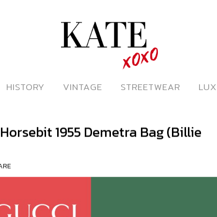
ดูหนังออนไลน์
HISTORY
HISTORY
VINTAGE
VINTAGE
STREETWEAR
STREETWEAR
LUX
LUX
orsebit 1955 Demetra Bag (Billie
ARE