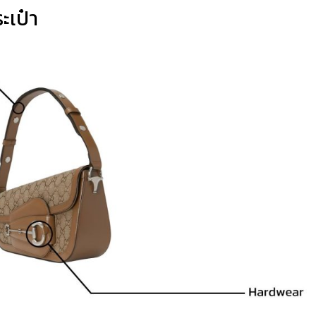
ะเป๋า