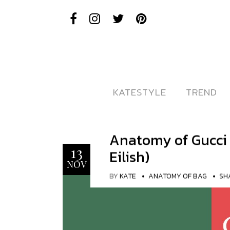
KATESTYLE
KATESTYLE
TREND
TREND
Anatomy of Gucci H
13
Eilish)
NOV
BY
KATE
ANATOMY OF BAG
SH