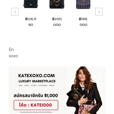
฿126,9
฿200,
฿188,
฿265,
฿22
90
000
000
000
00
รัก
xoxo