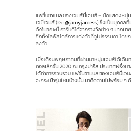
แฟชั่นชาแนล ของเจมส์มี่เจมส์ – นักแสดงหนุ
เจมี่เจมส์ (IG :
@jamyjamess
) ซึ่งเป็นบุคคล
ดังในขณะนี้ การันตีได้จากรางวัลต่าง ๆ มากมายใ
อีกทั้งไลฟ์สไตล์การแต่งตัวที่ดูไม่ธรรมดา โดยก
ลงตัว
เมื่อเดือนพฤษภาคมที่ผ่านมาหนุ่มเจมส์ได้เดินท
คอลเล็กชั่น 2020 ณ กรุงปารีส ประเทศฝรั่งเศส ซึ
ได้ทำการรวบรวม แฟชั่นชาแนล ของเจมส์มี่เจมส์
จะกระเป๋ารุ่นไหนบ้างนั้น มาติดตามไปพร้อม ๆ ก