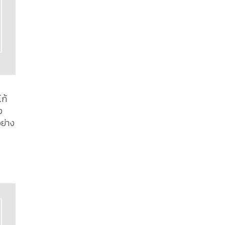
ก้
ง
ย่าง