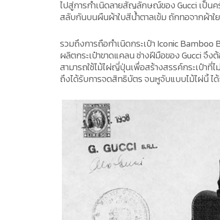
ไปสู่การกำเนิดลายสัญลักษณ์ของ Gucci เป็นครั้
สลับกันบนผืนผ้าใบสีน้ำตาลเข้ม ถักทอจากผ้าใ
รวมถึงการถือกำเนิดกระเป๋า Iconic Bamboo Bag
ผลิตกระเป๋าขาดแคลน ช่างฝีมือของ Gucci จึงต้
สามารถใช้ไม้ไผ่ญี่ปุ่นเพื่อสร้างสรรค์กระเป๋าท
ถึงได้รับการจดสิทธิบัตร จนหูจับแบบไม้ไผ่นี้ 