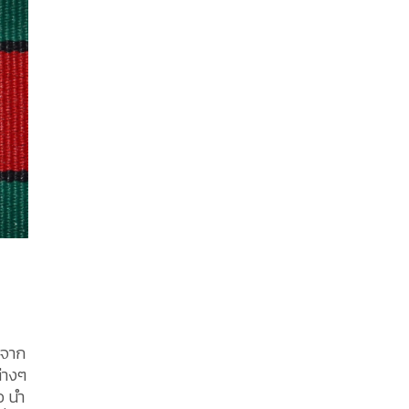
งจาก
่างๆ
อ นำ