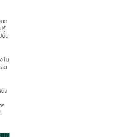
หลาก
รู้
นั้น
ง ใน
ผลิต
หนัง
าร
้