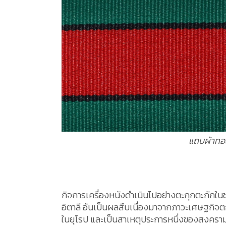
แถบผ้าทอส
กิจการเครื่องหนังดำเนินไปอย่างตะกุกตะกักใ
อิตาลี อันเป็นผลสืบเนื่องมาจากภาวะเศษฐกิจตก
ในยุโรป และเป็นสาเหตุประการหนึ่งของสงครามโล