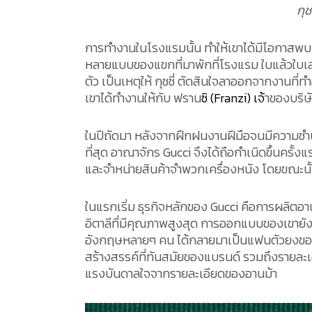
กุช
การทำงานในโรงแรมนั้น ทำให้เขาได้มีโอกาสพบ
หลายแบบของแขกที่มาพักที่โรงแรม ใบแล้วใบเล่า
ตัว เป็นเหตุให้ กุชชี่ ตัดสินใจลาออกจากงานที่ท
เขาได้ทำงานให้กับ ฟราน
ซิ (Franzi) เจ้
าของบริษ
ในปีถัดมา หลังจากฝึกฝนงานฝีมือจนมีความชำนา
ที่สุด อาณาจักร Gucci จึงได้ถือกำเนิดขึ้นครั้ง
และจำหน่ายสินค้าจำพวกเครื่องหนัง โดยขณะนั้น ก
ในแรกเริ่ม ธุรกิจหลักของ Gucci คือการผลิตอานม
อิตาลีที่มีคุณภาพสูงสุด การออกแบบของเขายังค
อังกฤษหลายๆ คน ได้กลายมาเป็นแฟนตัวยงของแ
สร้างสรรค์ที่ทันสมัยของแบรนด์ รวมถึงรายละเอ
แรงบันดาลใจจากรายละเอียดของอานม้า