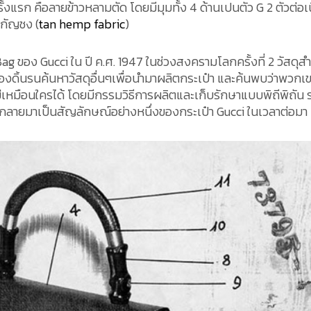
งแรก คือลายข้าวหลามตัด โดยมีมุมทั้ง 4 ด้านเปนตัว G 2 ตัวต่อเน
ยกัญชง (
tan hemp fabric
)
 ของ Gucci ใน ปี ค.ศ. 1947 ในช่วงสงครามโลกครั้งที่ 2 วัสดุส
องดิ้นรนค้นหาวัสดุอื่นๆเพื่อนำมาผลิตกระเป๋า และค้นพบว่าพวกเ
ี่ไม่เหมือนใครได้ โดยมีกรรมวิธีการผลิตและเก็บรักษาแบบพิถีพิถัน
ได้กลายมาเป็นสัญลักษณ์อย่างหนึ่งของกระเป๋า Gucci ในเวลาต่อมา