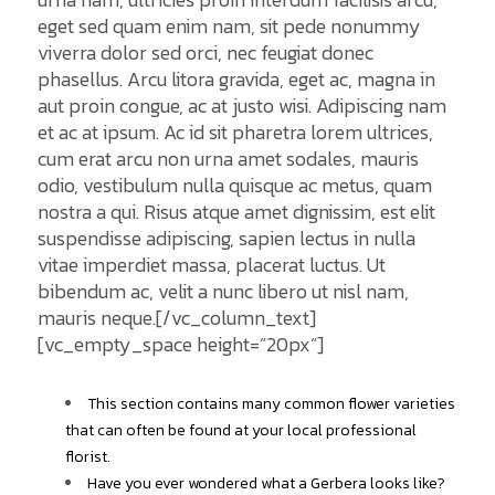
eget sed quam enim nam, sit pede nonummy
viverra dolor sed orci, nec feugiat donec
phasellus. Arcu litora gravida, eget ac, magna in
aut proin congue, ac at justo wisi. Adipiscing nam
et ac at ipsum. Ac id sit pharetra lorem ultrices,
cum erat arcu non urna amet sodales, mauris
odio, vestibulum nulla quisque ac metus, quam
nostra a qui. Risus atque amet dignissim, est elit
suspendisse adipiscing, sapien lectus in nulla
vitae imperdiet massa, placerat luctus. Ut
bibendum ac, velit a nunc libero ut nisl nam,
mauris neque.[/vc_column_text]
[vc_empty_space height=”20px”]
This section contains many common flower varieties
that can often be found at your local professional
florist.
Have you ever wondered what a Gerbera looks like?