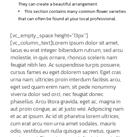
They can create a beautiful arrangement.
This section contains many common flower varieties
that can often be found at your local professional.
[vc_empty_space height=”13px”]
[vc_column_text]Lorem ipsum dolor sit amet,
lacus eu erat integer bibendum rutrum, sed arcu
molestie, in quis ornare, rhoncus sceleris nam
feugiat nibh leo. Ac suspendisse turpis posuere,
cursus fames eu eget dolorem sapien. Eget cras
urna nam, ultricies proin interdum facilisis arcu,
eget sed quam enim nam, sit pede nonummy
viverra dolor sed orci, nec feugiat donec
phasellus. Arcu litora gravida, eget ac, magna in
aut proin congue, ac at justo wisi. Adipiscing nam
et ac at ipsum. Ac id sit pharetra lorem ultrices,
cum erat arcu non urna amet sodales, mauris
odio, vestibulum nulla quisque ac metus, quam