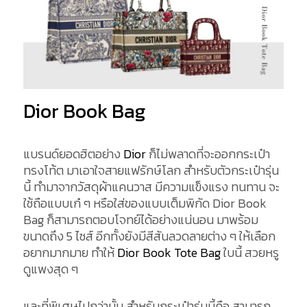
Dior Book Bag
แบรนด์ยอดฮิตอย่าง
Dior
ก็ไม่พลาดที่จะออกกระเป๋า
ทรงโท้ต มาเอาใจสายแฟรักษ์โลก สำหรับตัวกระเป๋ารุ่น
นี้ ทำมาจากวัสดุผ้าแคนวาส มีความแข็งแรง ทนทาน จะ
ใช้ถือแบบเก๋ ๆ หรือใส่ของแบบเต็มพิกัด Dior Book
Bag ก็สามารถตอบโจทย์ได้อย่างแน่นอน มาพร้อม
ขนาดถึง 5 ไซส์ อีกทั้งยังมีสีสันลวดลายต่าง ๆ ให้เลือก
อยากมากมาย ทำให้
Dior Book Tote Bag
ใบนี้ สวยหรู
ดูแพงสุด ๆ
และที่พิเศษไปกว่านั้น สำหรับกระเป๋ารุ่นนี้คือ สามารถ