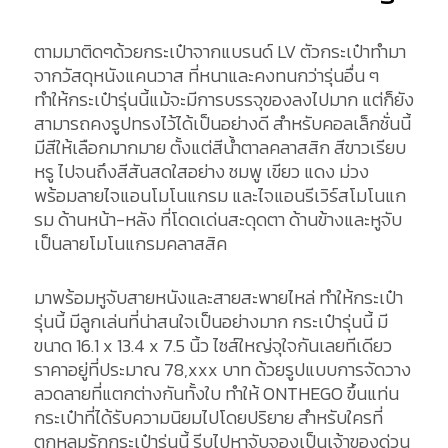
ตามมาติดๆด้วยกระเป๋าจากแบรนด์ LV ตัวกระเป๋าทำมา
จากวัสดุหนังแคนวาส ที่หนาและคงทนกว่ารุ่นอื่น ๆ
ทำให้กระเป๋ารุ่นนี้แม้จะมีการบรรจุของลงไปมาก แต่ก็ยัง
สามารถคงรูปทรงไว้ได้เป็นอย่างดี สำหรับคอลเล็กชั่นนี้
มีสีให้เลือกมากมาย ตั้งแต่สีน้ำตาลคลาสสิก สีขาวเรียบ
หรู ไปจนถึงสีสันสดใสอย่าง ชมพู เขียว แดง ม่วง
พร้อมลายไจแอนโมโนแกรม และไจแอนรีเวิร์สโมโนแก
รม ด้านหน้า-หลัง ที่โดดเด่นสะดุดตา ด้านข้างและหูจับ
เป็นลายโมโนแกรมคลาสสิค
มาพร้อมหูจับสายหนังและสายสะพายไหล่ ทำให้กระเป๋า
รุ่นนี้ มีลูกเล่นที่น่าสนใจเป็นอย่างมาก กระเป๋ารุ่นนี้ มี
ขนาด 16.1 x 13.4 x 7.5 นิ้ว ไซส์ใหญ่จุใจกันเลยทีเดียว
ราคาอยู่ที่ประมาณ 78,xxx บาท ด้วยรูปแบบการจัดวาง
ลวดลายที่แตกต่างกันทั้งใบ ทำให้ ONTHEGO ขึ้นแท่น
กระเป๋าที่ได้รับความนิยมไปโดยปริยาย สำหรับใครที่
ตกหลุมรักกระเป๋ารุ่นนี้ รีบไปหาจับจองเป็นเจ้าของด่วน