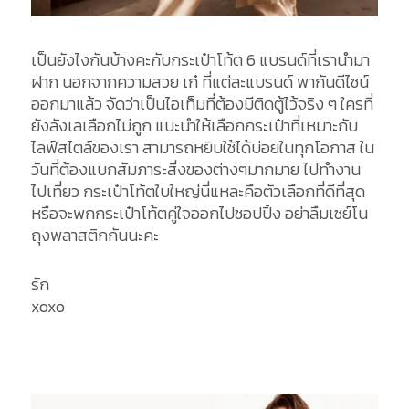
เป็นยังไงกันบ้างคะกับกระเป๋าโท้ต 6 แบรนด์ที่เรานำมา
ฝาก นอกจากความสวย เก๋ ที่แต่ละแบรนด์ พากันดีไซน์
ออกมาแล้ว จัดว่าเป็นไอเท็มที่ต้องมีติดตู้ไว้จริง ๆ ใครที่
ยังลังเลเลือกไม่ถูก แนะนำให้เลือกกระเป๋าที่เหมาะกับ
ไลฟ์สไตล์ของเรา สามารถหยิบใช้ได้บ่อยในทุกโอกาส ใน
วันที่ต้องแบกสัมภาระสิ่งของต่างๆมากมาย ไปทำงาน
ไปเที่ยว กระเป๋าโท้ตใบใหญ่นี่แหละคือตัวเลือกที่ดีที่สุด
หรือจะพกกระเป๋าโท้ตคู่ใจออกไปชอปปิ้ง อย่าลืมเซย์โน
ถุงพลาสติกกันนะคะ
รัก
xoxo