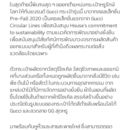
ใบสุดท้ายนี้พิเศษสุด ๆ ขอยกตำแหน่งกระเป๋าหรูรักษ์
โลก ให้กับแบรนด์ Gucci กระเป๋ารุ่นนี้ มาจากคอลเล็กชั่น
Pre-Fall 2020 เป็นคอลเล็กชั่นแรกจาก Gucci
Circular Lines เพื่อสนับสนุน House’s commitment
to sustainability ตามแนวคิดการพัฒนาอย่างยั่งยืน
เพื่อสนับสนุนวิสัยทัศน์การพัฒนาวงจรการผลิตสินค้า
ออกแบบมาสำหรับผู้ที่คำนึงถึงผลกระทบต่อสิ่ง
แวดล้อมโดยเฉพาะ
ตัวกระเป๋าผลิตจากวัสดุรีไซเคิล วัสดุชีวภาพและออแกนิ
คที่บางส่วนหรือทั้งหมดถูกผลิตขึ้นมาจากสิ่งมีชีวิต เช่น
พืช ต้นไม้ หรือสัตว์ ในกระบวนการอุตสาหกรรม จาก
แหล่งป่าไม้ที่มีการจัดการอย่างยั่งยืน ผ้าไนลอนที่ผลิต
ขึ้นโดยใช้เส้นด้ายจากผ้ารีไซเคิล สรรค์สร้างขึ้นอย่าง
ประณีตในรูปแบบของกระเป๋าโท้ตสีดำขลับพร้อมโลโก้
Gucci และลวดลาย GG สุดหรู
มาพร้อมกับหูหิ้วและสายสะพายไหล่ ซึ่งสามารถถอด