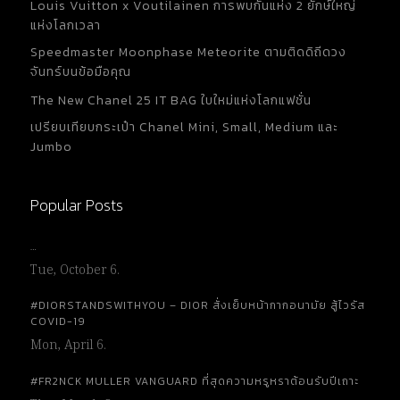
Louis Vuitton x Voutilainen การพบกันแห่ง 2 ยักษ์ใหญ่
แห่งโลกเวลา
Speedmaster Moonphase Meteorite ตามติดดิถีดวง
จันทร์บนข้อมือคุณ
The New Chanel 25 IT BAG ใบใหม่แห่งโลกแฟชั่น
เปรียบเทียบกระเป๋า Chanel Mini, Small, Medium และ
Jumbo
Popular Posts
…
Tue, October 6.
#DIORSTANDSWITHYOU – DIOR สั่งเย็บหน้ากากอนามัย สู้ไวรัส
COVID-19
Mon, April 6.
#FR2NCK MULLER VANGUARD ที่สุดความหรูหราต้อนรับปีเถาะ