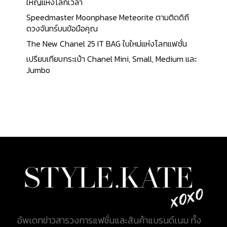
ผลิตขึ้นในยุคอดีต ณ ช่วงเวลาใดเวลาหนึ่ง ซึ่งกลับมาได้
ใหญ่แห่งโลกเวลา
รับความนิยมในยุคปัจจุบัน พร้อมกลิ่นอายความเก่าแก่
Speedmaster Moonphase Meteorite ตามติดดิถี
มีคุณค่าทางประวัติศาสตร์หรือจิตใจในปัจจุบันที่แฟชั่น
ดวงจันทร์บนข้อมือคุณ
วินเทจได้กลับมาเป็นกระแสอีกครั้ง ดีไซน์ของกระเป๋ารุ่น
The New Chanel 25 IT BAG ใบใหม่แห่งโลกแฟชั่น
ใหม่ๆ ส่วนใหญ่ก็ได้แรงบันดาลใจมาจากกระเป๋าวินเท
เปรียบเทียบกระเป๋า Chanel Mini, Small, Medium และ
จรุ่นเก่า ซึ่งทั่วโลกให้ความสนใจในสินค้าวินเทจอย่าง
Jumbo
มาก มนต์เสน่ห์และมนต์ขลังที่มีอยู่ในตัว สำหรับ
บทความนี้ จะมาแนะนำ 4 วิธีง่ายๆ สำหรับใช้พิจารณา
ก่อนการตัดสินใจซื้อกระเป๋าวินเทจสักใบ สิ่งสำคัญสิ่ง
แรกที่ควรพิจารณาคือ Authenticity หรือ ความเป็น
ของแท้ ก่อนการเลือกซื้อทุกครั้ง ไม่ว่าจะเป็นการซื้อขาย
อะไรก็ตาม สิ่งหนึ่งที่สำคัญและขาดไม่ได้ก็คือ การ
ค้นคว้าหาข้อมูลในสิ่งที่เราสนใจ ทำการบ้าน เปรียบ
เทียบ จุดสังเกตต่างๆที่สำคัญบนกระเป๋า อาทิเช่น Logo
Stamp, ฝีเข็มของแต่ละรุ่น, Date Code หรือ รหัสที่ระบุ
วันที่ผลิตกระเป๋า (สำหรับกระเป๋าวินเทจบางใบจะไม่มี
Code นี้ ให้ดูส่วนอื่นๆประกอบการตัดสินใจไปด้วย)
กระเป๋าแต่ละแบรนด์แต่ละรุ่นจะมีเอกลักษณ์ที่แตกต่าง
อัพเดทข่าวสารวงการแฟชั่นและสินค้าแบรนด์เนม ทั้ง
ออกไป ตัวอย่างเช่น กระเป๋า Chanel เอกลักษณ์ของ