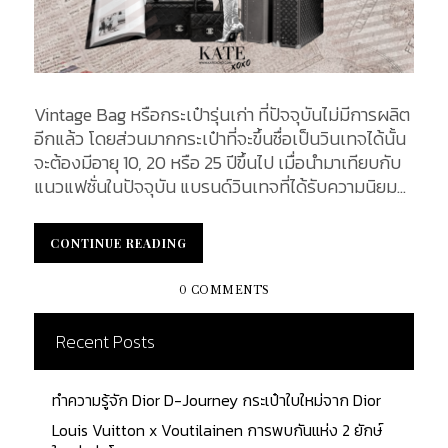
Vintage Bag หรือกระเป๋ารุ่นเก่า ที่ปัจจุบันไม่มีการผลิต
อีกแล้ว โดยส่วนมากกระเป๋าที่จะขึ้นชื่อเป็นวินเทจได้นั้น
จะต้องมีอายุ 10, 20 หรือ 25 ปีขึ้นไป เมื่อนำมาเทียบกับ
แนวแฟชั่นในปัจจุบัน แบรนด์วินเทจที่ได้รับความนิยม
อย่างสูงในปัจจุบันก็คงไม่พ้นแบรนด์ที่มีประวัติศาสตร์
ยาวนาน ยกตัวอย่างเช่น Hermès, Chanel, Louis
CONTINUE READING
CONTINUE READING
Vuitton ซึ่งแบรนด์เหล่านี้ยังคงสร้างมูลค่าให้กับสินค้า
ได้อย่างต่อเนื่อง ในตลาดซื้อขายของวินเทจ คำว่า
0 COMMENTS
Vintage มาจากคำว่า Vendage เป็นภาษาฝรั่งเศส แต่
เดิมนั้นเป็นภาษาในวงการผลิตไวน์ หมายถึงการเก็บบ่ม
Recent Posts
ไวน์ในระยะเวลาหลายปี ยิ่งใช้เวลาในการหมักบ่มนานเท่า
ไหร่ ก็ยิ่งทำให้รสชาติและกลิ่นของไวน์นั้นดีมากยิ่งขึ้น ซึ่ง
ทำความรู้จัก Dior D-Journey กระเป๋าใบใหม่จาก Dior
พอนำคำนี้มาใช้ในวงการแฟชั่น ช่วงประมาณยุค 1920s
ถึง 1980s ก็พอจะสรุปได้ว่า กระเป๋าวินเทจ คือ กระเป๋าที่
Louis Vuitton x Voutilainen การพบกันแห่ง 2 ยักษ์