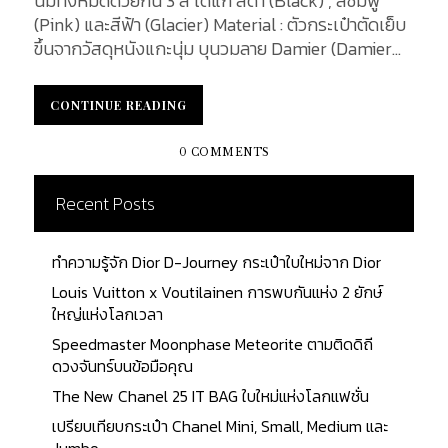
นี้มีทั้งหมดด้วยกัน 3 สี ได้แก่ สีดำ (Black) , สีชมพู
(Pink) และสีฟ้า (Glacier) Material : ตัวกระเป๋าตัดเย็บ
ขึ้นจากวัสดุหนังแกะนุ่ม บุนวมลาย Damier (Damier
Quilt Lambskin) มีลักษณะเป็นลายตารางหมากรุก อัน
เป็นเอกลักษณ์ของแบรนด์ Louis Vuitton โดยเฉพาะ
CONTINUE READING
CONTINUE READING
ซึ่งลายจะสลับหนังเรียบและหนังบุอย่างชัดเจน S-Lock
: ด้านหน้าของกระเป๋ามาในรูปแบบตัวล็อกแบบ S-lock
0 COMMENTS
สีทอง (Gold) ที่มีการทำเครื่องหมายการค้า LOUIS
VUITTON PARIS ระบุอยู่บนแผ่นโลหะ ซึ่งได้แรง
Recent Posts
บันดาลใจจากหีบ อันเป็นสินค้าสร้างชื่อของแบรนด์
Strap Drop : สายสะพายมีความยาว 40- 55
ทำความรู้จัก Dior D-Journey กระเป๋าใบใหม่จาก Dior
เซนติเมตร (15.7-21.6 นิ้ว) สามารถปรับได้ตามความ
ต้องการของผู้ใช้งาน อีกทั้งสายสามารถถอดออกได้ ซึ่ง
Louis Vuitton x Voutilainen การพบกันแห่ง 2 ยักษ์
ตัวเชื่อมสายเป็นโลหะสีทอง สลักคำว่า LOUIS
ใหญ่แห่งโลกเวลา
VUITTON อย่างชัดเจน ...
Speedmaster Moonphase Meteorite ตามติดดิถี
ดวงจันทร์บนข้อมือคุณ
The New Chanel 25 IT BAG ใบใหม่แห่งโลกแฟชั่น
เปรียบเทียบกระเป๋า Chanel Mini, Small, Medium และ