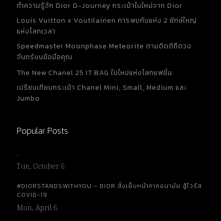
ทำความรู้จัก Dior D-Journey กระเป๋าใบใหม่จาก Dior
Louis Vuitton x Voutilainen การพบกันแห่ง 2 ยักษ์ใหญ่
แห่งโลกเวลา
Speedmaster Moonphase Meteorite ตามติดดิถีดวง
จันทร์บนข้อมือคุณ
The New Chanel 25 IT BAG ใบใหม่แห่งโลกแฟชั่น
เปรียบเทียบกระเป๋า Chanel Mini, Small, Medium และ
Jumbo
Popular Posts
…
Tue, October 6.
#DIORSTANDSWITHYOU – DIOR สั่งเย็บหน้ากากอนามัย สู้ไวรัส
COVID-19
Mon, April 6.