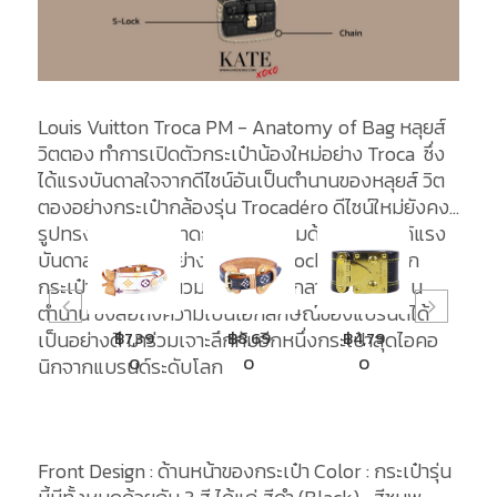
Louis Vuitton Troca PM - Anatomy of Bag หลุยส์
วิตตอง ทำการเปิดตัวกระเป๋าน้องใหม่อย่าง Troca ซึ่ง
ได้แรงบันดาลใจจากดีไซน์อันเป็นตำนานของหลุยส์ วิต
ตองอย่างกระเป๋ากล้องรุ่น Trocadéro ดีไซน์ใหม่ยังคง
รูปทรงสี่เหลี่ยมขนาดกะทัดรัดเสริมด้วยดีเทลที่ได้แรง
บันดาลใจจากหีบอย่างตัวล็อก S-lock สุดไอคอนิก
กระเป๋าหนังแกะบุนวมสัมผัสนุ่มปักลาย Damier ใน
ตำนาน ซึ่งสื่อถึงความเป็นเอกลักษณ์ของแบรนด์ได้
฿7,39
฿7,39
฿8,69
฿4,79
฿9,5
เป็นอย่างดี มาร่วมเจาะลึกกับอีกหนึ่งกระเป๋าสุดไอคอ
0
0
0
0
0
นิกจากแบรนด์ระดับโลก
Front Design : ด้านหน้าของกระเป๋า Color : กระเป๋ารุ่น