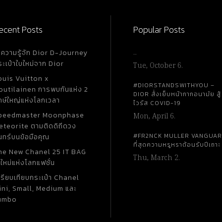
กโปรง
และตอนนี้ก็ยังคงเป็น ITEM ที่ฮิตสุดๆ ราคาในตลาด
ำมาจาก
แรงอยู่ตลอดอีกด้วย Kids - Speed Trainers ด้วยความ
์
ที่ว่า Speed Trainer เป็นรองเท้าสุดฮิตที่สะดุดตาตร
ecent Posts
Popular Posts
ว่า
ทั้งเด็กและผู้ใหญ่ ฉะนั้นบาลองฯ จึงมี Sneaker ทั้งไ
ู่นี้
เด็กมาให้คุณหนูๆด้วย ในส่วนของ Kids - Speed
ำความรู้จัก Dior D-Journey
…
,000 บาท
Trainers มาพร้อมสีสัน และลวดลายที่หลากหลาย ปร
ระเป๋าใบใหม่จาก Dior
Tue, October 6.
ลุคให้ดูเท่แต่คล่องตัว โดยมีราคาตั้งแต่ 350$ - 395$
ouis Vuitton x
หากคิดเป็นเงินไทยอยู่ที่ประมาณ 12,000 - 13,000
#DIORSTANDSWITHYOU –
outilainen การพบกันแห่ง 2
มความแตก
เท่านั้นค่ะ! ราคาเบาๆ แบบนี้คงต้องจัดสักคู่แล้วใช่ไ
DIOR สั่งเย็บหน้ากากอนามัย สู้
กษ์ใหญ่แห่งโลกเวลา
ไวรัส COVID-19
ีน้ำเงิน
Speed Sneaker ในส่วนของไซซ์ผู้ใหญ่ ก็มีหลากหลาย
peedmaster Moonphase
Mon, April 6.
ต่งเพิ่ม
สี และรูปแบบให้เลือกตามความชื่นชอบเช่นเดียวกัน
eteorite ตามติดดิถีดวง
านหลัง
เรียกได้ว่ารุ่นนี้เหมาะกับทุกเพศ ไม่ว่าจะคุณผู้ชายคุณ
#FR2NCK MULLER VANGUA
นทร์บนข้อมือคุณ
หญิง ถ้าได้นำมาจับคู่กับลุคเก๋ๆ ล่ะก็ เชิดได้ทั้งวันค่
ที่สุดความหรูหราต้อนรับปีเถาะ
he New Chanel 25 IT BAG
อก สำหรับคนที่กำลังมองหารองเท้าที่สามารถใส่ได้
Thu, March 2.
ใหม่แห่งโลกแฟชั่น
ชีวิตประจำวันละก็คุณมาถูกทางแล้ว เพราะคู่นี้มีน้ำห
ค่อนข้างเบา ปรับลุคให้ดูแนวสตรีท หรือ Mix & Mat
ปรียบเทียบกระเป๋า Chanel
ini, Small, Medium และ
กับชุดต่างๆ ได้แบบไม่เอาท์ โดยมีราคาตั้งแต่ 795$ 
umbo
825$ คิดเป็นเงินไทยอยู่ที่ประมาณ...