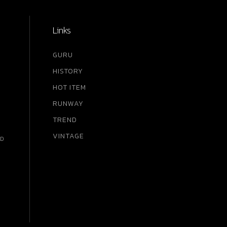
ยัง
ึงใจ
Links
ซซ์
GURU
ับ
HISTORY
 บาท
HOT ITEM
หมคะ
RUNWAY
TREND
ผู้
VINTAGE
RD
ะขอบ
ใน
นัก
ch
-