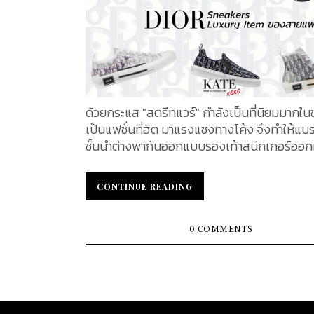
ด้วยกระแส "สตรีทแวร์" กำลังเป็นที่นิยมมากใน
เป็นแฟชั่นที่ฮิต มาแรงแซงทางโค้ง จึงทำให้แบ
ชั้นนำต่างพากันออกแบบรองเท้าสนีกเกอร์ออกม
ตอบสนองแฟชั่นในยุคนี้ และในวันนี้เราได้ทำก
9 รุ่นฮิตของ Dior Sneakers มาให้สาว ๆ หนุ่ม ๆ
CONTINUE READING
CONTINUE READING
ชม คู่ไหนจะโดนใจคุณบ้าง ไปติดตามพร้อมกันได
B23 High-Top Sneakers White and Black D
Oblique Canvas เปิดลิสต์ได้ฮอตปรอทแตก! สำหรับรุ่น
0 COMMENTS
B23 High-Top Sneakers White and Black D
Oblique Canvas ที่เราจะไม่พูดถึงไม่ได้เลย กับ
สนีกเกอร์ทรงสูงรุ่น B23 มาพร้อมกับลวดลาย 
Oblique เป็นสีขาวสลับสีดำ เป็นลวดลายประจำ