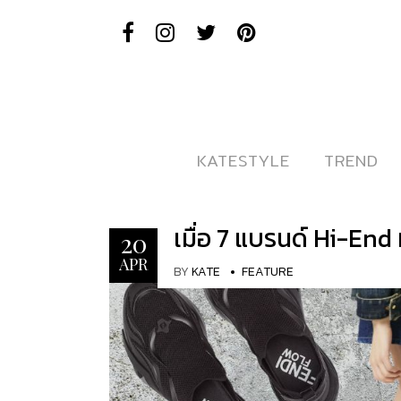
KATESTYLE
KATESTYLE
TREND
TREND
เมื่อ 7 แบรนด์ Hi-End 
20
APR
BY
KATE
FEATURE