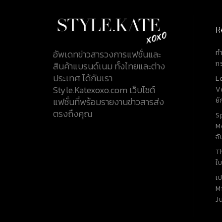
และเพิ่มความแตกต่างด้วยการปรุแผ่นพลาสติ
แสงใสที่สามารถทำให้เห็นลวดลายได้ โดยคู่นี้ท
ผ้าใบ (Canvas) ส่วนด้านในเป็นซับไมโครไฟเบอร
R
(Microfiber) โดเด่นอีกขั้นด้วยด้านข้างสกรีนคำ
"DIOR" ตัวอักษรพิมพ์ใหญ่สีขาวลงบนแผ่นสีดำ ค
ท
อัพเดทข่าวสารวงการแฟชั่นและ
ราคา $ 1,100 คิดเป็นเงินไทยอยู่ที่ประมาณ 35
ก
สินค้าแบรนด์เนม ทั้งไทยและต่าง
Walk 'N' Dior Sneakers Blue Dior Oblique
ประเทศ ได้กับเรา
L
Technical Mesh Walk 'N' รองเท้าผ้าใบคู่นี้มีลวดลาย
Style.Katexoxo.com เว็บไซต์
V
ประจำแบรนด์ คือ Dior Oblique สีน้ำเงิน เพิ่
ยั
แฟชั่นที่พร้อมรายงานข่าวสารส่ง
ต่างด้วยการประดับหนังลูกวัว มาพร้อมกับเชือกส
ตรงถึงคุณ
S
โดยคู่นี้ทำมาจากผ้าใบ (Canvas) และประดับตกแ
M
ความโดดเด่นด้วยหนังลูกวัว (Calfskin) โดยด้
จั
ของรองเท้าปั๊มนูนคำว่า 'J'Adior'...
T
ใบ
เ
M
J