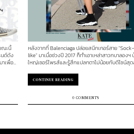
ขณะนี้
หลังจากที่ Balenciaga ปล่อยสนีกเกอร์สาย "Sock
รนด์ดัง
like" มาเมื่อช่วงปี 2017 ก็ทำเอาเหล่าสาวกบาลองฯ 
าเพื่อ
ใหญ่เซอร์ไพรส์และรู้สึกแปลกตาไม่น้อยกับดีไซน์สุดล
ารรวบรวม
ของ Balenciaga Speed Trainer ที่เรียกได้ว่าเป็น
 ได้เลือก
โด่งดังทันทีหลังจากโดนเหล่าเซเลบริตี้หยิบจับมาสว
CONTINUE READING
CONTINUE READING
้เลยค่ะ
เจ้าตัวมาพร้อมกับดีไซน์เรียบแต่แหวกแปลกตา ใช้สีพ
ior
ฐานอย่างขาว-ดำในการออกแบบ สามารถแมทซ์ได้กั
กลุค โดยได้เพิ่มเติมความสะดวกสบายลงไปในการดี
0 COMMENTS
ior
นี้ด้วย เรียกได้ว่าอะไรที่เป็นข้อเสียของ Sneaker เขา
รองเท้า
จัดการปรับเปลี่ยนให้ผู้สวมใส่รู้สึกง่ายขึ้น ไม่ว่าคุณจ
Dior
แต่งตัวในวันสบายๆ วันท่องเที่ยว คุณก็สามารถ Mi
แบรนด์
Match เสื้อผ้าได้ แถมยังใส่ได้ทั้งวันโดยไม่รู้สึกอึกอ