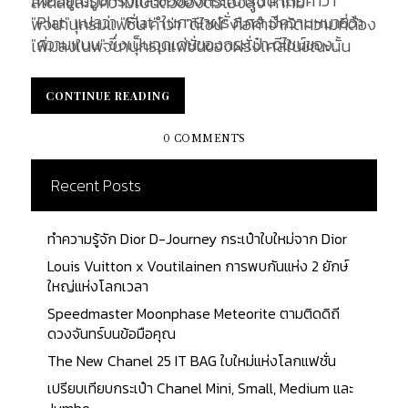
เผยอยู่ในรูปทรงและชื่อของกระเป๋ารุ่นนี้ โดยคำว่า
สไตล์และมีความเป็นตัวของตัวเองสูง หากมี
"Plat" แปลว่า "Flat" ในภาษาฝรั่งเศส มีความหมายว่า
พจนานุกรมแฟชั่น คำว่า "ดีไซน์" คือคำจำกัดความที่ต้อง
"ความแบน" ซึ่งเป็นจุดเด่นของกระเป๋า ดีไซน์ของ
เพิ่มลงในพจนานุกรมแฟชั่นของฝรั่งเศสในขณะนั้น
กระเป๋าที่มีรูปร่างแบน ทำให้กระเป๋ามีน้ำหนักเบา
Sac Plat เป็นภาพสะท้อนของเวลา มันถูกออกแบบมา
สามารถใช้เป็นกระเป๋าหิ้วธรรมดาในชีวิตประจำวัน หรือใช้
โดยช่างฝีมือมากประสบการณ์ ในยุคที่กระเป๋าต้อง
CONTINUE READING
CONTINUE READING
เป็นกระเป๋าเก็บสัมภาระที่เก็บในกระเป๋าเดินทางอีกที
สามารถบรรจุข้าวของสำคัญได้อย่างเพียงพอ รวมถึง
หนึ่งโดยไม่ทำให้เปลืองเนื้อที่สำหรับเก็บของ ซึ่งคุณ
เอกสารสำคัญต่าง ๆ หรือของใช้จำเป็นสำหรับการค้าง
0 COMMENTS
สามารถดัดแปลงการใช้งานได้หลากหลาย โดยขึ้นอยู่กับ
แรม ซึ่งกระเป๋า Sac Plat ทำหน้านี้ได้เป็นอย่างดี ด้วยรูป
ดีไซน์และการใช้งานของคุณ กระเป๋าถูกตัดเย็บขึ้นจาก
แบบอันเรียบง่าย และตอบสนองการใช้งานได้อย่างดี
Recent Posts
ผ้าใบรูปร่างสี่เหลี่ยมผืนผ้าประมาณ 2-3 ชิ้น...
เยี่ยม จึงไม่แปลกใจที่ กระเป๋ารุ่นนี้ ได้รับความนิยมอย่าง
สูงในเวลาอันรวดเร็ว
ทำความรู้จัก Dior D-Journey กระเป๋าใบใหม่จาก Dior
Louis Vuitton x Voutilainen การพบกันแห่ง 2 ยักษ์
ใหญ่แห่งโลกเวลา
Speedmaster Moonphase Meteorite ตามติดดิถี
ดวงจันทร์บนข้อมือคุณ
The New Chanel 25 IT BAG ใบใหม่แห่งโลกแฟชั่น
เปรียบเทียบกระเป๋า Chanel Mini, Small, Medium และ