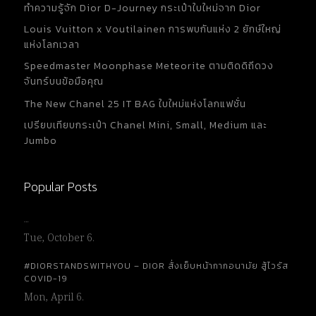
ทำความรู้จัก Dior D-Journey กระเป๋าใบใหม่จาก Dior
Louis Vuitton x Voutilainen การพบกันแห่ง 2 ยักษ์ใหญ่
แห่งโลกเวลา
Speedmaster Moonphase Meteorite ตามติดดิถีดวง
จันทร์บนข้อมือคุณ
The New Chanel 25 IT BAG ใบใหม่แห่งโลกแฟชั่น
เปรียบเทียบกระเป๋า Chanel Mini, Small, Medium และ
Jumbo
Popular Posts
…
Tue, October 6.
#DIORSTANDSWITHYOU – DIOR สั่งเย็บหน้ากากอนามัย สู้ไวรัส
COVID-19
Mon, April 6.