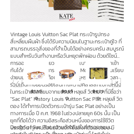
Vintage Louis Vuitton Sac Plat กระเป๋ารูปทรง
สี่เหลี่ยมผืนผ้า ซึ่งได้รับความนิยมในฐานะกระเป๋าคู่ใจ ที่
สามารถบรรจุสิ่งของที่จำเป็นได้อย่างครบครัน สมบูรณ์
แบบสำหรับวันทำงานหรือวันหยุดพักผ่อน ด้วยดีไซน์
การออกแบบที่เพรียวบาง น้ำหนักเบา และสามารถเข้า
กันได้กับทุกสไตล์การแต่งตัว ลาย Monogram อันเรียบ
ง่ายบนผืนผ้าใบสะท้อนถึงความหรูหราเหนือกาลเวลา
ร่วมเดินทางย้อนรอยเส้นทางความคลาสสิกไปกับหนึ่ง
฿7,39
฿7,39
฿8,69
฿4,79
฿9,5
ในกระเป๋ายอดนิยมจากแบรนด์ หลุยส์ วิตตอง ที่มีชื่อว่า
0
0
0
0
0
"Sac Plat" History Louis Vuitton Sac Plat หลุยส์ วิต
ตอง ได้ทำการเปิดตัวกระเป๋ารุ่น Sac Plat อย่างเป็น
ทางการเมื่อ ปี ค.ศ. 1968 ในช่วงปลายยุค 60s นั้น เป็น
ยุคที่ถือได้ว่า ความอิสระคือส่วนหนึ่งของการใช้ชีวิต
Design of Sac Plat ความอัจฉริยะในการออกแบบ
ประจำวัน ทุกคนล้วนแล้วแต่ทำในสิ่งที่ตัวเองชอบ มี