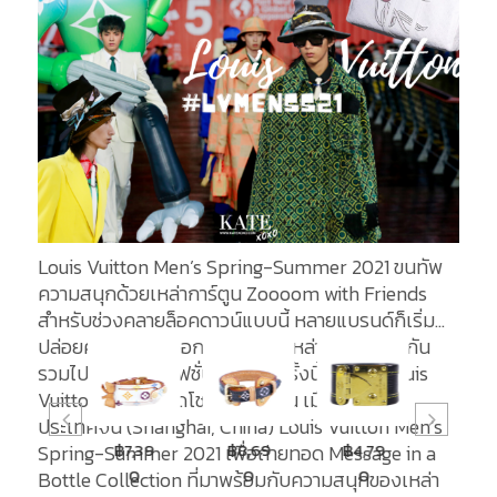
Louis Vuitton Men’s Spring-Summer 2021 ขนทัพ
ความสนุกด้วยเหล่าการ์ตูน Zoooom with Friends
สำหรับช่วงคลายล็อคดาวน์แบบนี้ หลายแบรนด์ก็เริ่ม
ปล่อยคอลเล็กชั่นออกมาเสิร์ฟให้เหล่าสาวกได้ชมกัน
รวมไปถึงการจัดแฟชั่นโชว์ โดยครั้งนี้แบรนด์ Louis
Vuitton ได้เลือกจัดโชว์ที่ท่าเรือ ณ เมืองเซี่ยงไฮ้
ประเทศจีน (Shanghai, China) Louis Vuitton Men’s
฿7,39
฿7,39
฿8,69
฿4,79
฿9,5
Spring-Summer 2021 เพื่อถ่ายทอด Message in a
0
0
0
0
0
Bottle Collection ที่มาพร้อมกับความสนุกของเหล่า