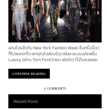
ผ่านไปแล้วกับ New York Fashion Week ซึ่งครั้งนี้เรา
ก็ไม่พลาดที่จะพาคุณไปส่องรันเวย์ของแบรนด์แฟชั่น
Luxury อย่าง Tom Ford (ทอม ฟอร์ด) ที่นำเสนอผล
งานผ่านการการเร้าอารมณ์จนทำให้แบรนด์เป็นที่นิยม
อย่างมาก โดยในคอลเลคชั่น Autumn/Winter 2020 ที่
CONTINUE READING
CONTINUE READING
จัดขึ้นภายใน Milk Studios ณ ลอสแอนเจริส เมื่อวันที่
7 กุมภาพันธ์ 2020 มีเหล่าแฟชั่นนิสต้าระดับเอลิสต์
ตบเท้าเข้าร่วมงานกันอย่างคับคั่ง ทอม ฟอร์ด (Tom
0 COMMENTS
Ford) Tom Ford Autumn/Winter 2020 ผลงานการ
ออกแบบโดย ทอม ฟอร์ด (Tom Ford) ผู้ก่อตั้งแบรนด์
Recent Posts
และดีไซเนอร์คนเก่งมากความสามารถ โดยคอลเลคชั่น