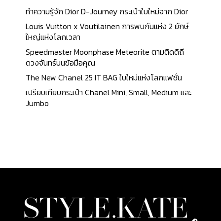
นี้ได้แรงบันดาลใจมาจากรูปถ่ายของ บ๊อบ ริชาร์ดสัน
ทำความรู้จัก Dior D-Journey กระเป๋าใบใหม่จาก Dior
(ฺBob Richardson) ในปี 1970 ซึ่งเป็นภาพที่ บารอน อ
Louis Vuitton x Voutilainen การพบกันแห่ง 2 ยักษ์
เล็กซิส เดอ วัลเนอร์ (Baron Alexis de Waldner) ถือ
ใหญ่แห่งโลกเวลา
บุหรี่ และมีนักแสดงสาว ดอนน่า มิตเชลล์ (Donna
Speedmaster Moonphase Meteorite ตามติดดิถี
Mitchell) ที่ดูมีอาการเมาเล็กน้อย รูปถ่ายของ Bob
ดวงจันทร์บนข้อมือคุณ
Richardson โดย Tom Ford กล่าวว่า รูปภาพนี้สื่อถึง
อารมณ์ และฤดูกาลที่แสดงความเป็น LA ได้อย่างมาก...
The New Chanel 25 IT BAG ใบใหม่แห่งโลกแฟชั่น
เปรียบเทียบกระเป๋า Chanel Mini, Small, Medium และ
Jumbo