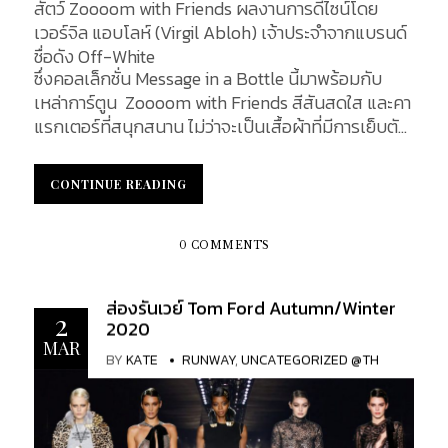
สัตว์ Zoooom with Friends ผลงานการดีไซน์โดย
เวอร์จิล แอบโลห์ (Virgil Abloh) เจ้าประจำจากแบรนด์
ชื่อดัง Off-White
ซึ่งคอลเล็กชั่น Message in a Bottle นี้มาพร้อมกับ
เหล่าการ์ตูน Zoooom with Friends สีสันสดใส และคา
แรกเตอร์ที่สนุกสนาน ไม่ว่าจะเป็นเสื้อผ้าที่มีการเย็บตัว
การ์ตูนยัดใส้แบบ 3 มิติ ติดเข้ากับตัวเสื้อแจ็คเก็ต ที่สื่อ
ถึงการมอบของขวัญให้แก่เด็ก ๆ ในโอกาสพิเศษต่าง ๆ
CONTINUE READING
CONTINUE READING
หรือกระเป๋า Soft Trunk Backpack ตกแต่งด้วยตัว
ตุ๊กตาเต็มกระเป๋าดูแปลกตา กระเป๋ารุ่นสุดฮอต อย่าง
Soft Trunk และ Keepall ก็มาในลายการ์ตูนสีสัน
0 COMMENTS
Colorful ของ Zoooom with Friends...
ส่องรันเวย์ Tom Ford Autumn/Winter
2
2020
MAR
BY
KATE
RUNWAY
,
UNCATEGORIZED @TH