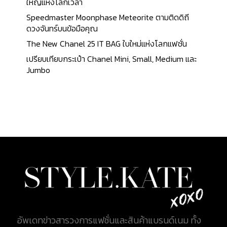
ดาวตกอย่าง Meteor แต่ความโดดเด่นที่ทำให้เสื้อผ้า
ใหญ่แห่งโลกเวลา
ของออฟไวท์ดูแปลกตาไป นั่นก็คือลวดลายโมโนแกรม
Speedmaster Moonphase Meteorite ตามติดดิถี
ที่เกิดขึ้นจากความตั้งใจของ Virgil Abloh ที่ได้ออกแบบ
ดวงจันทร์บนข้อมือคุณ
เอาไว้โดยออกแบบเป็นลวดลายสองมิติที่เกิดจากการนำ
The New Chanel 25 IT BAG ใบใหม่แห่งโลกแฟชั่น
เอาลายลูกศร Arrow และคำว่า OFF มาผสมผสานและ
เปรียบเทียบกระเป๋า Chanel Mini, Small, Medium และ
เรียงร้อยต่อกันจนออกมาเป็นลวดลายโมโนแกรมที่ทั้ง
Jumbo
หรูหรา ให้ความรู้สึกสนุกสนาน และดูร่วมสมัย Off-
White เปิดตัวลาย Monogram ออกแบบโดย Virgil
Abloh ลวดลายโมโนแกรมนี้ จะไปปรากฏอยู่บนไอเทม
หลายชิ้นด้วยกันทั้งเสื้อผ้าสำหรับสุภาพบุรุษ และเสื้อผ้า
สำหรับสุภาพสตรี ที่มีทั้งเสื้อแจ็คเก็ต กางเกต เสื้อโค้ท
ชั้นใน ชุดสำหรับออกกำลังกาย รองเท้า แอคเซสเซอรี่
ต่าง ๆ รวมไปจนถึงกระเป๋ารุ่นฮิต อย่าง จิทนีย์ (Jitney)
ลายพิมพ์ที่ปรากฎอยู่บนเสื้อผ้านั้นเกิดจากความร่วมมือ
ของ Neen ศิลปินจากชิคาโก ซึ่งเสื้อผ้าส่วนใหญ่จะเป็น
สีโทนกลาง ๆ อย่างสีน้ำตาลและสีเบจ แต่ก็จะมีบางชิ้นที่
มีสีสันสดใส ดูโดดเด่นสะดุดตา...
อัพเดทข่าวสารวงการแฟชั่นและสินค้าแบรนด์เนม ทั้ง