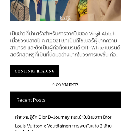
เป็นข่าวที่น่าเศร้าสำหรับการจากไปของ Virgil Abloh
เมื่อช่วงปลายปี ค.ศ.2021 เขาเป็นดีไซเนอร์ผู้มากความ
สามารถ และยังเป็นผู้ก่อตั้งแบรนด์ Off-White แบรนด์
สตรีทสุดหรูที่เป็นที่นิยมอย่างมากในวงการแฟชั่น ก่อน
ที่จะจากไป Virgil Abloh ได้ทิ้งผลงานการออกแบบชิ้น
สำคัญเอาในคอลเล็กชั่น Off-White Spring Summer
CONTINUE READING
CONTINUE READING
2022 Off-White Spring Summer 2022 สำหรับซีซั่นนี้
ทางแบรนด์ได้เปิดตัวออกมาอย่างเป็นทางการเมื่อวันที่
0 COMMENTS
28 กุมภาพันธ์ 2022 ที่ผ่านมาภายใต้ชื่อ Spaceship
Earth An “Imaginary Experience” เสื้อผ้า Ready to
Recent Posts
Wear ก็ยังคงความเป็นสตรีทเอาไว้ได้อย่างดี ไม่ว่าจะ
เป็น Diagonal line เส้นแนวทแยงมุมที่แสนคุ้นตา,
ทำความรู้จัก Dior D-Journey กระเป๋าใบใหม่จาก Dior
Arrow ลวดลายลูกศรไขว์ที่เป็นรูปกากบาท และเทคนิค
การเจาะรูที่ได้รับแรงบันดาลใจจากสวิสชีสและฝน
Louis Vuitton x Voutilainen การพบกันแห่ง 2 ยักษ์