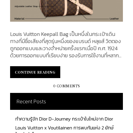
Louis Vuitton Keepall Bag เป็นหนึ่งในกระเป๋าเดิน
ทางที่มีชื่อเสียงที่สุดรุ่นหนึ่งของแบรนด์ หลุยส์ วิตตอง
ถูกออกแบบและวางจำหน่ายครั้งแรกเมื่อปี ค.ศ. 1924
ด้วยการออกแบบที่เรียบง่าย รองรับการใช้งานที่หลาก
หลาย น้ำหนักเบา เหมาะกับงานสมบุกสมบัน อีกทั้งยัง
สามารถเข้าถึงได้ทั้งผู้หญิงและผู้ชาย ทำให้ Keepall
CONTINUE READING
CONTINUE READING
กลายเป็นตัวเลือกแรกๆ ของนักเดินทางในทันที จนได้
รับสมญานามว่าเป็น "Multi-use soft luggage" ตลอด
0 COMMENTS
กาลของหลุยส์ วิตตอง ซึ่งในวันนี้เราจะมาเจาะลึกราย
ละเอียดของกระเป๋ายอดฮิตใบนี้ อะไรถึงทำให้ Keepall
Recent Posts
Bag ใบนี้ ยังคงเป็นที่นิยมถึงปัจจุบัน Front Design :
ด้านหน้าของกระเป๋า Double Handle : หูจับคู่อันแข็ง
ทำความรู้จัก Dior D-Journey กระเป๋าใบใหม่จาก Dior
แรง สามารถรับน้ำหนักได้มาก Size Number Stamp :
เหนืออะไหล่รูปตัว D สำหรับคล้องสายพายด้านข้าง
Louis Vuitton x Voutilainen การพบกันแห่ง 2 ยักษ์