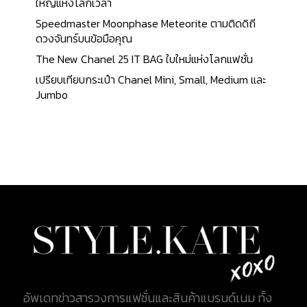
กระเป๋า ระบุ Heat Stamp เป็นตัวเลขซึ่งแสดงถึงขนาด
ใหญ่แห่งโลกเวลา
ของกระเป๋า เช่นถ้าเป็นกระเป๋า Keepall 45 ด้านข้างจะ
Speedmaster Moonphase Meteorite ตามติดดิถี
ระบุเลข 45 Adjustable Leather Strap : สายสะพาย
ดวงจันทร์บนข้อมือคุณ
สามารถถอดออกและปรับระดับได้ มาพร้อมที่พักไหล่
The New Chanel 25 IT BAG ใบใหม่แห่งโลกแฟชั่น
โดยจะมีอยู่ในรุ่น Keepall Bandouliere (เช่นเดียวกัน
เปรียบเทียบกระเป๋า Chanel Mini, Small, Medium และ
กับกระเป๋ารุ่น Speedy) โดยในรุ่น Keepall ธรรมดาจะ
Jumbo
ไม่มีสายสะพาย แต่มีจำหน่ายแยกต่างหาก Material :
สำหรับลายผ้าใบที่นิยมในกระเป๋า Keepall ได้แก่ ลาย
Classic Monogram, Damier Ebene, Damier Azur,
Monogram...
อัพเดทข่าวสารวงการแฟชั่นและสินค้าแบรนด์เนม ทั้ง