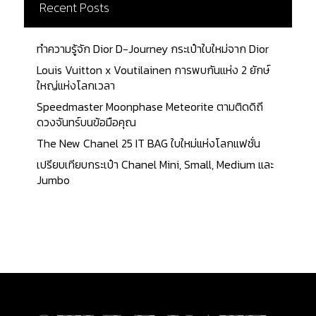
อีกด้วย...
Recent Posts
อย่างสูงในเรื่องของเข็มขัดแฟชั่น ด้วยการออกแบบที่มี
ความหรูหราและสัญลักษณ์ GG ที่เป็นที่รู้จักกันทั่วโลก
เข็มขัด Gucci รุ่นที่ได้รับความนิยมสูงที่สุดใน
ทำความรู้จัก Dior D-Journey กระเป๋าใบใหม่จาก Dior
ประเทศไทยมีดังนี้ : Gucci Leather Belt With Double
Louis Vuitton x Voutilainen การพบกันแห่ง 2 ยักษ์
G Buckle - ราคา: ประมาณ $520 (ประมาณ 17,000
ใหญ่แห่งโลกเวลา
บาท - เป็นรุ่นที่ได้รับความนิยมอย่างมากเนื่องจากดีไซน์
Speedmaster Moonphase Meteorite ตามติดดิถี
เรียบง่ายแต่หรูหราพร้อมหัวเข็มขัด Double G ที่เป็น
ดวงจันทร์บนข้อมือคุณ
สัญลักษณ์ของ Gucci Chain Belt With Interlocking
G...
The New Chanel 25 IT BAG ใบใหม่แห่งโลกแฟชั่น
เปรียบเทียบกระเป๋า Chanel Mini, Small, Medium และ
Jumbo