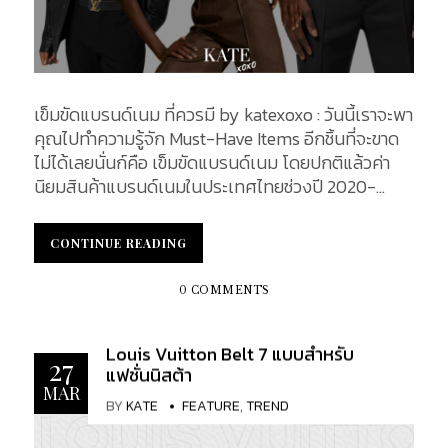
เข็มขัดแบรนด์เนม ที่ควรมี by katexoxo : วันนี้เราจะพา
คุณไปทำความรู้จัก Must-Have Items อีกชิ้นที่จะขาด
ไม่ได้เลยนั่นก์คือ เข็มขัดแบรนด์เนม โดยปกติแล้วค่า
นิยมสินค้าแบรนด์เนมในประเทศไทยช่วงปี 2020-
2024 มีการเปลี่ยนแปลงหลายประการที่น่าสนใจมากขึ้น
อาทิ การเพิ่มขึ้นของความนิยมสินค้าแบรนด์เนม : การ
CONTINUE READING
CONTINUE READING
บริโภคสินค้าแบรนด์เนมในประเทศไทยเพิ่มขึ้นอย่างต่อ
เนื่องในช่วงนี้ สืบเนื่องจากการเติบโตของชนชั้นกลาง
0 COMMENTS
และกลุ่มผู้บริโภคที่มีรายได้สูงที่มีความสนใจในสินค้าที่มี
คุณภาพสูงและการแสดงสถานะทางสังคม การเติบโต
Louis Vuitton Belt 7 แบบสำหรับ
ของตลาดออนไลน์ : แน่นอนล่ะค่ะว่าเดี๋ยวนี้การซื้อออไลน์
27
แฟชั่นนิสต้า
มันง่ายไปหมด เช่นกันกับสินค้าแบรนด์เนมได้รับความ
MAR
นิยมมากขึ้นผ่านช่องทางออนไลน์ ผู้บริโภคมีการซื้อ
BY
KATE
FEATURE
,
TREND
สินค้าผ่านแพลตฟอร์มอีคอมเมิร์ซมากขึ้น เนื่องจาก