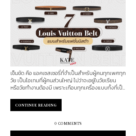
ความสะดวกในการเข้าถึงและความหลากหลายของ
สินค้า ความสำคัญของการรับรองคุณภาพ(สินค้าดี
ของแท้ใช้งานได้นาน) : ผู้บริโภคให้ความสำคัญกับการ
รับรองคุณภาพ และความถูกต้องของสินค้าแบรนด์เน
มมากขึ้น เนื่องจากการพบเจอกับสินค้าปลอมแปลง
มากขึ้น การเจริญเติบโตของตลาดมือสอง : ตลาดสินค้า
แบรนด์เนมมือสองได้รับความนิยมมากขึ้น เนื่องจากผู้
บริโภคสามารถซื้อสินค้าคุณภาพดีในราคาที่ถูกกว่า อันนี้
เข้าทางเราเลยค่ะ การตลาดที่เน้นความยั่งยืน : ผู้บริโภค
ให้ความสำคัญกับแบรนด์ที่มีนโยบายด้านความยั่งยืน
เข็มขัด คือ แอคเซสเซอรี่ที่จำเป็นสำหรับผู้คนทุกเพศทุก
และการอนุรักษ์สิ่งแวดล้อมมากขึ้น ส่งผลให้แบรนด์เนม
วัย เป็นไอเทมที่ผู้คนส่วนใหญ่ ไม่ว่าจะอยู่ในวัยเรียน
ต้องปรับตัวและนำเสนอนโยบายที่เป็นมิตรกับสิ่ง
หรือวัยทำงานต้องมี เพราะเกือบทุกเครื่องแบบทั้งที่เป็น
แวดล้อม ข้อมูลนี้ สะท้อนให้เห็นถึงการเปลี่ยนแปลงของ
ทางการ และไม่เป็นทางการ จะต้องมีเข็มขัดเป็นองค์
ค่านิยมและพฤติกรรมการบริโภคในประเทศไทยที่มีผล
ประกอบ ในวันนี้เราจะมาแนะนำ Louis Vuitton Belt ซึ่ง
ต่อการบริโภคสินค้าแบรนด์เนมในช่วงปี 2020-2024
CONTINUE READING
CONTINUE READING
ไม่เพียงแต่จะช่วยเสริมลุคให้คุณดูดีเท่านั้น แต่เป็น
และในวันนี้ KATE XOXO จะมาคัดสุดยอดเข็มขัดแบ
แฟชั่นไอเทมที่จะสร้างความมีสไตล์และเอกลักษณ์ที่บ่ง
รนด์เนมที่เป็นที่นิยมในประเทศไทย มีหลายแบรนด์ที่คน
บอกความเป็นตัวตนให้กับคุณ นอกจากนี้ยังสามารถ
ส่วนใหญ่นิยมซื้อ โดยเราจะลิสต์ 5 แบรนด์ที่เป็นที่นิยม
0 COMMENTS
เลือกสวมใส่ให้แมทช์กับเสื้อผ้าและโอกาสที่เหมาะสมได้
มากที่สุด ได้แก่ Gucci - เป็นแบรนด์ที่ได้รับความนิยม