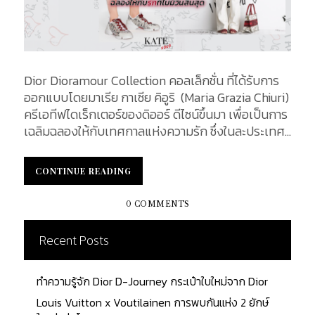
Dior Dioramour Collection คอลเล็กชั่น ที่ได้รับการ
ออกแบบโดยมาเรีย กาเซีย คิอูริ (Maria Grazia Chiuri)
ครีเอทีฟไดเร็กเตอร์ของดิออร์ ดีไซน์ขึ้นมา เพื่อเป็นการ
เฉลิมฉลองให้กับเทศกาลแห่งความรัก ซึ่งในละประเทศ
ต่างก็มีประเพณีและการเฉลิมฉลองที่แตกต่างกันออก
ไป แต่มีจุดมุ่งหมายเดียวกันคือ การแสดงออกถึงความ
CONTINUE READING
CONTINUE READING
รักและความหวังดีที่มีให้ต่อกัน เพื่อให้คุณได้มอบของ
ขวัญให้กับคนที่คุณรักในโอกาสพิเศษนี้ เมื่อเทศกาลวัน
0 COMMENTS
แห่งความรักมาถึง Dior Dioramour Collection
แนวคิดหลักของคอลเล็กชั่นนี้ คือแฟชั่นที่สื่อถึงการ
Recent Posts
เฉลิมฉลองให้กับความรักที่ไม่มีวันสิ้นสุด ซึ่งคอลเล็กชั่น
นี้ออกแบบมาเป็นพิเศษ เป็น Limited Edition สำหรับ
ทำความรู้จัก Dior D-Journey กระเป๋าใบใหม่จาก Dior
เทศกาลแห่งความรักของจีน Chinese Valentine’s
Day ซึ่งจะจัดขึ้นในวันที่ 7 เดือน 7 ของทุกปีตามปฏิทิน
Louis Vuitton x Voutilainen การพบกันแห่ง 2 ยักษ์