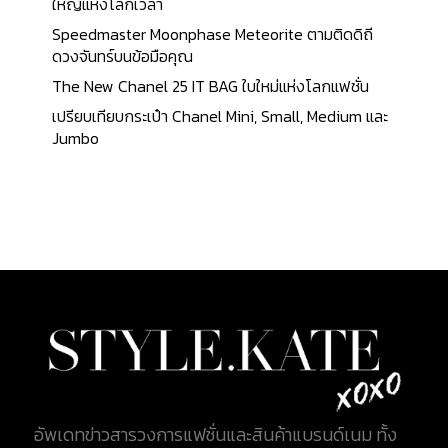
จีน ซึ่งในปีนี้ ตรงกับวันที่ 25 สิงหาคม ทางแบรนด์ได้ใช้
ใหญ่แห่งโลกเวลา
สีขาว Ivory และสีแดงเป็นหลักในการออกแบบ โดย
Speedmaster Moonphase Meteorite ตามติดดิถี
เฉพาะสีแดงซึ่ง Monsieur Dior เรียกว่า “สีสันแห่งชีวิต”
ดวงจันทร์บนข้อมือคุณ
ไอเทมสุดคลาสสิกของแบรนด์ Dior อย่าง Book Tote
The New Chanel 25 IT BAG ใบใหม่แห่งโลกแฟชั่น
กระเป๋ารูปทรงสี่เหลี่ยมที่เรียบง่ายถูกนำมารีดีไซน์ให้
เปรียบเทียบกระเป๋า Chanel Mini, Small, Medium และ
เป็นลวดลายแบบใหม่ เป็นลาย Dioramour Graffiti มีตัว
Jumbo
อักษรที่มีความหมายว่า "รัก" ทั้งหมด 38 ภาษาจากทั่ว
โลกปรากฏอยู่ทั่วกระเป๋าทั้งใบ ด้านหน้าตกแต่งด้วยการ
ปักโลโก้ตัวอักษร CHRISTIAN DIOR อันเป็น
สัญลักษณ์ของแบรนด์ ทำให้กระเป๋าใบนี้เป็นตัวแทนใน
การแสดงถึงความรักได้เป็นอย่างดี Dioramour Box
Bag กระเป๋าที่อยู่ในไลน์ของ 30 Montaige ผลิตขึ้นจาก
หนังลูกวัว (Calfskin) สีขาวพิมพ์ลาย Dior Dots สีแดง
เพื่อแสดงถึงสง่างามเหนือกาลเวลา การตกแต่งด้วย
ฮาร์ดแวร์ CD สีทองโบราณ และ Plate...
อัพเดทข่าวสารวงการแฟชั่นและสินค้าแบรนด์เนม ทั้ง