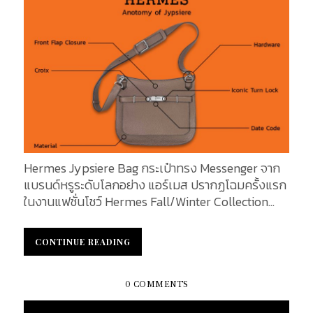
Hermes Jypsiere Bag กระเป๋าทรง Messenger จาก
แบรนด์หรูระดับโลกอย่าง แอร์เมส ปรากฏโฉมครั้งแรก
ในงานแฟชั่นโชว์ Hermes Fall/Winter Collection
ในปี ค.ศ. 2008 โดย Jean-Paul Gaultier (ฌอง ปอล
โกลติเยร์) ได้รับแรงบันดาลใจมาจากธรรมชาติ
CONTINUE READING
CONTINUE READING
ออกแบบ ดัดแปลง สร้างสรรค์กระเป๋าแบบดั้งเดิมให้ดู
แปลกใหม่ เหมาะสำหรับใช้ได้ในทุกๆ วัน ตัวกระเป๋าถูก
ดีไซน์มาอย่างสวยงามและสมบูรณ์แบบ วันนี้เราจะพา
0 COMMENTS
เจาะลึกชิ้นส่วน Anatomy of Bag ของกระเป๋าสุดหรูรุ่น