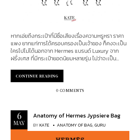
หากเอ่ยถึงกระเป๋าที่มีชื่อเสียงเรื่องความหรูหรา ราคา
แพง ยากแก่การได้ครอบครองเป็นเจ้าของ ก็คงจะเป็น
ใครไปไม่ได้นอกจาก Hermes แบรนด์ Luxury จาก
ฝรั่งเศส ที่มีกระเป๋ายอดนิยมหลายรุ่น ไม่ว่าจะเป็น
Birkin หรือ Kelly นอกจากสไตล์ความหรูหราที่เป็นซิก
เนเจอร์แล้ว Hermes เองก็ได้ดีไซน์กระเป๋าออกมาอีก
CONTINUE READING
CONTINUE READING
มากมาย แน่นอนว่าแต่ละใบย่อมมีขนาดที่แตกต่างกัน
ดังนั้นเราจึงได้รวบรวมเอากระเป๋าที่มีชื่อเสียงของ
0 COMMENTS
แบรนด์มาเปรียบเทียบขนาด Hermes Size Guide ให้
คุณได้ทราบว่ากระเป๋า Hermes ใบไหนที่เหมาะกับคุณ
?...
6
Anatomy of Hermes Jypsiere Bag
MAY
BY
KATE
ANATOMY OF BAG
,
GURU