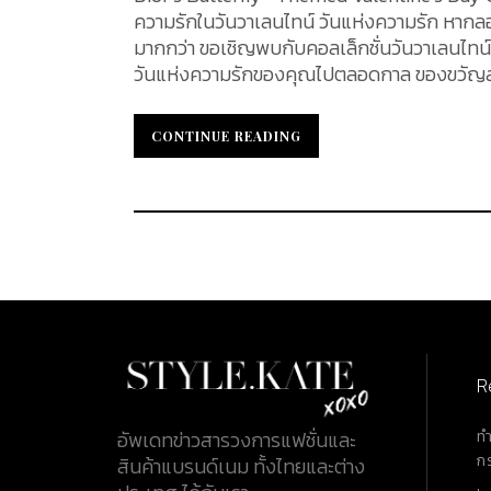
ความรักในวันวาเลนไทน์ วันแห่งความรัก หากลอง
มากกว่า ขอเชิญพบกับคอลเล็กชั่นวันวาเลนไทน์ล
วันแห่งความรักของคุณไปตลอดกาล ของขวัญสุ
ผลงานบางส่วนจากคอลเล็กชั่นนี้ไปพร้อมกัน Dior’s Butterfly-Themed Valentine’s Day Collection ต้อนรับ
อารมณ์โรแมนติกที่สุด กับเทศกาลวันแห่งความรัก
CONTINUE READING
CONTINUE READING
ทำการเปิดตัวคอลเล็กชัน Capsule อย่างเป็นทาง
Grazia Chiuri หัวเรือใหญ่หญิงคนแรก ของแฟชั่นเฮาส์ส
ดึงดูดเหล่านี้สะท้อนแรงบันดาลใจจากคอลเล็ก
อันเป็นเอกลักษณ์ สร้างสรรค์การผสมผสานหัวใ
สร้างสรรค์โดยศิลปิน Pietro Ruffo ซึ่งมักเป็นที
แจ็กเก็ตยีนส์ กระเป๋าถือตั้งแต่กระเป๋า Dior
MyABC และ Lady D-Joy พร้อมด้วยรองเท้าผ้าใ
R
ท
อัพเดทข่าวสารวงการแฟชั่นและ
ก
สินค้าแบรนด์เนม ทั้งไทยและต่าง