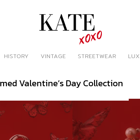
ดูหนังออนไลน์
HISTORY
HISTORY
VINTAGE
VINTAGE
STREETWEAR
STREETWEAR
LUX
LUX
emed Valentine’s Day Collection