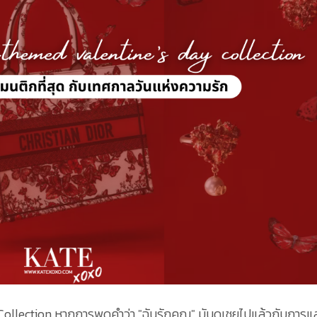
Collection หากการพูดคำว่า "ฉันรักคุณ" มันดูเชยไปแล้วกับการ