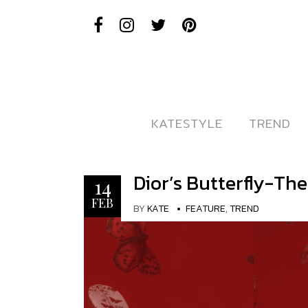
KATESTYLE
KATESTYLE
TREND
TREND
Dior’s Butterfly-Th
14
FEB
BY
KATE
FEATURE
,
TREND