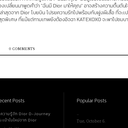
เปลี่ยนมาพูดคำว่า "ฉันมี Dior มาให้คุณ" อาจสร้างความตื้นตันใ
่าสุดจาก Dior โบยบิน โปรยความรักไปพร้อมกับฝูงผีเสื้อ ที่จะเป
ดพิเศษ ที่แม้แต่กามเทพยังต้องอิจฉา KATEXOXO จะพาไปชมบ
 ที่คู่รักทั่วโลกต่างรอคอย แฟชั่นเฮาส์สุดหรูระดับโลกอย่าง Dio
การ ภายใต้ชื่อ "Le COEur des Papillons" ซึ่งสร้างสรรค์โดย M
ุดหรูสัญชาติฝรั่งเศส อย่าง Dior ในปัจจุบัน รูปลักษณ์อันน่า
0 COMMENTS
ชั่น Cruise Dior 2024 ตกแต่งด้วยลวดลายหมุนวนและลวดลายผีเสื
จอันล้ำค่าที่ปลุกอารมณ์ ศิลปะโรแมนติก โดยภาพวาดศิลปะเหล่าน
่รู้จักจากผลงานชุดลำลอง เช่น เสื้อสเวตเตอร์ เสื้อยืดเรียบหรู แล
 Book Tote อันเป็นเอกลักษณ์ไปจนถึง Lady D-Lite, Lady Dior
บ Walk'N'Dior และ...
ecent Posts
Popular Posts
ำความรู้จัก Dior D-Journey
…
ระเป๋าใบใหม่จาก Dior
Tue, October 6.