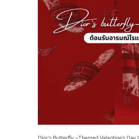
Dior’s Butterfly -Themed Valentine’s Day 