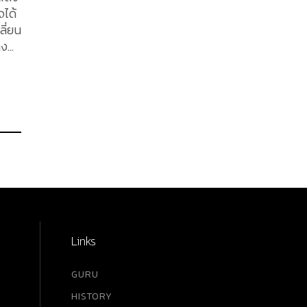
จได้
ลี่ยน
าง
r ได้
aria
้อ
ี้
ะ
Links
GURU
HISTORY