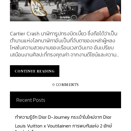
Cartier Crash นาฬิการูปทรงบิดเบี้ยว ซึ่งถือได้ว่าเป็น
ตำนานแห่งโลกนาฬิกาอันเป็นที่จับตาของเหล่าผู้หลง
ไหลในความสวยงามของเรือนเวลาวินเทจ อันเปรียบ
เสมือนงานศิลปะที่ทรงคุณค่า จากงานดีไซน์และความ
หายาก ซึ่งผลิตออกมาเพียง 200 เรือนทั่วโลกเท่านั้น
แต่น้อยคนนักที่จะล่วงรู้ถึงความเศร้าเบื้องหลังดีไซน์
CONTINUE READING
CONTINUE READING
แปลกตานี้ KATEXOXO จะพาทุกคนดำดิ่งไปสู่การ
สำรวจความจริงถึงเบื้องลึกเบื้องหลังของแรงบันดาล
0 COMMENTS
ใจ ในการออกแบบนาฬิกาแห่งตำนานรุ่นนี้ไปพร้อมกัน
History of the Cartier เมื่อย้อนรอยประวัติศาสตร์ของ
Recent Posts
แบรนด์ Cartier อัดแน่นไปด้วยมรดกทางวัฒนธรรม
และความโรแมนติก สาระสำคัญของสไตล์การออกแบบ
ทำความรู้จัก Dior D-Journey กระเป๋าใบใหม่จาก Dior
ของ Maison คือความคิดสร้างสรรค์ การออกแบบอัน
เป็นเอกลักษณ์ของแบรนด์ จะดึงดูดจินตนาการของนัก
Louis Vuitton x Voutilainen การพบกันแห่ง 2 ยักษ์