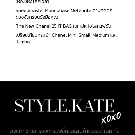
สะสมที่ยิ่งใหญ่ที่สุดในแต่ละยุค Cartier ก่อตั้งขึ้นครั้ง
ใหญ่แห่งโลกเวลา
แรก เมื่อปี ค.ศ. 1840 (พ.ศ. 2390) โดย Louis-
Speedmaster Moonphase Meteorite ตามติดดิถี
François Cartier (หลุยส์ ฟรองซัวร์ คาร์เทียร์) Louis-
ดวงจันทร์บนข้อมือคุณ
François Cartier หลังจากบริษัทได้ตกมาอยู่ภายใต้การ
The New Chanel 25 IT BAG ใบใหม่แห่งโลกแฟชั่น
บริหารของรุ่นลูกทั้ง 3 คน ได้แก่ Louis Cartier ซึ่งคุม
เปรียบเทียบกระเป๋า Chanel Mini, Small, Medium และ
โรงงานการผลิตอยู่ที่เมืองปารีส ประเทศฝรั่งเศส
Jumbo
Pierre Cartier กับฐานการผลิตที่นิวยอร์ค
สหรัฐอเมริกา และ Jacques Cartier คุมบังเหียนอยู่
เมืองลอนดอน ประเทศอังกฤษ ก็ได้ร่วมกันขับเคลื่อน
แบรนด์ให้กลายเป็นหนึ่งในผู้นำเครื่องประดับและการ
ผลิตนาฬิกาที่ได้รับการยอมรับในระดับสากล ในช่วง
ศตวรรษที่ 20 คาร์เทียร์ไม่เคยเป็นผู้ตาม แบรนด์สุดหรู
เก่าแก่แห่งแดนน้ำหอมนี้ มักเป็นผู้สร้างสรรค์นำเทรนด์
อยู่เสมอ ซึ่งมักจะเกิดจากแรงบันดาลใจ ที่ค้นพบจาก
สถานที่หรือเหตุการณ์ที่ไม่ธรรมดา ดังเช่นอีกหนึ่ง
นาฬิกาคลาสสิกรุ่นประวัติศาสตร์อย่าง Cartier Tank
ซึ่งถูกสร้างสรรค์ขึ้นในปี ค.ศ. 1917 อันได้รับแรงบันดาล
ใจมาจาก เรโนลต์ FT-17 รถถังเบาที่ใช้ในช่วง
อัพเดทข่าวสารวงการแฟชั่นและสินค้าแบรนด์เนม ทั้ง
สงครามโลกครั้งที่ 1 การออกแบบนาฬิกาจึงคล้ายกับรถ