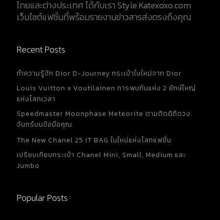
ไทยและต่างประเทศ ได้กับเรา Style.Katexoxo.com
หุ้มเกราะและดอกยาง เมื่อมองจากด้านบน ในขณะที่ยัง
เว็บไซต์แฟชั่นที่พร้อมรายงานข่าวสารส่งตรงถึงคุณ
คงความสง่างามและฟังก์ชั่นมาตรฐานของนาฬิกาคาร์
เทียร์ไว้ [caption id="attachment_38252"
align="aligncenter"...
Recent Posts
ทำความรู้จัก Dior D-Journey กระเป๋าใบใหม่จาก Dior
Louis Vuitton x Voutilainen การพบกันแห่ง 2 ยักษ์ใหญ่
แห่งโลกเวลา
Speedmaster Moonphase Meteorite ตามติดดิถีดวง
จันทร์บนข้อมือคุณ
The New Chanel 25 IT BAG ใบใหม่แห่งโลกแฟชั่น
เปรียบเทียบกระเป๋า Chanel Mini, Small, Medium และ
Jumbo
Popular Posts