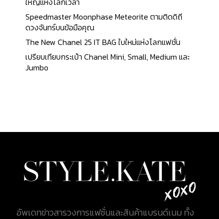
แฟชั่นมากขึ้น แต่ยังคงมีกลิ่นอายของความเป็น
ใหญ่แห่งโลกเวลา
เอกลักษณ์ของแบรนด์อยู่ เพราะกระแสของ Street
Speedmaster Moonphase Meteorite ตามติดดิถี
Fashion เริ่มมีอิทธิพลกับคนรุ่นใหม่มากขึ้น สินค้าทุกชิ้น
ดวงจันทร์บนข้อมือคุณ
ทั้งกระเป๋า เสื้อผ้า แอคเซสเซอรี่ต่างๆ และรองเท้า จึง
The New Chanel 25 IT BAG ใบใหม่แห่งโลกแฟชั่น
ถูกออกแบบมาเพื่อให้สอดคล้องกับความต้องการของ
เปรียบเทียบกระเป๋า Chanel Mini, Small, Medium และ
เหล่าบรรดาแฟชั่นนิสต้าสมัยใหม่ นักออกแบบรุ่นใหม่นำ
Jumbo
ทีมโดย เดมนา กวาซาเลีย (Demna Gvasalia) ดีไซเนอร์
ชาวจอเจียคนนี้เขาได้เปลี่ยนภาพลักษณ์ของ
Balenciaga จากมุมมองเดิมที่เป็นแบรนด์ High
Fashion กลายมาเป็นแบรนด์ High Street Fashion ที่
ฮอตที่สุดของยุคนี้ ผลงานของเขาทำให้แบรนด์กลับมา
ได้รับความสนใจอีกครั้ง และขึ้นมาเป็นอันดับหนึ่งของ
The Business of Fashion Balenciaga กับแฟชั่นสตรี
ทแวร์ Street Style มีเอกลักษณ์ที่โดดเด่นคือขนาด
เสื้อผ้าที่มีขนาดใหญ่ สไตล์หลวมๆ กำลังเป็นที่นิยมมาก
ในวงการแฟชั่น เพราะเครื่องแต่งกาย แนวสตรีทแวร์
เป็นการออกแบบที่สะท้อนถึงเหล่าผู้คนที่เดินอยู่ข้าง
ถนน ไม่ว่าคุณจะเป็นคนรวยหรือคนจน คุณก็สามารถ
อัพเดทข่าวสารวงการแฟชั่นและสินค้าแบรนด์เนม ทั้ง
เข้าถึงสไตล์เหล่านี้ได้ ทุกคนสามารถจับต้องได้ และ