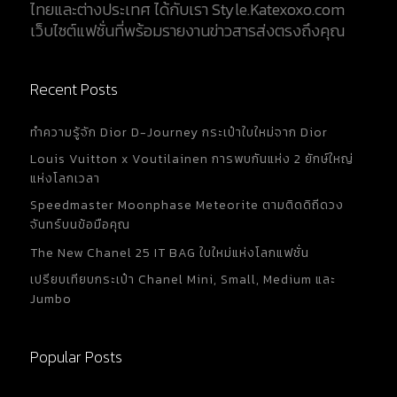
ไทยและต่างประเทศ ได้กับเรา Style.Katexoxo.com
รองเท้า Balenciaga Triple S ก็ตอบโจทย์ความเป็น
เว็บไซต์แฟชั่นที่พร้อมรายงานข่าวสารส่งตรงถึงคุณ
สตรีทแวร์ได้อย่างดีเยี่ยม นั่นยิ่งทำให้ความนิยมของ
รองเท้าพุ่งสูงขึ้นในหมู่คนรัก Street Style Balenciaga
Triple S รองเท้าสนีกเกอร์สไตล์ Dad...
Recent Posts
ทำความรู้จัก Dior D-Journey กระเป๋าใบใหม่จาก Dior
Louis Vuitton x Voutilainen การพบกันแห่ง 2 ยักษ์ใหญ่
แห่งโลกเวลา
Speedmaster Moonphase Meteorite ตามติดดิถีดวง
จันทร์บนข้อมือคุณ
The New Chanel 25 IT BAG ใบใหม่แห่งโลกแฟชั่น
เปรียบเทียบกระเป๋า Chanel Mini, Small, Medium และ
Jumbo
Popular Posts