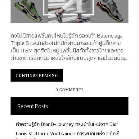
คงไม่มีสายแฟชั่นคนไหนไม่รู้จัก รองเท้า Balenciaga
Triple S และในช่วงไม่กี่ปีที่ผ่านมารองเท้าคู่นี้ก็กลาย
เป็น ITEM สุดฮิตในหมู่แฟชั่นนิสต้าทั้งชาวไทยและชาว
ต่างชาติ เรียกกันว่าคลั่งไคล้กันแบบสุดๆ และในวันนี้เรา
จะพาคุณไปรู้จักกับที่มาของแรงบันดาลใจในการดีไซน์
รองเท้ายุค 90's คู่นี้กันค่ะ บาเลนเซียก้า (Balenciaga)
CONTINUE READING
CONTINUE READING
แบรนด์โอต์กูตูร์ที่มีประวัติมายาวนานกว่า 100 ปี ที่ก่อ
ตั้งโดย คริสโตบัล บาเลนซิเอก้า (Cristobal
0 COMMENTS
Balenciaga) นักออกแบบแฟชั่นกูตูริเยร์ในตำนาน ฝีมือ
การออกแบบของเขาโดดเด่นเป็นเอกลักษณ์ยากที่จะมี
Recent Posts
ใครลอกเลียนแบบได้ ทุกผลงานของเขานั้นสร้างความ
ตื่นตาตื่นใจให้กับผู้พบเห็นอยู่เสมอ และชื่อเสียงของ
ทำความรู้จัก Dior D-Journey กระเป๋าใบใหม่จาก Dior
แบรนด์เป็นที่รู้จักในวงการแฟชั่นชั้นสูง ในปัจจุบัน
แบรนด์ Balenciaga เน้นการดีไซน์ไปทางแนวสตรีท
Louis Vuitton x Voutilainen การพบกันแห่ง 2 ยักษ์