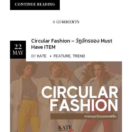
แบรนด์เนมในฝัน ในราคาที่ย่อมเยาว์ ถูกกว่าราคาสินค้า
ได้ ไม่ว่าจะเป็นใบเสร็จ ใบรับประกัน ถุงผ้า กล่อง หรือ
CONTINUE READING
CONTINUE READING
ใหม่ถึง 20-30% เลยทีเดียว อีกทั้งสินค้าในตลาดที่มีให้
แม้กระทั่งถุงกระดาษ (และแน่นอนว่า มันปลอมซะ
เลือกอย่างหลากหลาย สำหรับใครที่มีความคิดผิด ๆ
เหมือนของแท้เชียวล่ะ) จึงต้องอาศัยจุดสังเกตอื่น ๆ ใน
เกี่ยวกับสินค้ามือ 2 บทความนี้จะช่วยอธิบายได้ว่า
0 COMMENTS
การประกอบการตัดสินใจ ข้อควรระวัง : Hermes และ
เหตุผลใดสินค้าแบรนด์เนมมือสอง ถึงได้รับความมนิ
Louis Vuitton จะไม่มี Authenticity Card มากับ
ยมอย่างสูงในปัจจุบัน When you're shopping on a
ผลิตภัณฑ์ ดังนั้นหากผู้จำหน่ายมีการกล่าวอ้างว่าสินค้า
Circular Fashion – วัฏจักรของ Must
budget ประการแรก เมื่อคุณมีงบประมาณที่จำกัด การ
22
Have ITEM
ดังกล่าว มาพร้อมกับการ์ดของแท้ ให้สันนิษฐานว่าอาจ
ซื้อสินค้าแบรนด์เนมมือสอง สักชิ้นจึงเป็นตัวเลือกที่น่า
MAY
เป็นสินค้าปลอม นอกเสียจากเป็นใบรับประกันหรือใบรับ
BY
KATE
FEATURE
,
TREND
สนใจ การซื้อสินค้าแบรนด์เนมใหม่ อาจหมายถึงการ
รอง ที่ออกโดยผู้เชี่ยวชาญของร้านซื้อขายสินค้าแบ
ต้องใช้เงินจำนวนมากในการเป็นเจ้าของสินค้าเหล่านั้น
รนด์เนมมือสอง เพื่อรับรองความเป็นของแท้ของสินค้า
ซึ่งบางอย่างเป็นการสิ้นเปลืองโดยใช่เหตุ จากการศึกษา
จากทางร้าน 2. เปรียบเทียบสินค้าจาก Website
พบว่าผู้บริโภคส่วนใหญ่นิยมซื้อสินค้าแบรนด์เนมมือ
Official ...
สอง ด้วยเหตุผลหลัก ๆ คือ ความคุ้มค่า แม้สินค้าแบ
รนด์เนมจะมีหลากหลายอย่าง แต่ก็มีมูลค่าที่แตกต่างกัน
ทั้งนี้ขึ้นอยู่กับแบรนด์รวมถึงสภาพการใช้งานด้วย ด้วย
ราคาของสินค้ามือสอง ส่วนใหญ่ จะมีราคาที่ถูกกว่า
สินค้าใหม่ถึง 30% นั่นเป็นเหตุผลว่าทำไม ตลาดแบ
รนด์เนมมือสอง จึงได้รับความนิยมอย่างมากในปัจจุบัน
นับว่าเป็นการเปิดโอกาสให้กลุ่มคนที่ต้องการใช้สินค้า