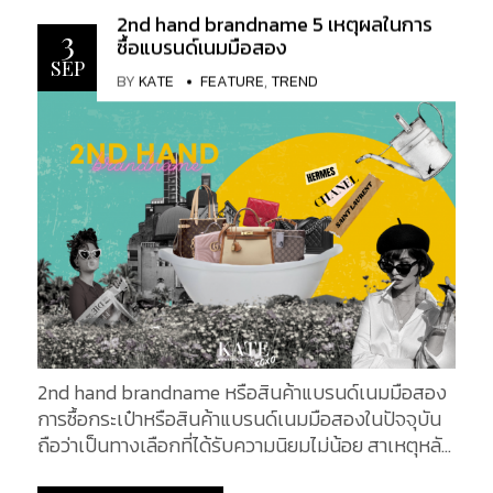
มที่ต้องการ แต่ในความสะดวกสบายเหล่านี้ ก็เป็นช่อง
กระเป๋าเหล่านั้นทั้งสิ้น อีกทั้งยังเป็นเครื่องบ่งบอก
2nd hand brandname 5 เหตุผลในการ
โหว่ให้เหล่ามิจฉาชีพหัวใส ฉวยโอกาสสวมรอยทำธุรกิจ
3
รสนิยม เป็นตัวเสริมบุคลิก และแสดงออกถึงสถานะ
ซื้อแบรนด์เนมมือสอง
ซื้อขายสินค้าละเมิดลิขสิทธิ์ ในราคาเทียบเท่าของแท้ ซึ่ง
ทางสังคมของผู้เป็นเจ้าของได้เป็นอย่างดี กระเป๋าแบ
SEP
BY
KATE
FEATURE
,
TREND
ไม่ว่าจะเป็นใคร ก็สามารถตกเป็นเหยื่อของบรรดาเหล่า
รนด์เนมมีเสน่ห์ในตัวของมัน แต่ใช่ว่า จะสามารถเป็น
มิจฉาชีพเหล่านี้ได้ทั้งนั้น วันนี้ KATEXOXO มีเคล็ดลับ
เจ้าของมันจากร้านบูทีคใหม่ ๆ สด ๆ ได้ทุกคน กระเป๋า
มาแนะนำ สำหรับมือใหม่ ที่เพิ่งเริ่มเข้าสู่วงการสินค้าแบ
แบรนด์เนมมือสองหรือที่เรียกว่ากระเป๋ามือสอง เป็นก
รนด์เนมมือสอง ถึงวิธีรับมือ ลดความเสี่ยงก่อนเริ่มการ
ระเป๋าที่มีเจ้าของมาก่อนหรือผ่านการใช้งานมาแล้วพอ
ซื้อขาย และป้องกันตัวจากการตกเป็นเหยื่อของมิจฉาชีพ
สมควร โดยจำหน่ายในราคาที่ต่ำกว่ามูลค่าราคาขายในร้า
1. ใบรับรอง/ใบเสร็จ และการรับประกัน สินค้าแบ
นบูทีค หรือราคาสินค้ามือหนึ่ง ทำให้เป็นตัวเลือกที่เหมาะ
รนด์เนมจากแบรนด์ดังหลายแบรนด์ จะมีใบรับประกัน
สมยิ่งขึ้นสำหรับผู้ที่ต้องการเป็นเจ้าของกระเป๋าแบ
หรือใบรับรองความเป็นของแท้ (Authenticity Card)
รนด์เนมสักใบ แต่มีงบหรือต้นทุนที่จำกัด เมื่อพูดถึง
มาพร้อมกับตัวสินค้าด้วยเสมอ โดยอาจมาในรูปแบบ
การซื้อกระเป๋าแบรนด์เนมมือสอง มีหลายสิ่งที่ต้อง
ของการ์ด สมุดเป็นเล่ม หรือใบเสร็จ ในการซื้อขายสินค้า
คำนึงถึง ประการแรก สิ่งสำคัญคือต้องค้นคว้าและ
เหล่านี้ทุกครั้ง อย่าลืมถามหาเอกสารเหล่านี้ ใบรับรอง
ตรวจสอบให้แน่ใจว่ากระเป๋าที่คุณซื้อนั้นเป็นของแท้ มี
ความเป็นของแท้ เป็นข้อพิสูจน์ข้อแรก ที่ใช้พิจารณา
กระเป๋าปลอมแปลงมากมายในท้องตลาด และอาจเป็น
2nd hand brandname หรือสินค้าแบรนด์เนมมือสอง
ความเป็นของแท้หรือของปลอม รวมถึงเป็นสิ่งที่เพิ่ม
เรื่องยากที่จะแยกแยะความแตกต่างระหว่างกระเป๋า
การซื้อกระเป๋าหรือสินค้าแบรนด์เนมมือสองในปัจจุบัน
มูลค่าให้กับสินค้า เมื่อต้องการทำการซื้อขายต่อไป แต่ใน
ปลอมกับกระเป๋าของแท้หากคุณไม่มีความเชี่ยวชาญ
ถือว่าเป็นทางเลือกที่ได้รับความนิยมไม่น้อย สาเหตุหลัก
ปัจจุบัน สินค้าลอกเลียนแบบ ก็ตระหนักถึงจุดสังเกต
เพียงพอ มองหาสัญลักษณ์ที่แสดงถึงของแท้ เช่น การ
ๆ ที่ผู้คนส่วนมากชื่นชอบ คือ การได้เป็นเจ้าของสินค้า
ข้อนี้ ซึ่งอาจพบใบรับรองเหล่านี้ ในสินค้าละเมิดลิขสิทธิ์
เย็บ...