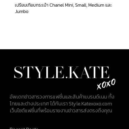
จะผ่านไปนานแค่ไหนแฟชั่นสไตล์ต่างๆ ก็จะวนกลับมา
เปรียบเทียบกระเป๋า Chanel Mini, Small, Medium และ
อยู่ในกระแสนิยมอีกครั้ง ซึ่งการวนเวียนของแฟชั่นนั้นก็
Jumbo
จะมีระยะเวลาของมันเอง มีคนจำนวนไม่น้อยที่คาดเดา
และสร้างทฤษฎีเกี่ยวกับระยะเวลาที่แฟชั่นจะวนเวียน
กลับมาอีกครั้งหนึ่ง บ้างบอกว่าต้องใช้เวลา 2-5 ปี บ้างก็
ว่าทุกๆ 10 ปีแฟชั่นนั้นจะกลับมาฮิตติดลมบนอีกครั้ง
อย่างที่ได้กล่าวไปข้างต้น Trend ของแฟชั่นไม่มีกฏ
เกณฑ์ที่ตายตัว แต่สิ่งที่แน่นอนและเกิดขึ้น คือ แฟชั่นจะ
วนไปวนมาอยู่เช่นนี้เป็นวัฏจักร Must Have Item Then
& Now ย้อนกลับไปช่วงประมาณช่วงปี 2017 Item ที่
ย้อนกลับมาเป็น Trend ในตอนนั้นก็ คือ Trench Coat ที่
ได้รับความนิยมและสวมใส่กันอย่างแพร่หลายในช่วงยุค
สงครามโลกครั้งที่ 1 หรือในปี 1948 เริ่มจากเครื่องแบบ
ทหารสู่ Fashion Item ที่เป็นที่นิยมไปทั่วโลก นอกจากนี้
อัพเดทข่าวสารวงการแฟชั่นและสินค้าแบรนด์เนม ทั้ง
ก็ยังมี Choker แอคเซสเซอรี่ที่เริ่มอยู่ในกระแสนิยมของ
ไทยและต่างประเทศ ได้กับเรา Style.Katexoxo.com
บรรดาสายแฟฯ ในช่วงยุค 2000 และ...
เว็บไซต์แฟชั่นที่พร้อมรายงานข่าวสารส่งตรงถึงคุณ