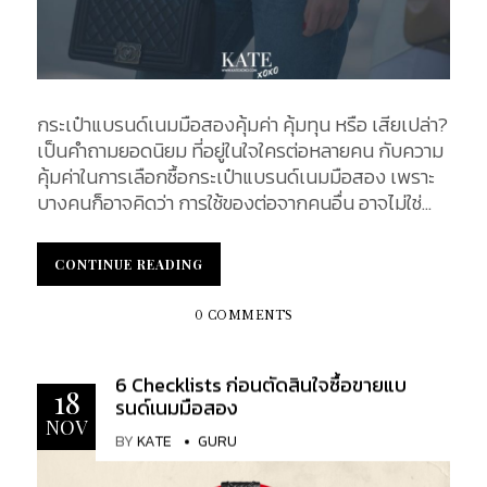
กระเป๋าแบรนด์เนมมือสองคุ้มค่า คุ้มทุน หรือ เสียเปล่า?
เป็นคำถามยอดนิยม ที่อยู่ในใจใครต่อหลายคน กับความ
คุ้มค่าในการเลือกซื้อกระเป๋าแบรนด์เนมมือสอง เพราะ
บางคนก็อาจคิดว่า การใช้ของต่อจากคนอื่น อาจไม่ใช่
ความคิดที่ดี แต่ในทางตรงกันข้าม บางกลุ่มกลับคิดว่า
การเป็นเจ้าของสินค้ามือสอง เป็นการช่วยประหยัดค่าใช้
CONTINUE READING
CONTINUE READING
จ่าย KATEXOXO ในฐานะของคนที่รักแฟชั่นและสินค้า
หรูหรา เราจะมาวิเคราะห์ข้อดีข้อเสีย ของการซื้อสินค้า
0 COMMENTS
แบรนด์เนมมือสองไปพร้อมกัน Are Second Hand
Designer Bags Worth It? / กระเป๋าแบรนด์เนมมือ
6 Checklists ก่อนตัดสินใจซื้อขายแบ
สองคุ้มค่าหรือไม่? หนึ่งในข้อดีที่สามารถเห็นได้อย่าง
18
รนด์เนมมือสอง
เด่นชัด ในการเลือกเป็นเจ้าของกระเป๋าแบรนด์เนมมือ
NOV
สอง นั่นก็คือ การประหยัดต้นทุน คุณอาจพบเจอ
BY
KATE
GURU
กระเป๋าแบรนด์เนมรุ่นยอดนิยม ในสภาพนางฟ้า ใน