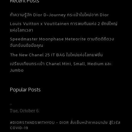
Recent Posts
ทำความรู้จัก Dior D-Journey กระเป๋าใบใหม่จาก Dior
Louis Vuitton x Voutilainen การพบกันแห่ง 2 ยักษ์ใหญ่
แห่งโลกเวลา
Speedmaster Moonphase Meteorite ตามติดดิถีดวง
จันทร์บนข้อมือคุณ
The New Chanel 25 IT BAG ใบใหม่แห่งโลกแฟชั่น
เปรียบเทียบกระเป๋า Chanel Mini, Small, Medium และ
Jumbo
Popular Posts
…
Tue, October 6.
#DIORSTANDSWITHYOU – DIOR สั่งเย็บหน้ากากอนามัย สู้ไวรัส
COVID-19