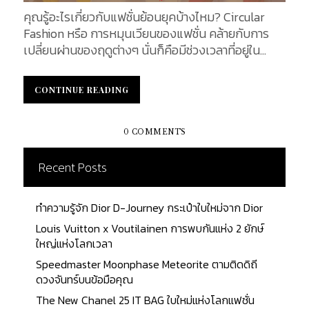
แบรนด์เนม แต่มีกำลังทรัพย์ไม่มากพอที่จะซื้อสินค้ามือ
คุณรู้อะไรเกี่ยวกับแฟชั่นย้อนยุคบ้างไหม? Circular
หนึ่ง รวมถึงกลุ่มคนที่มีสินค้าเหล่านี้มากเกินความ
Fashion หรือ การหมุนเวียนของแฟชั่น คล้ายกับการ
จำเป็น ได้มีโอกาสได้นำออกมาทำการซื้อขายแลกเปลี่ยน
เปลี่ยนผ่านของฤดูต่างๆ นั่นก็คือมีช่วงเวลาที่อยู่ใน
เพื่อนำสินค้าใหม่ ๆ ไปใช้หมุนเวียน It's a chance to
กระแสนิยมแล้วจากนั้นก็ตกยุค จนกระทั่งวนกลับมา
prevent waste เพราะโลกของแฟชั่นมีการเปลี่ยนแปลง
โด่งดังเป็นที่ต้องการของวงการแฟชั่นอีกครั้ง แต่ว่า
หมุนเวียนอยู่ตลอดเวลา ถ้าบนโลกเราไม่มีตลาดซื้อขาย
CONTINUE READING
CONTINUE READING
แล้วใครกันละที่เป็นคนกำหนด Trend ต่างๆ? คำถามนี้
สินค้าแบรนด์เนมมือ 2 เราคงจะเห็นสิ่งของเหล่านั้นวาง
ไม่ว่าใครต่างก็คงสงสัย ซึ่งอันที่จริงแล้วไม่มีกฏเกณฑ์ที่
อยู่เฉย ๆ ที่บ้าน เป็นสิ่งของไร้ค่าฝุ่นเกาะ เก่าแก่ไปตาม
ตายตัว เพียงแต่แฟชั่นนั้นถูกสร้างขึ้นโดยเหล่าดีไซเนอร์
0 COMMENTS
กาลเวลา ทำให้บ้านกลายสภาพเป็นที่สะสมขยะในเวลาต่อ
และสิ่งที่ฟังแล้วดูตลกนั่นก็คือ หากดีไซเนอร์พร้อมใจ
มา ตลาดซื้อขายสินค้ามือสอง ช่วยแก้ปัญหาเหล่านี้ ทำให้
กันดีไซน์เสื้อผ้า หรือ แอคเซสเซอรี่ในคอลเลคชั่นที่เป็น
Recent Posts
เกิดแฟชั่นหมุนเวียน สินค้าแบรนด์เนม เป็นสินค้าที่มี
สไตล์วินเทจออกมา นั่นแปลว่า Trend ในช่วงเวลานั้น
มูลค่าในตัวของมันเอง สินค้าแต่ละประเภทย่อมมีราคาที่
คือ Vintage นั่นเอง หรืออีกกรณีหนึ่ง Trend ก็อาจเกิด
แตกต่างกันออกไป ผันแปรตามสภาพความต้องการ
ทำความรู้จัก Dior D-Journey กระเป๋าใบใหม่จาก Dior
ได้จาก Influencer หรือดาราดัง สวมใส่เสื้อผ้าสไตล์วิน
ของท้องตลาด สินค้ารุ่นเก่าบางรุ่นอาจดูไม่มีค่าสำหรับ
Louis Vuitton x Voutilainen การพบกันแห่ง 2 ยักษ์
เทจกันเป็นจำนวนมากซึ่งนั่นก็ทำให้เกิดเป็น Trend ได้
บางคน แต่สำหรับบางคนแล้ว สินค้าเก่า ๆ อาจขึ้นแท่น
ใหญ่แห่งโลกเวลา
เช่นกัน Circular Fashion : การหมุนเวียนของแฟชั่น
เป็นสินค้าน่าสะสมหรือบ้างเรียกว่า Vintage...
Speedmaster Moonphase Meteorite ตามติดดิถี
หากคุณยังไม่ปักใจเชื่อว่า "แฟชั่นย้อนกลับ" นั้นเป็น
ดวงจันทร์บนข้อมือคุณ
เรื่องจริง เราจะพาคุณย้อนไปดูหลักฐานด้านแฟชั่น
ตั้งแต่อดีตจนถึงปัจจุบัน เพื่อทำให้คุณได้เห็นว่าต่อเวลา
The New Chanel 25 IT BAG ใบใหม่แห่งโลกแฟชั่น