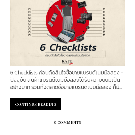
แพลตฟอร์มหรือร้านค้าซื้อขายแบรนด์เนมมือสอง ใน
ราคาที่ถูกกว่าราคามือหนึ่งอย่างมาก ซึ่งข้อนี้เป็นเรื่อง
หลักสำหรับกลุ่มลูกค้า ที่ต้องการเป็นเจ้าของกระเป๋าแบ
รนด์เนมสุดหรู แต่มีข้อจำกัดเรื่องงบประมาณ กระเป๋า
แบรนด์เนมมือสอง อย่างไรก็ตาม สิ่งสำคัญคือต้อง
ค้นคว้าและตรวจสอบให้แน่ใจว่ากระเป๋าที่คุณหมายตา
อยากเป็นเจ้าของนั้น เป็นของแท้หรือของละเมิดลิขสิทธิ์
ซึ่งกำลังระบาดอย่างหนักในตลาดซื้อขายแบรนด์เนมมือ
สอง อีกทั้งยังเป็นเรื่องยาก ในการแยกแยะของแท้และ
ของปลอม หากคุณไม่มีความเชี่ยวชาญเพียงพอ
6 Checklists ก่อนตัดสินใจซื้อขายแบรนด์เนมมือสอง -
เนื่องจากสินค้าละเมิดลิขสิทธิ์ในปัจจุบัน ได้มีการพัฒนา
ปัจจุบัน สินค้าแบรนด์เนมมือสองได้รับความนิยมเป็น
และเลือกใช้วัสดุที่มีคุณภาพมากขึ้น จนเกือบเทียบแท้
อย่างมาก รวมทั้งตลาดซื้อขายแบรนด์เนมมือสอง ก็มี
และไม่สามารถแยกออกได้ หากไม่ได้รับการตรวจตราที่
อัตราการเติบโตเพิ่มสูงขึ้นในระยะเวลาหลายปีที่ผ่านมา
ละเอียดถี่ถ้วน Understanding Second Hand
ด้วยความทันสมัยของเทคโนโลยีที่ได้รับการพัฒนา
Designer Bags/ ทำความเข้าใจกระเป๋าแบรนด์เนมมือ
CONTINUE READING
CONTINUE READING
ความสะดวก รวดเร็วและสามารถสื่อสารโดยตรงกับผู้
สอง เสน่ห์ของกระเป๋าแบรนด์เนม ไม่ใช่เพียงแค่สไตล์
ซื้อผู้ขาย ทำให้ผู้บริโภคสามารถหาสินค้าที่ต้องการ ด้วย
การออกแบบหรือราคาของมันเท่านั้น แต่ยังรวมถึง
เพียงปลายนิ้วสัมผัส จากเดิมที่ต้องลำบากค้นหาที่ตั้ง
ประวัติศาสตร์ความเป็นมา ที่มาของกระเป๋าแบรนด์เน
0 COMMENTS
ของหน้าร้าน อีกทั้งยังต้องเสียเวลาเดินทางตามหาไอเท่
มราคาสูงแต่ละใบล้วนแล้วแต่เป็นการสร้างมูลค่าให้กับ