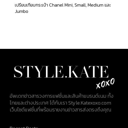
รองเท้าส้นสูง ที่มีขนาดความสูงกำลังดี โดยมีความสูง
เปรียบเทียบกระเป๋า Chanel Mini, Small, Medium และ
ของส้นอยู่ที่ 65 มิลลิเมตร (2.6 นิ้ว) ไม่สูงหรือเตี้ยจน
Jumbo
เกินไป เพิ่มความสง่างามให้กับผู้สวมใส่ วัสดุหลักที่นำ
มาผลิตรองเท้ารุ่นนี้ คือ ผ้าสักหลาดชนิดหนานุ่ม หรือผ้า
Tweed สีเทา ตกแต่งด้านหน้าของรองเท้าด้วยหนัง
ลูกวัว (Calfskin) สีดำ ที่ส้นของรองเท้าถูกประดับด้วย
ตราสัญลักษณ์ CC ไขว้สีเงิน สำหรับราคาของรองเท้า
รุ่นนี้อยู่ที่ $875 หรือคิดเป็นเงินไทยประมาณ 27,000
บาท 2. Pumps (Suede Kidskin & Grosgrain
Black)...
อัพเดทข่าวสารวงการแฟชั่นและสินค้าแบรนด์เนม ทั้ง
ไทยและต่างประเทศ ได้กับเรา Style.Katexoxo.com
เว็บไซต์แฟชั่นที่พร้อมรายงานข่าวสารส่งตรงถึงคุณ