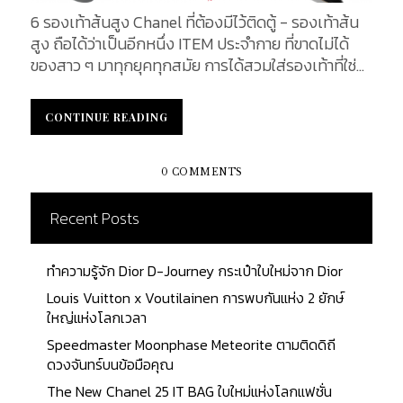
6 รองเท้าส้นสูง Chanel ที่ต้องมีไว้ติดตู้ - รองเท้าส้น
สูง ถือได้ว่าเป็นอีกหนึ่ง ITEM ประจำกาย ที่ขาดไม่ได้
ของสาว ๆ มาทุกยุคทุกสมัย การได้สวมใส่รองเท้าที่ใช่
นอกจากจะเป็นการคอมพลีตลุคให้กับทุกการแต่งตัว
แล้ว ยังเป็นสิ่งที่เสริมความมั่นใจ ส่งเสริมบุคลิกภาพที่
CONTINUE READING
CONTINUE READING
ดี ทำให้ผู้หญิงทุกคนสูงสง่าผ่าเผยได้มากยิ่งขึ้น จึงไม่
แปลก หากสาว ๆ ส่วนใหญ่ จะหลงไหลในการเฟ้นหาร
องเท้าส้นสูง ในแบบที่ตัวเองชื่นชอบมาเก็บติดตู้ไว้สวม
0 COMMENTS
ใส่ รูปแบบของรองเท้าส้นสูงในปัจจุบัน มีความหลาก
หลายมากแบบหลากสไตล์ รวมทั้งมีการแข่งขันอย่างสูง
Recent Posts
ในตลาดแบรนด์เนม ทั้งในเรื่องของดีไซน์และความสบาย
ในเรื่องของการสวมใส่ CHANEL ก็เป็นหนึ่งในแบรนด์
ทำความรู้จัก Dior D-Journey กระเป๋าใบใหม่จาก Dior
หรูหลาย ๆ แบรนด์ ที่มีการออกแบบรองเท้าส้นสูงออก
Louis Vuitton x Voutilainen การพบกันแห่ง 2 ยักษ์
มาหลากหลายสไตล์ ในบทความนี้ เราจะพาทุกคนไปพบ
ใหญ่แห่งโลกเวลา
กับ 6 รองเท้าส้นสูง Chanel ที่ต้องมีไว้ติดตู้ ในปี 2020
Speedmaster Moonphase Meteorite ตามติดดิถี
เพื่อเป็นข้อมูลก่อนการตัดสินใจเป็นเจ้าของรองเท้าส้น
ดวงจันทร์บนข้อมือคุณ
สูงคู่ใจสักคู่ 1. Slingbacks (Tweed & Calfskin Gray
& Black) มาประเดิมกับที่รองเท้าคู่แรก มาในรูปแบบ
The New Chanel 25 IT BAG ใบใหม่แห่งโลกแฟชั่น