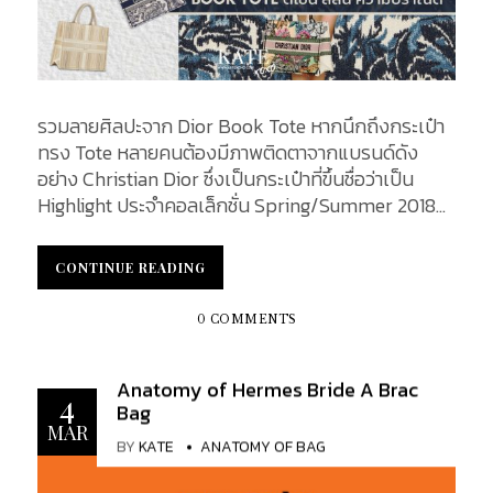
รวมลายศิลปะจาก Dior Book Tote หากนึกถึงกระเป๋า
ทรง Tote หลายคนต้องมีภาพติดตาจากแบรนด์ดัง
อย่าง Christian Dior ซึ่งเป็นกระเป๋าที่ขึ้นชื่อว่าเป็น
Highlight ประจำคอลเล็กชั่น Spring/Summer 2018
ซึ่งโดดเด่นด้วยดีไซน์ และสีสันที่สดใสที่สามารถสะกด
ทุกสายตาได้อย่างน่าเหลือเชื่อ คอลเล็กชั่นนี้มาในรูป
CONTINUE READING
CONTINUE READING
แบบที่มีเทคนิคการปักบนผ้าใบแคนวาส (Canvas) ที่สื่อ
ถึงความปราณีตได้อย่างชัดเจน อีกทั้งกระเป๋าถือทรง
0 COMMENTS
สี่เหลี่ยมอย่าง Book Tote จาก Dior ก็ได้ขึ้นแท่นเป็น It
Bag ที่สายแฟชั่นนิสต้าต่างให้การยอมรับและเป็นที่
Anatomy of Hermes Bride A Brac
ต้องการมากที่สุดในยุคนี้อีกด้วย ซึ่งข้อได้เปรียบของ
4
Bag
กระเป๋า Tote อยู่ที่สามารถใช้งานง่าย และความใหญ่โต
MAR
ของกระเป๋าอันสามารถบรรจุของได้อีกมากมาย ตอบ
BY
KATE
ANATOMY OF BAG
โจทย์ความต้องการ อันรองรับการใช้งานได้ทั้งสุภา