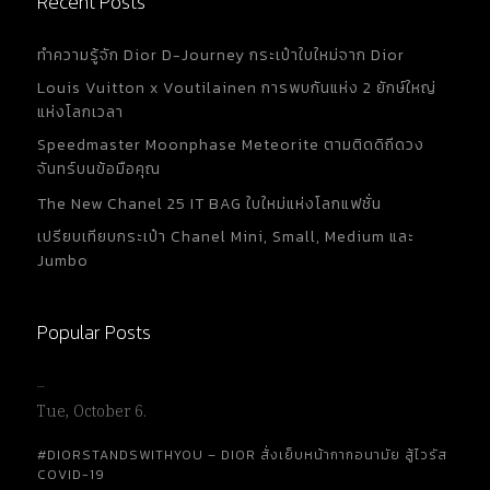
Recent Posts
ทำความรู้จัก Dior D-Journey กระเป๋าใบใหม่จาก Dior
Louis Vuitton x Voutilainen การพบกันแห่ง 2 ยักษ์ใหญ่
แห่งโลกเวลา
Speedmaster Moonphase Meteorite ตามติดดิถีดวง
จันทร์บนข้อมือคุณ
The New Chanel 25 IT BAG ใบใหม่แห่งโลกแฟชั่น
เปรียบเทียบกระเป๋า Chanel Mini, Small, Medium และ
Jumbo
Popular Posts
…
Tue, October 6.
#DIORSTANDSWITHYOU – DIOR สั่งเย็บหน้ากากอนามัย สู้ไวรัส
COVID-19