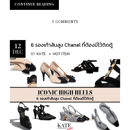
แก่คุณผู้ชาย เป็นเครื่องแต่งกายที่สามารถเสริมความ
CONTINUE READING
CONTINUE READING
ภูมิฐาน ยังสามารถบ่งบอกถึงไลฟ์สไตล์ของผู้สวมใส่
ได้เป็นอย่างดี เรียกได้ว่า ชุดสูทเป็นอาวุธสำคัญที่จะช่วย
เพิ่มพลังให้คุณผู้ชายดูมีเสน่ห์ และเพิ่มความน่าเกรง
0 COMMENTS
ขามได้เป็นอย่างดี...
12
6 รองเท้าส้นสูง Chanel ที่ต้องมีไว้ติดตู้
DEC
BY
KATE
HOT ITEM