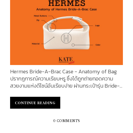
พบุรษและสุภาพสตรี DIOR BOOK TOTE จุดเริ่มต้น
ของความสำเร็จในครั้งนี้ ขอยกความดีความชอบให้กับ
ครีเอทีฟ ไดเร็กเตอร์มือวางอันดับต้น ๆ อย่าง มาเรีย
กราเซีย คิอุริ (Maria Grazia Chiuri) ที่ได้ริเริ่มการ
ออกแบบที่ดูแปลกใหม่ และสวยงามอย่างละสายตาไม่ได้
ด้วยฝีเข็มที่เราได้เห็นกันนั้นได้รับแรงบันดาลใจมาจาก
งานฝีมือสไตล์เม็กซิกัน ในวันนี้เราได้ทำการรวบรวม
ลวดลายศิลปะของ Dior Book Tote มาไว้ที่นี่โดยเฉพาะ
มีทั้งหมด 94 ลายด้วย ดังต่อไปนี้ กว่าจะมาเป็นกระเป๋า
รุ่น Book Tote ที่สวยงาม น่าจับตามองได้แบบนี้ ต้อง
Hermes Bride-A-Brac Case - Anatomy of Bag
ผ่านการเย็บปัก อย่างปราณีต และใส่ใจรายละเอียดเป็น
ปรากฎการณ์ความเรียบหรู ซึ่งได้ถูกถ่ายทอดความ
อย่างมาก ทำให้ Book Tote ได้รับการขนานนามว่า
สวยงามแห่งดีไซน์อันเรียบง่าย ผ่านกระเป๋ารุ่น Bride-
กระเป๋าเจ้าแม่งานปักระดับชาติเลยทีเดียว ส่วนที่มาที่ไป
A-Brac Case จากแบรนด์สัญชาติฝรั่งเศส HERMES
คือ แฟชั่นเฮาส์ฝรั่งเศสมอบหมายงานให้ครอบครัวอะ
ที่มาในรูปแบบกระเป๋าทรง Hand Bag ที่มีขนาดกระทัด
เตลิเยร์ผู้มีฝีมือช่ำชองในเรื่องงานปักระดับพระกาฬราย
CONTINUE READING
CONTINUE READING
รัด โดยมีให้เลือกถึง 2 ขนาด เพื่อให้เหมาะกับความชอบ
หนึ่งใน Umbria ของอิตาลี เป็นผู้ริเริ่มการผลิตก่อนนำ
ของแต่ละบุคคลอีกด้วย KATEXOXO ได้ทำการรวบรวม
มาสานต่อให้สมบูรณ์ที่สตูดิโอในปารีส ซึ่งกินเวลากว่า
รายละเอียด รวมถึงจุดเด่นของกระเป๋ารุ่นนี้ เอาไว้ใน
32 ชั่วโมง และ 1,200,000 ฝีเข็มกว่าจะเป็นกระเป๋าหนึ่ง
0 COMMENTS
บทความนี้แล้ว จะมีอะไรน่าสนใจบ้างนั้น ตามไปชมพร้อม
ใบ ขนาดกระเป๋า ...