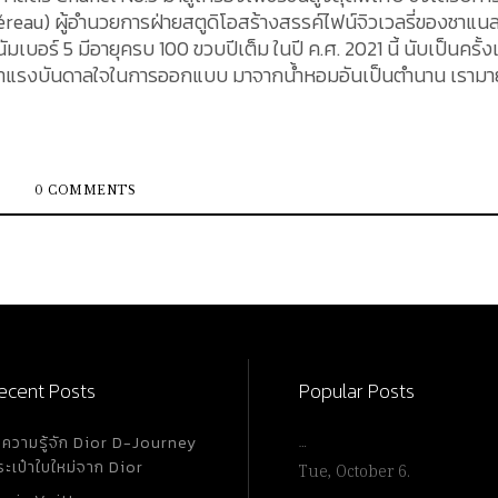
éreau) ผู้อำนวยการฝ่ายสตูดิโอสร้างสรรค์ไฟน์จิวเวลรี่ของชาแน
มเบอร์ 5 มีอายุครบ 100 ขวบปีเต็ม ในปี ค.ศ. 2021 นี้ นับเป็นครั้
ี่นำแรงบันดาลใจในการออกแบบ มาจากน้ำหอมอันเป็นตำนาน เราม
cal Mastery
ศ. 1921 โดย Gabrielle "Coco" Chanel และนักปรุงน้ำหอมชื่อดัง
สานกลิ่นอันเป็นเอกลักษณ์ อย่างดอกมะลิจากแคว้น Grasse (กรา
กลิ่นฐานที่เย้ายวนเช่นวานิลลา และไม้จันทร์จากไมซอร จนได้รั
0 COMMENTS
อเป็นการเฉลิมฉลองความสำเร็จ 100 ปี
of Chanel ได้สร้างสรรค์เครื่องประดับชั้นสูง ภายใต้ชื่อ "Collec
ecent Posts
Popular Posts
ำความรู้จัก Dior D-Journey
…
ระเป๋าใบใหม่จาก Dior
Tue, October 6.