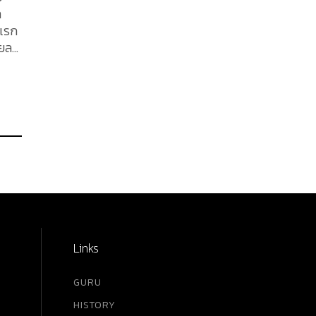
ล
งแรก
ายล
สส์)
บ
tion
Links
GURU
HISTORY