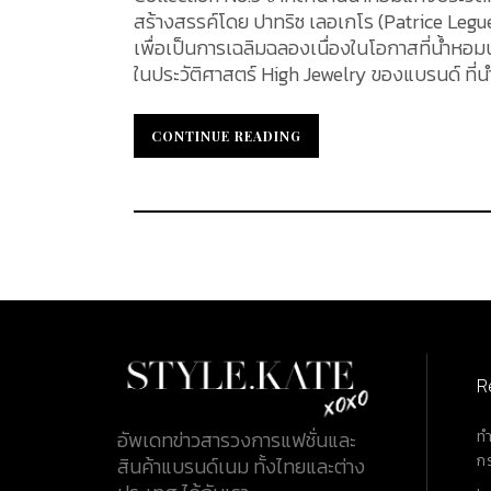
สร้างสรรค์โดย ปาทริซ เลอเกโร (Patrice Legu
เพื่อเป็นการเฉลิมฉลองเนื่องในโอกาสที่น้ำหอมนั
ในประวัติศาสตร์ High Jewelry ของแบรนด์ ท
โฉมความงดงามของเครื่องเพชรชั้นสูงนี้ไปพร้อมกัน Exceptional Levels Of Creation & Techni
น้ำหอม Chanel No.5 ถูกสร้างสรรค์ขึ้น ในปี ค.
CONTINUE READING
CONTINUE READING
Ernest Beaux (เออร์เนสต์ โบซ์) จากการผสมผ
สอดผสานกับกระดังงาจากหมู่เกาะคอโมโรส พร้อม
การขนานนามว่า “perfume for women with the scent of a woman” เพื่
ของน้ำหอมระดับตำนาน ในปี ค.ศ. 2021 นี้ House 
No.5"...
R
ท
อัพเดทข่าวสารวงการแฟชั่นและ
ก
สินค้าแบรนด์เนม ทั้งไทยและต่าง