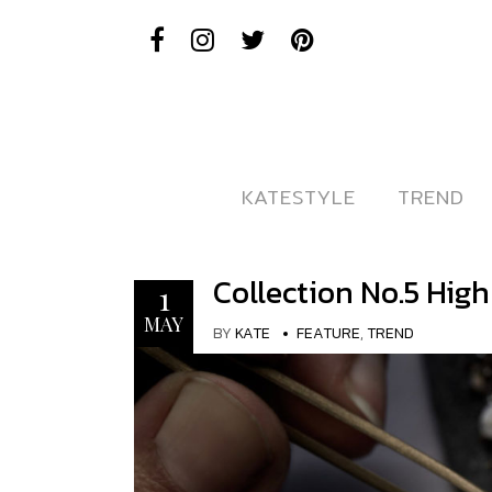
KATESTYLE
KATESTYLE
TREND
TREND
Collection No.5 Hig
1
MAY
BY
KATE
FEATURE
,
TREND