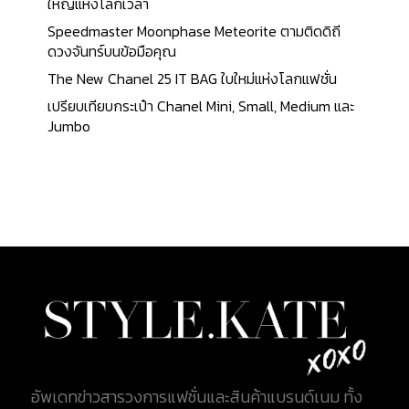
กระเป๋าผลิตจากผ้าใบแคนวาสที่ดูแลรักษาง่ายสุด ๆ
ใหญ่แห่งโลกเวลา
ขนาด MM มาด้วยขนาดยาว 26 ซม. สูง 26 ซม. และลึก
Speedmaster Moonphase Meteorite ตามติดดิถี
17.5 ซม. ราคา 1,700 ดอลลาร์สหรัฐ หรือประมาณ
ดวงจันทร์บนข้อมือคุณ
55,100 บาท Size of Louis Vuitton Neo Noe ซึ่ง
The New Chanel 25 IT BAG ใบใหม่แห่งโลกแฟชั่น
ปัจจุบันนี้ กระเป๋าจีบ LV ก็มีหลากหลายดีไซน์มาก ไม่ว่า
เปรียบเทียบกระเป๋า Chanel Mini, Small, Medium และ
จะเป็นลาย Monogram สุดคลาสสิก หรือลายตาราง
Jumbo
Damier ที่คุ้นตา วัสดุที่ใช้ทำกระเป๋ามีทั้งผ้าแคนวาส และ
หนัง Cowhide เม็ดเล็ก รวมถึงการดีไซน์ที่เสริมดีเทล
เล็ก ๆ น้อย ๆ เข้าไปให้แต่ละใบดูโดดเด่นมากขึ้น
ฮาร์ดแวร์ก็ทั้งโทนสีเงิน และสีทอง...
อัพเดทข่าวสารวงการแฟชั่นและสินค้าแบรนด์เนม ทั้ง