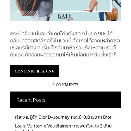
กระเป๋าจีบ แน่นอนว่าเคยโด่งดังสุด ๆ ในยุค 90s ได้
กลับมาฮอตฮิตอีกครั้งในช่วงนี้ สังเกตได้จากเหล่าดารา
เซเลบริตี้ต่าง ๆ เริ่มนำกลับมาหิ้ว รวมถึงเหล่าแบรนด์
ดังเอง ก็ทยอยผลิตออกมาให้เห็นบ่อยมากขึ้น ซึ่งเราก็
ไม่พลาดรวบรวมกระเป๋าทรงจีบของ 6 แบรนด์หรูที่สาว
ๆ ต่างหมายปอง ซึ่งปฏิเสธไม่ได้เลยว่าถ้าหากพูดถึง
CONTINUE READING
CONTINUE READING
กระเป๋าทรงจีบสุดฮอตเมื่อไหร่ ต้องไม่พลาดแบรนด์
เหล่านี้ที่เราจะพูดถึงอย่างแน่นอน! ซึ่งจะมีแบรนด์ไหนน่า
0 COMMENTS
สนใจบ้างนั้น ตามไปหาคำตอบที่สุดของกระเป๋าสุดคิวท์
ที่คุณไม่ควรพลาดได้ที่นี่เลยค่ะ แบรนด์เครื่องหนังที่ขึ้น
Recent Posts
ชื่อในเรื่องของกระเป๋าสุดหรูนี้ ก็ไม่พลาดที่จะเสิร์ฟ
"กระเป๋าจีบหลุยส์" มาให้ได้เลือกกันถึง 2 รุ่น อย่างรุ่น
ทำความรู้จัก Dior D-Journey กระเป๋าใบใหม่จาก Dior
แรก Neo Noe เป็นรุ่นที่ฮอตฮิตอย่างมากอันดับต้น ๆ
ของคนที่ต้องการกระเป๋าทรงนี้เลยก็ว่าได้ โดยตัว
Louis Vuitton x Voutilainen การพบกันแห่ง 2 ยักษ์