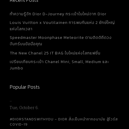
ทำความรู้จัก Dior D-Journey กระเป๋าใบใหม่จาก Dior
Louis Vuitton x Voutilainen การพบกันแห่ง 2 ยักษ์ใหญ่
แห่งโลกเวลา
Speedmaster Moonphase Meteorite ตามติดดิถีดวง
จันทร์บนข้อมือคุณ
The New Chanel 25 IT BAG ใบใหม่แห่งโลกแฟชั่น
เปรียบเทียบกระเป๋า Chanel Mini, Small, Medium และ
Jumbo
Popular Posts
…
Tue, October 6.
#DIORSTANDSWITHYOU – DIOR สั่งเย็บหน้ากากอนามัย สู้ไวรัส
COVID-19