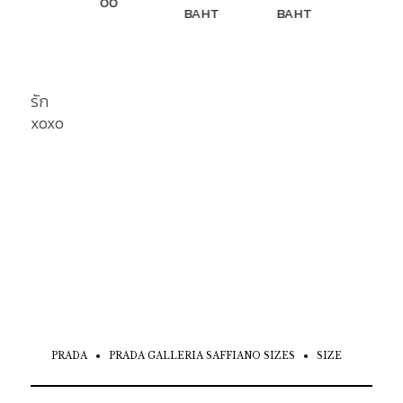
00
BAHT
BAHT
BAHT
BAH
รัก
xoxo
PRADA
PRADA GALLERIA SAFFIANO SIZES
SIZE